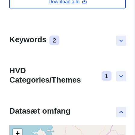
Download alle
Keywords
2
keyboard_arrow_down
HVD
1
keyboard_arrow_down
Categories/Themes
Datasæt omfang
keyboard_arrow_up
+