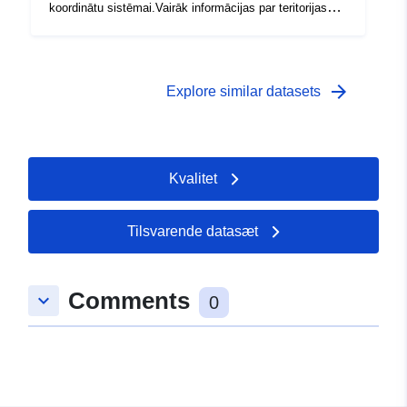
koordinātu sistēmai.Vairāk informācijas par teritorijas
aerofotografēšanas laikiemVairāk par
pakalpojumuBezmaksas dati, Atvērto datu licenceVairāk
par WMS servisu
arrow_forward
Explore similar datasets
Kvalitet
Tilsvarende datasæt
Comments
keyboard_arrow_down
0