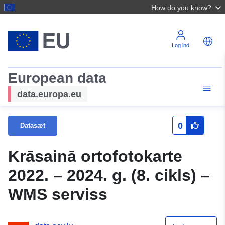
How do you know?
Log ind
European data
data.europa.eu
0
Datasæt
Krāsainā ortofotokarte
2022. – 2024. g. (8. cikls) –
WMS serviss