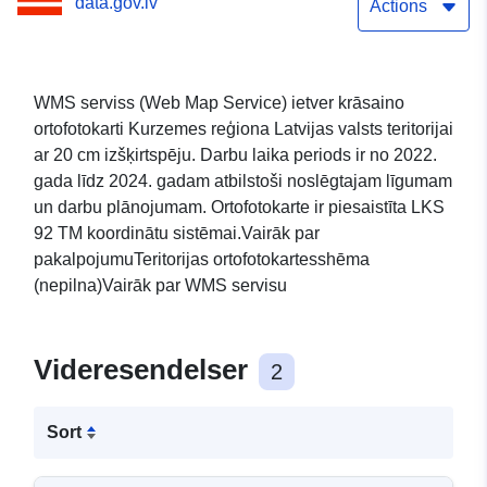
data.gov.lv
Actions
WMS serviss (Web Map Service) ietver krāsaino
ortofotokarti Kurzemes reģiona Latvijas valsts teritorijai
ar 20 cm izšķirtspēju. Darbu laika periods ir no 2022.
gada līdz 2024. gadam atbilstoši noslēgtajam līgumam
un darbu plānojumam. Ortofotokarte ir piesaistīta LKS
92 TM koordinātu sistēmai.Vairāk par
pakalpojumuTeritorijas ortofotokartesshēma
(nepilna)Vairāk par WMS servisu
Videresendelser
2
Sort