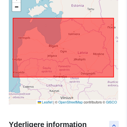
−
Leaflet
|
©
OpenStreetMap
contributors ©
GISCO
Yderligere information
keyboard_arrow_up