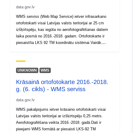
data.gov.lv
WMS serviss (Web Map Service) ietver infrasarkano
ortofotokarti visai Latvijas valsts teritorijai ar 25 cm
izšķirtspēju, kas iegūta no aerofotografēšanas datiem
laika posmā no 2016.-2018. gadam. Ortofotokarte ir
piesaistīta LKS 92 TM koordinātu sistēmai.Vairāk
informācijas par teritorijas aerofotografēšanas laikiem
Vairāk par pakalpojumuBezmaksas dati, Atvērto datu
licenceVairāk par WMS servisu
UNKNOWN
WMS
Krāsainā ortofotokarte 2016.-2018.
g. (6. cikls) - WMS serviss
data.gov.lv
WMS pakalpojums ietver krāsaino ortofotokarti visai
Latvijas valsts teritorijai ar izšķirtspēju 0,25 metrs.
Aerofotografēšana veikta 2016.-2018. gadā.Dati ir
pieejami WMS formātā ar piesaisti LKS-92 TM