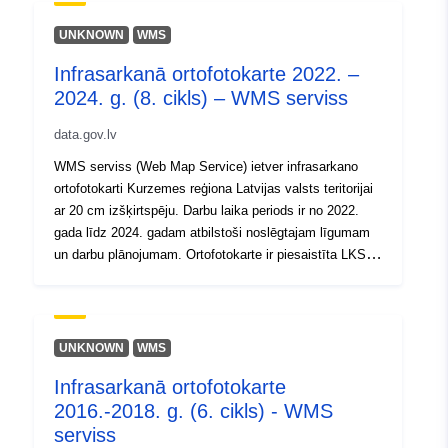
20.7, 55.6 ], [ 20.7, 58.1 ], [
UNKNOWN
WMS
28.5, 58.1 ], [ 28.5, 55.6 ] ]
Infrasarkanā ortofotokarte 2022. –
Type:
Polygon
2024. g. (8. cikls) – WMS serviss
Identifikatorer:
24311e07-09ac-42e4-834b-
data.gov.lv
dd6e6d476c37
WMS serviss (Web Map Service) ietver infrasarkano
ortofotokarti Kurzemes reģiona Latvijas valsts teritorijai
uriRef:
http://data.europa.eu/88u/dataset
ar 20 cm izšķirtspēju. Darbu laika periods ir no 2022.
09ac-42e4-834b-dd6e6d476c37
gada līdz 2024. gadam atbilstoši noslēgtajam līgumam
un darbu plānojumam. Ortofotokarte ir piesaistīta LKS
92 TM koordinātu sistēmai.Vairāk par
pakalpojumuTeritorijas ortofotokartesshēma
(nepilna)Vairāk par WMS servisu
UNKNOWN
WMS
Infrasarkanā ortofotokarte
2016.-2018. g. (6. cikls) - WMS
serviss