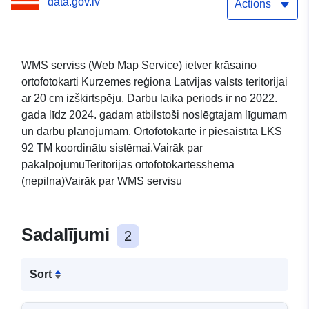
data.gov.lv
Actions
WMS serviss (Web Map Service) ietver krāsaino
ortofotokarti Kurzemes reģiona Latvijas valsts teritorijai
ar 20 cm izšķirtspēju. Darbu laika periods ir no 2022.
gada līdz 2024. gadam atbilstoši noslēgtajam līgumam
un darbu plānojumam. Ortofotokarte ir piesaistīta LKS
92 TM koordinātu sistēmai.Vairāk par
pakalpojumuTeritorijas ortofotokartesshēma
(nepilna)Vairāk par WMS servisu
Sadalījumi
2
Sort