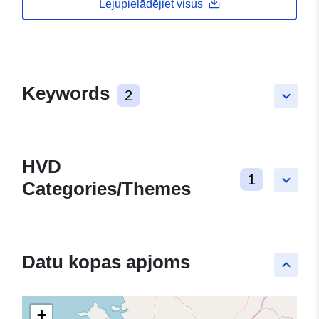
Lejupielādējiet visus
Keywords
2
keyboard_arrow_down
HVD
1
keyboard_arrow_down
Categories/Themes
Datu kopas apjoms
keyboard_arrow_up
+