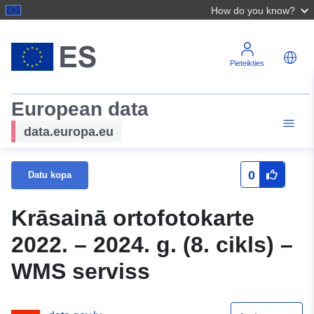
How do you know?
Pieteikties
European data
data.europa.eu
0
Datu kopa
Krāsainā ortofotokarte
2022. – 2024. g. (8. cikls) –
WMS serviss