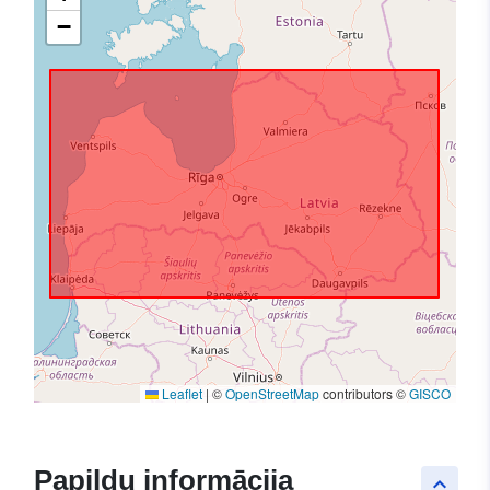
−
Leaflet
|
©
OpenStreetMap
contributors ©
GISCO
Papildu informācija
keyboard_arrow_up