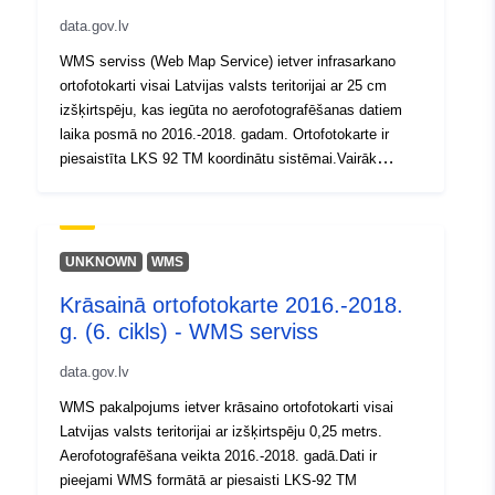
data.gov.lv
WMS serviss (Web Map Service) ietver infrasarkano
ortofotokarti visai Latvijas valsts teritorijai ar 25 cm
izšķirtspēju, kas iegūta no aerofotografēšanas datiem
laika posmā no 2016.-2018. gadam. Ortofotokarte ir
piesaistīta LKS 92 TM koordinātu sistēmai.Vairāk
informācijas par teritorijas aerofotografēšanas laikiem
Vairāk par pakalpojumuBezmaksas dati, Atvērto datu
licenceVairāk par WMS servisu
UNKNOWN
WMS
Krāsainā ortofotokarte 2016.-2018.
g. (6. cikls) - WMS serviss
data.gov.lv
WMS pakalpojums ietver krāsaino ortofotokarti visai
Latvijas valsts teritorijai ar izšķirtspēju 0,25 metrs.
Aerofotografēšana veikta 2016.-2018. gadā.Dati ir
pieejami WMS formātā ar piesaisti LKS-92 TM