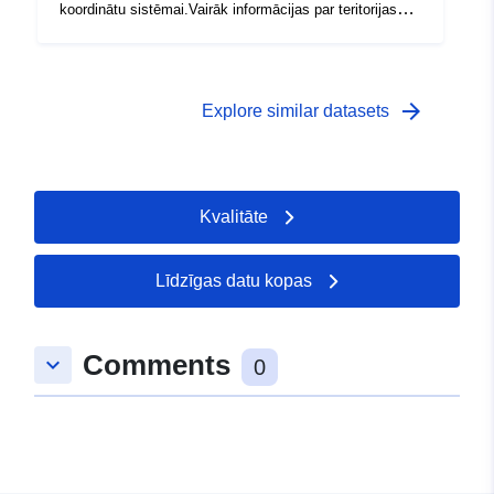
koordinātu sistēmai.Vairāk informācijas par teritorijas
aerofotografēšanas laikiemVairāk par
pakalpojumuBezmaksas dati, Atvērto datu licenceVairāk
par WMS servisu
arrow_forward
Explore similar datasets
Kvalitāte
Līdzīgas datu kopas
Comments
keyboard_arrow_down
0