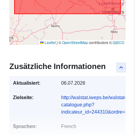
Leaflet
|
©
OpenStreetMap
contributors ©
GISCO
Zusätzliche Informationen
keyboard_arrow_up
Aktualisiert:
06.07.2026
Zielseite:
http://walstat.iweps.be/walstat-
catalogue.php?
indicateur_id=244310&ordre=14...
Sprachen:
French