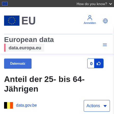
How do you know?
Anmelden
European data
data.europa.eu
0
Datensatz
Anteil der 25- bis 64-
Jährigen
data.gov.be
Actions