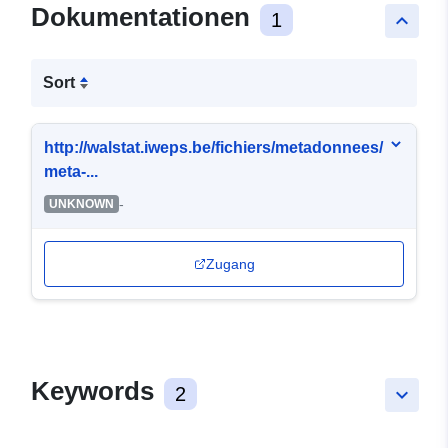
Dokumentationen
1
keyboard_arrow_up
Sort
http://walstat.iweps.be/fichiers/metadonnees/
meta-...
-
UNKNOWN
Zugang
Keywords
2
keyboard_arrow_down