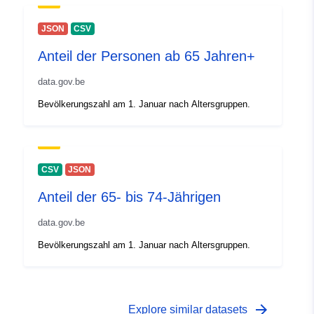
[ 2.54, 49.49 ], [ 2.54, 50.85 ]
]
JSON
CSV
Typ:
Polygon
Anteil der Personen ab 65 Jahren+
Identifikatoren:
244310-14
data.gov.be
Bevölkerungszahl am 1. Januar nach Altersgruppen.
uriRef:
http://data.europa.eu/88u/dataset/
14
Zugangsrechte:
public
CSV
JSON
Anteil der 65- bis 74-Jährigen
Versionshinweise
Structure de la population
:
par groupes d'âges
data.gov.be
Bevölkerungszahl am 1. Januar nach Altersgruppen.
arrow_forward
Explore similar datasets