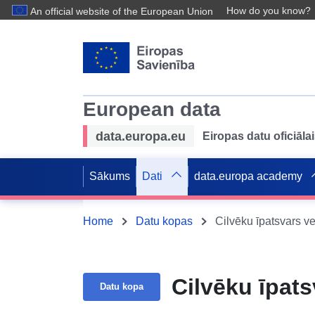
How do you know?
An official website of the European Union
European data
data.europa.eu
Eiropas datu oficiālai
Sākums
Dati
data.europa academy
Home
Datu kopas
Cilvēku īpatsvars v
Cilvēku īpat
Datu kopa