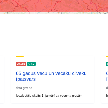
JSON
CSV
65 gadus vecu un vecāku cilvēku
īpatsvars
data.gov.be
d
Iedzīvotāju skaits 1. janvārī pa vecuma grupām.
I