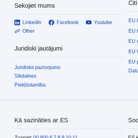
Cit
Sekojiet mums
EU 
LinkedIn
Facebook
Youtube
EU 
Other
EU r
Juridiski jautājumi
EU 
EU p
Juridisks paziņojums
Datu
Sīkdatnes
Piekļūstamība
Kā sazināties ar ES
Soc
Zvaniet:
00 800 6 7 8 9 10 11
ES 