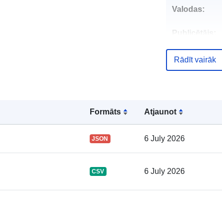
Valodas:
Publicētājs:
Kontaktpunkt
Rādīt vairāk
Formāts
Atjaunot
6 July 2026
JSON
Kataloga
ieraksts:
6 July 2026
CSV
Ģeogrāfiskā