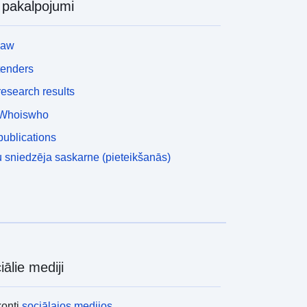
i pakalpojumi
law
tenders
esearch results
Whoiswho
ublications
 sniedzēja saskarne (pieteikšanās)
iālie mediji
konti
sociālajos medijos