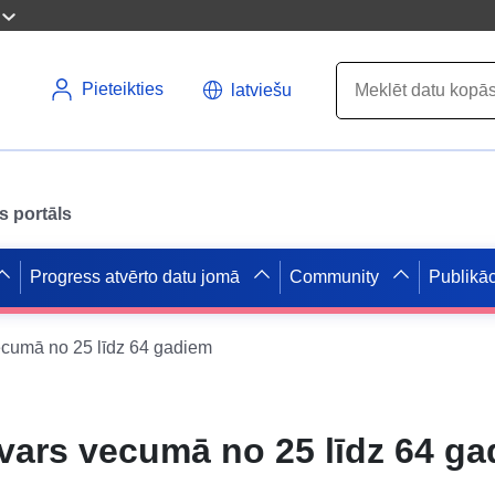
Pieteikties
latviešu
s portāls
Progress atvērto datu jomā
Community
Publikāc
ecumā no 25 līdz 64 gadiem
svars vecumā no 25 līdz 64 g