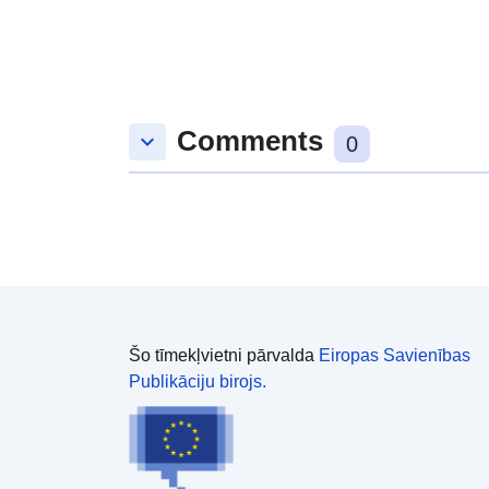
Comments
keyboard_arrow_down
0
Šo tīmekļvietni pārvalda
Eiropas Savienības
Publikāciju birojs.