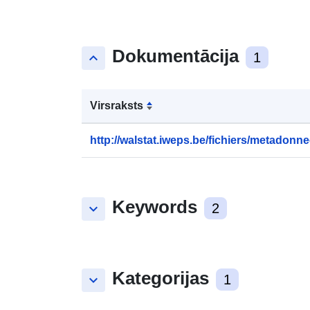
Dokumentācija
keyboard_arrow_up
1
Virsraksts
http://walstat.iweps.be/fichiers/metadonne
Keywords
keyboard_arrow_down
2
Kategorijas
keyboard_arrow_down
1