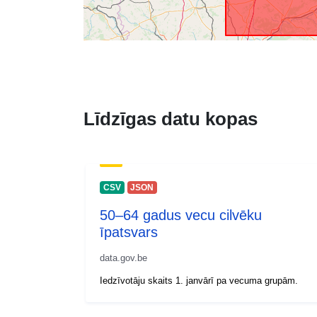
Līdzīgas datu kopas
CSV
JSON
50–64 gadus vecu cilvēku
īpatsvars
data.gov.be
Iedzīvotāju skaits 1. janvārī pa vecuma grupām.