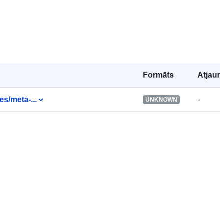
atrašanās vie
Identifikatori:
Formāts
Atjau
uriRef:
es/meta-...
-
UNKNOWN
Piekļuves
tiesības:
Versijas piez