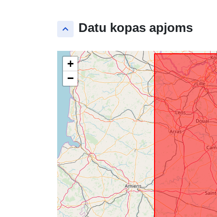
Datu kopas apjoms
keyboard_arrow_up
+
−