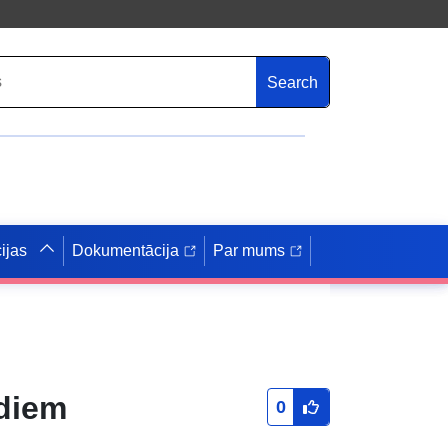
Search
ijas
Dokumentācija
Par mums
adiem
0