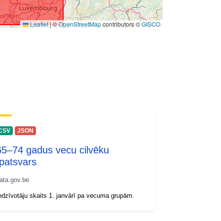
Leaflet
|
©
OpenStreetMap
contributors ©
GISCO
CSV
JSON
65–74 gadus vecu cilvēku
īpatsvars
ata.gov.be
edzīvotāju skaits 1. janvārī pa vecuma grupām.