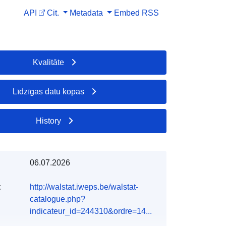
API
Cit.
Metadata
Embed
RSS
Kvalitāte
Līdzīgas datu kopas
History
06.07.2026
:
http://walstat.iweps.be/walstat-
catalogue.php?
indicateur_id=244310&ordre=14...