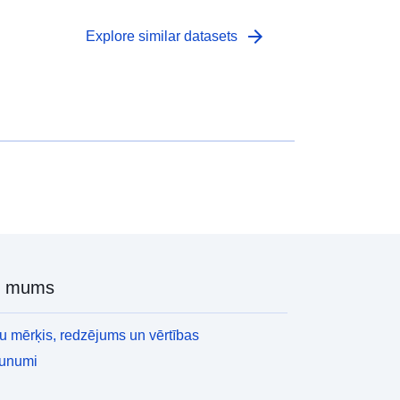
arrow_forward
Explore similar datasets
r mums
 mērķis, redzējums un vērtības
aunumi