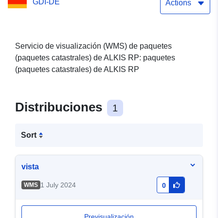
GDI-DE
catastral
Actions
(ReferencePointOnly)
Servicio de visualización (WMS) de paquetes
(paquetes catastrales) de ALKIS RP: paquetes
(paquetes catastrales) de ALKIS RP
Distribuciones
1
Sort
vista
1 July 2024
WMS
0
Previsualización