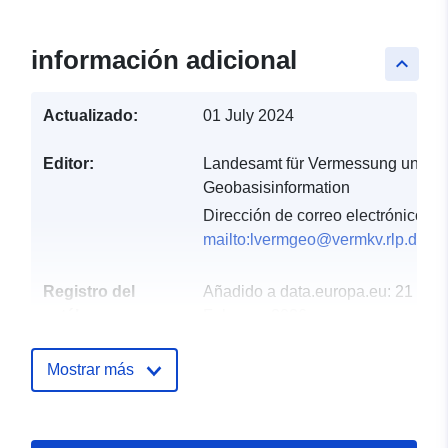
información adicional
keyboard_arrow_up
Actualizado:
01 July 2024
Editor:
Landesamt für Vermessung und
Geobasisinformation
Dirección de correo electrónico:
mailto:lvermgeo@vermkv.rlp.de
Registro del
Añadido a data.europa.eu:
21
catálogo:
February 2026
Actualizado en data.europa.eu:
19 April 2026
Mostrar más
Espacial:
Coordenadas:
[ [ 6.01048,
50.9826 ], [ 8.53579,