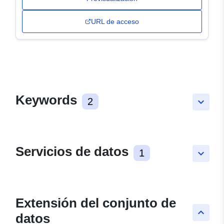
URL de acceso
Keywords
2
keyboard_arrow_down
Servicios de datos
1
keyboard_arrow_down
Extensión del conjunto de
keyboard_arrow_up
datos