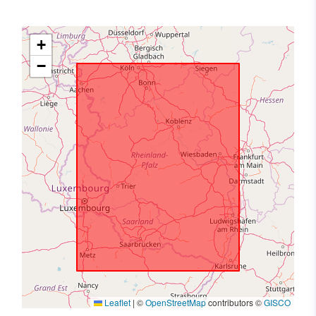
+
−
Leaflet
|
©
OpenStreetMap
contributors ©
GISCO