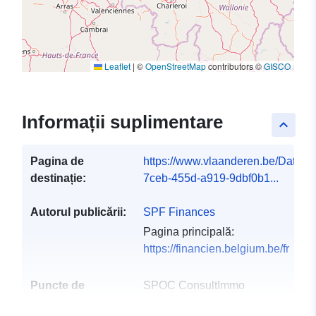
Leaflet
|
©
OpenStreetMap
contributors ©
GISCO
Informații suplimentare
keyboard_arrow_up
Pagina de
https://www.vlaanderen.be/DataC
destinație:
7ceb-455d-a919-9dbf0b1...
Autorul publicării:
SPF Finances
Pagina principală:
https://financien.belgium.be/fr
Puncte de
SPOC ConsultImmo
contact:
E-mail: