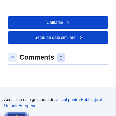
Calitatea
Seturi de date similare
Comments
keyboard_arrow_down
0
Acest site este gestionat de
Oficiul pentru Publicații al
Uniunii Europene