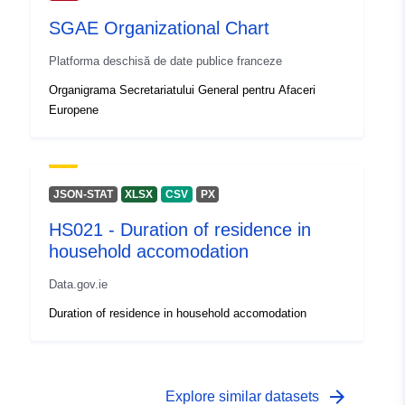
uriRef:
http://data.europa.eu/88u/dataset
SGAE Organizational Chart
ed3e-419a-98e7-6cdfc7cbbcc6
Platforma deschisă de date publice franceze
Drepturi de
non-public
Organigrama Secretariatului General pentru Afaceri
acces:
Europene
JSON-STAT
XLSX
CSV
PX
HS021 - Duration of residence in
household accomodation
Data.gov.ie
Duration of residence in household accomodation
arrow_forward
Explore similar datasets