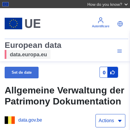
How do you know?
Autentificare
European data
data.europa.eu
0
Set de date
Allgemeine Verwaltung der
Patrimony Dokumentation
data.gov.be
Actions