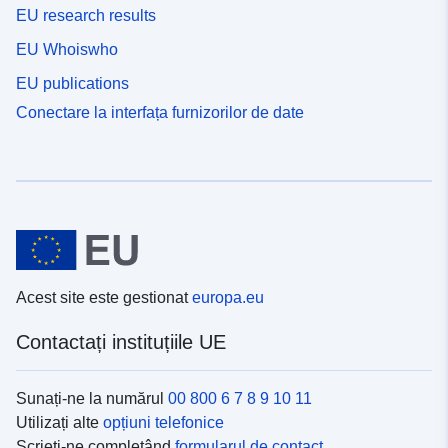
EU research results
EU Whoiswho
EU publications
Conectare la interfața furnizorilor de date
Acest site este gestionat
europa.eu
Contactați instituțiile UE
Sunați-ne la numărul
00 800 6 7 8 9 10 11
Utilizați alte
opțiuni telefonice
Scrieți-ne completând
formularul de contact