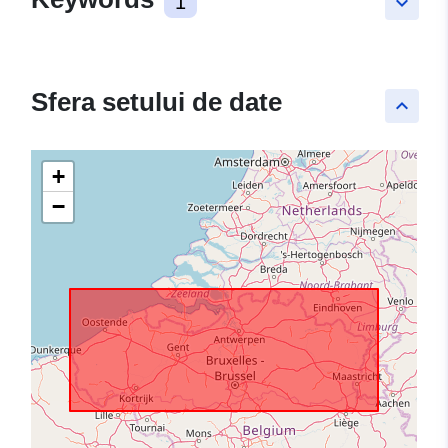
1
keyboard_arrow_down
Sfera setului de date
keyboard_arrow_up
+
−