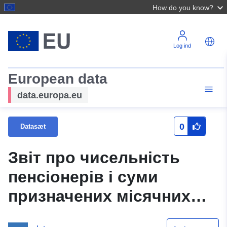
How do you know?
Log ind
European data
data.europa.eu
0
Datasæt
Звіт про чисельність
пенсіонерів і суми
призначених місячних
пенсій головного