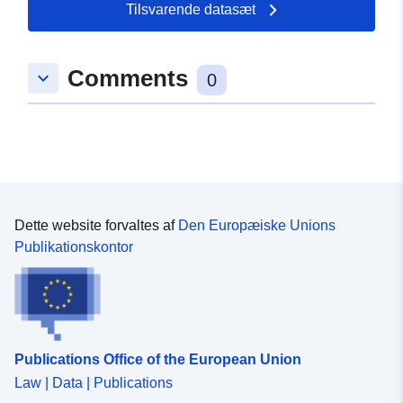
Tilsvarende datasæt
Comments
keyboard_arrow_down
0
Dette website forvaltes af
Den Europæiske Unions
Publikationskontor
Publications Office of the European Union
Law | Data | Publications