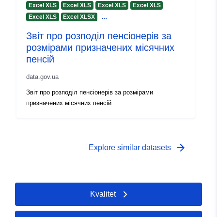
Excel XLS
Excel XLS
Excel XLS
Excel XLS
...
Excel XLS
Excel XLSX
Звіт про розподіл пенсіонерів за
розмірами призначених місячних
пенсій
data.gov.ua
Звіт про розподіл пенсіонерів за розмірами
призначених місячних пенсій
arrow_forward
Explore similar datasets
Kvalitet