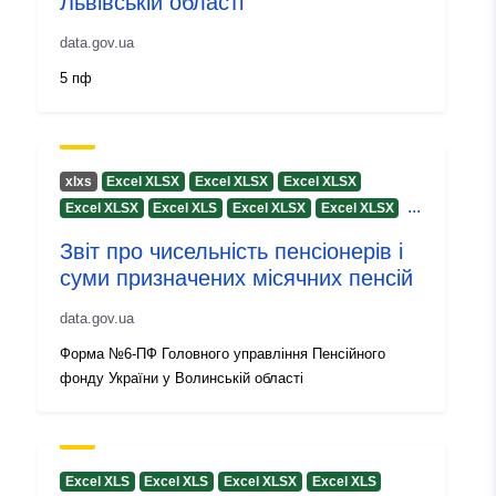
Львівській області
Version info:
1.0
data.gov.ua
5 пф
xlxs
Excel XLSX
Excel XLSX
Excel XLSX
...
Excel XLSX
Excel XLS
Excel XLSX
Excel XLSX
Звіт про чисельність пенсіонерів і
суми призначених місячних пенсій
data.gov.ua
Форма №6-ПФ Головного управління Пенсійного
фонду України у Волинській області
Excel XLS
Excel XLS
Excel XLSX
Excel XLS