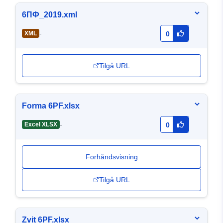
6ПФ_2019.xml
-
XML
0
Tilgå URL
Forma 6PF.xlsx
-
Excel XLSX
0
Forhåndsvisning
Tilgå URL
Zvit 6PF.xlsx