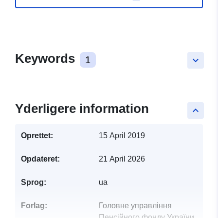
Keywords
1
keyboard_arrow_down
Yderligere information
keyboard_arrow_up
Oprettet:
15 April 2019
Opdateret:
21 April 2026
Sprog:
ua
Forlag:
Головне управління
Пенсійного фонду України