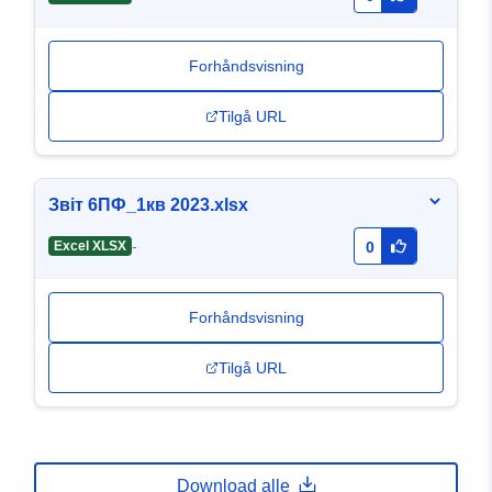
Forhåndsvisning
Tilgå URL
Звіт 6ПФ_1кв 2023.xlsx
-
Excel XLSX
0
Forhåndsvisning
Tilgå URL
Download alle