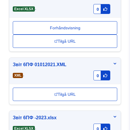
-
Excel XLSX
0
Forhåndsvisning
Tilgå URL
Звіт 6ПФ 01012021.XML
-
XML
0
Tilgå URL
Звіт 6ПФ -2023.xlsx
-
Excel XLSX
0