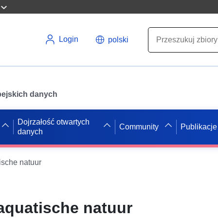
Login
polski
opejskich danych
Dojrzałość otwartych
Community
Publikacje
danych
ische natuur
aquatische natuur