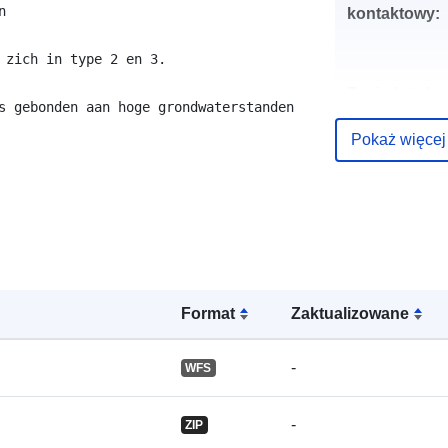
kontaktowy:
 zich in type 2 en 3.

Zapis katalo
Pokaż więcej
uriRef:
Format
Zaktualizowane
-
WFS
-
ZIP