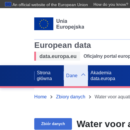
How do you know?
An official website of the European Union
European data
data.europa.eu
Oficjalny portal eur
Strona
Akademia
Dane
główna
data.europa
Home
Zbiory danych
Water voor aquat
Water voor 
Zbiór danych