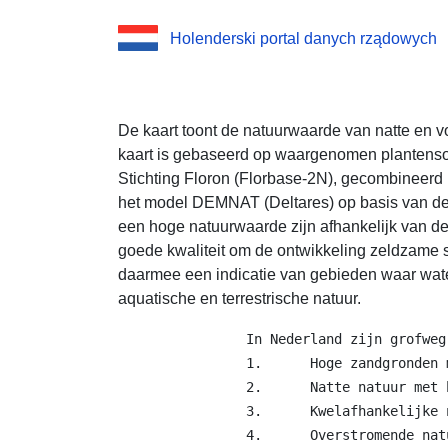
Holenderski portal danych rządowych
De kaart toont de natuurwaarde van natte en 
kaart is gebaseerd op waargenomen plantensoo
Stichting Floron (Florbase-2N), gecombineer
het model DEMNAT (Deltares) op basis van de
een hoge natuurwaarde zijn afhankelijk van d
goede kwaliteit om de ontwikkeling zeldzame s
daarmee een indicatie van gebieden waar wate
aquatische en terrestrische natuur.
                In Nederland zijn grofweg
                1.	Hoge zandgronden met bossen en droge heide

                2.	Natte natuur met hoge waterpeilen zoals het IJsselmeer, de weerribben en oppervlaktewater- gevoede veenplassen.

                3.	Kwelafhankelijke natuur die veelal in beekdalen te vinden is.

                4.	Overstromende natuur, zoals de uiterwaarden in het rivierengebied.
