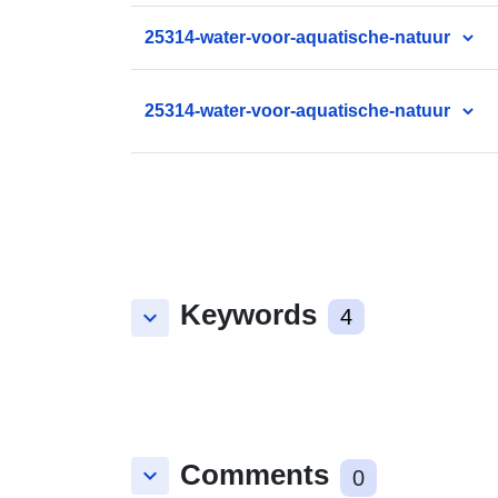
25314-water-voor-aquatische-natuur
25314-water-voor-aquatische-natuur
Keywords
keyboard_arrow_down
4
Comments
keyboard_arrow_down
0