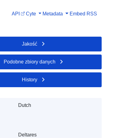
API
Cyte
Metadata
Embed
RSS
Jakość
Podobne zbiory danych
History
Dutch
Deltares