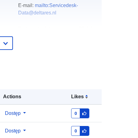
E-mail:
mailto:Servicedesk-
Data@deltares.nl
gu:
Dodany do data.europa.eu:
28 July
2026
Zaktualizowano dane.europa.eu:
29
July 2026
http://data.europa.eu/88u/dataset/25
314-water-voor-aquatische-natuur
Actions
Likes
Dostęp
0
Dostęp
0