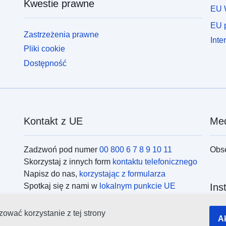
Kwestie prawne
EU 
EU p
Zastrzeżenia prawne
Inte
Pliki cookie
Dostępność
Kontakt z UE
Med
Zadzwoń pod numer
00 800 6 7 8 9 10 11
Obs
Skorzystaj z innych form
kontaktu telefonicznego
Napisz do nas,
korzystając z formularza
Spotkaj się z nami w
lokalnym punkcie UE
Ins
ować korzystanie z tej strony
Wysz
A