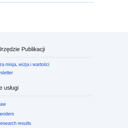
rzędzie Publikacji
a misja, wizja i wartości
letter
e usługi
law
tenders
esearch results