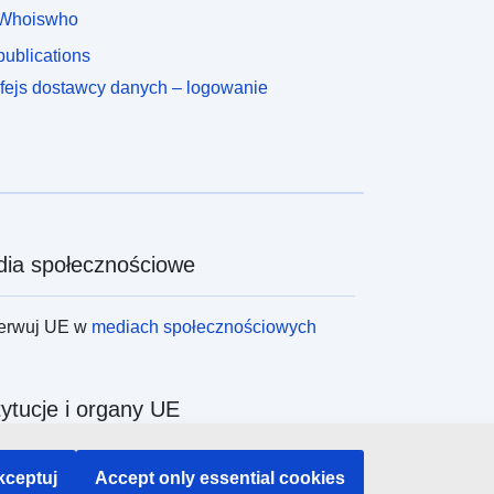
Whoiswho
ublications
rfejs dostawcy danych – logowanie
ia społecznościowe
erwuj UE w
mediach społecznościowych
tytucje i organy UE
ukiwanie instytucji i organów UE
kceptuj
Accept only essential cookies