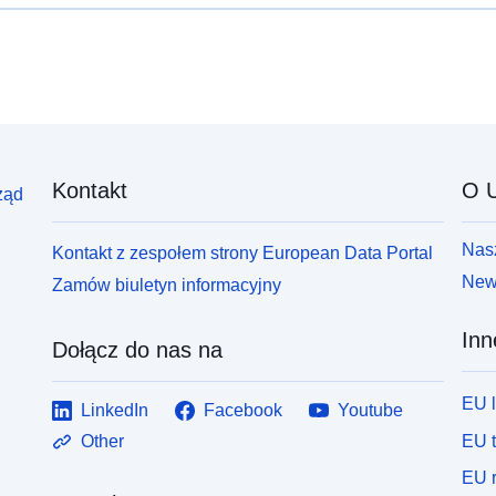
Kontakt
O U
ząd
Nasz
Kontakt z zespołem strony European Data Portal
News
Zamów biuletyn informacyjny
Inn
Dołącz do nas na
EU 
LinkedIn
Facebook
Youtube
EU 
Other
EU r