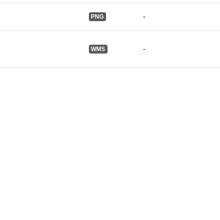
-
PNG
-
WMS