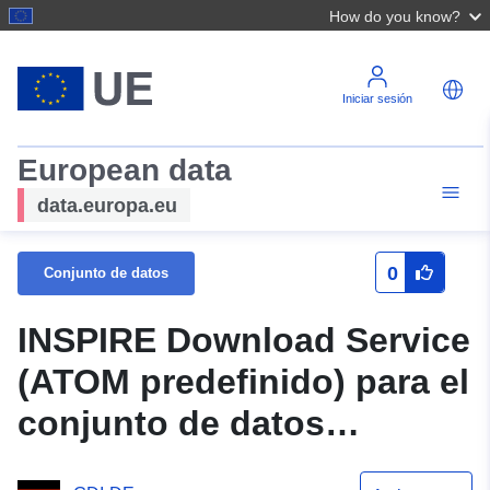
How do you know?
Iniciar sesión
European data
data.europa.eu
0
Conjunto de datos
INSPIRE Download Service
(ATOM predefinido) para el
conjunto de datos
Estatutos IV