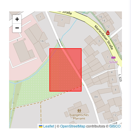
+
−
Leaflet
|
©
OpenStreetMap
contributors ©
GISCO