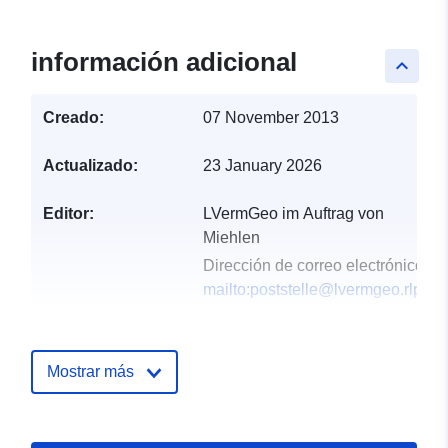
información adicional
keyboard_arrow_up
Creado:
07 November 2013
Actualizado:
23 January 2026
Editor:
LVermGeo im Auftrag von
Miehlen
Dirección de correo electrónico:
mailto:poststelle@lvermgeo.rlp.de
Registro del
Añadido a data.europa.eu:
24
catálogo:
January 2026
Mostrar más
Actualizado en data.europa.eu:
18 April 2026