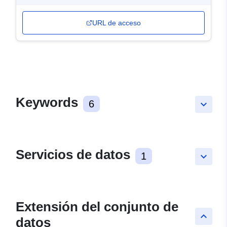
URL de acceso
Keywords
6
keyboard_arrow_down
Servicios de datos
1
keyboard_arrow_down
Extensión del conjunto de
keyboard_arrow_up
datos