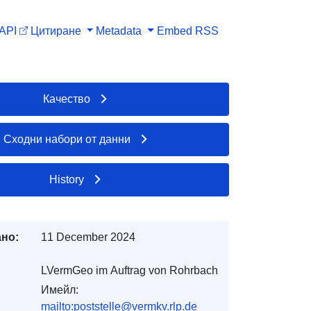
API
Цитиране
Metadata
Embed
RSS
Качество
Сходни набори от данни
History
но:
11 December 2024
LVermGeo im Auftrag von Rohrbach
Имейл:
mailto:poststelle@vermkv.rlp.de