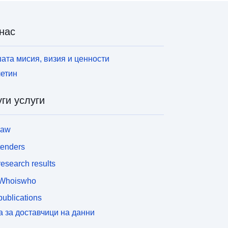
нас
ата мисия, визия и ценности
етин
ги услуги
law
tenders
esearch results
Whoiswho
ublications
а за доставчици на данни