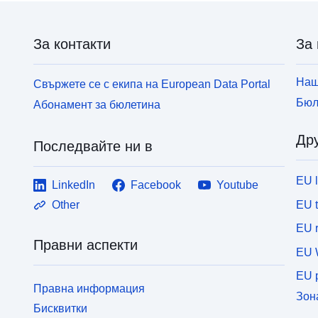
За контакти
За 
Наш
Свържете се с екипа на European Data Portal
Бюл
Абонамент за бюлетина
Дру
Последвайте ни в
EU 
LinkedIn
Facebook
Youtube
EU 
Other
EU r
Правни аспекти
EU 
EU p
Правна информация
Зон
Бисквитки