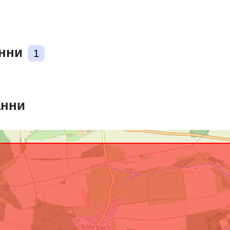
анни
1
анни