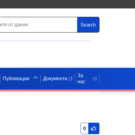
Search
За
Публикации
Документи
нас
0