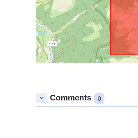
Comments
keyboard_arrow_down
0