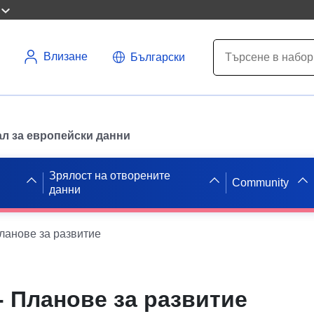
Влизане
Български
л за европейски данни
Зрялост на отворените
Community
данни
ланове за развитие
- Планове за развитие