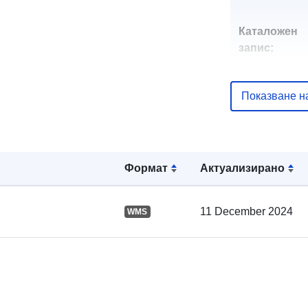
Каталожен
запис:
Показване н
Пространст
:
Формат
Актуализирано
11 December 2024
WMS
Пространст
ресурс:
uriRef: