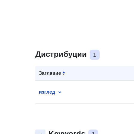
Дистрибуции
1
Заглавие
изглед
Keywords