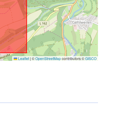
Leaflet
|
©
OpenStreetMap
contributors ©
GISCO