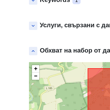
keyboard_arrow_down
1
Услуги, свързани с д
keyboard_arrow_down
Обхват на набор от д
keyboard_arrow_up
+
−