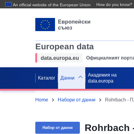
How do you know?
An official website of the European Union
European data
data.europa.eu
Официалният порта
Академия на
Каталог
Данни
data.europa
Home
Набори от данни
Rohrbach - П
Rohrbach 
Набор от данни