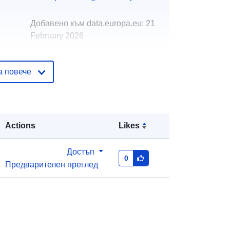
Добавено към data.europa.eu:
21
February 2026
Актуализирана на data.europa.eu:
18 April 2026
а повече
вени
Координати:
[ [ 7.39713, 49.8965 ], [
7.45105, 49.8965 ], [ 7.45105,
49.8773 ], [ 7.39713, 49.8773 ], [
Actions
Likes
7.39713, 49.8965 ] ]
Тип:
Polygon
Достъп
0
Предварителен преглед
вен
http://data.europa.eu/88u/dataset/25
866cc1-7271-bcdc-e96d-
7bd7515e6757