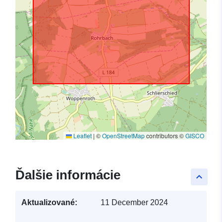
Leaflet
|
©
OpenStreetMap
contributors ©
GISCO
Ďalšie informácie
keyboard_arrow_up
Aktualizované:
11 December 2024