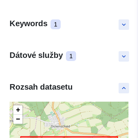
Keywords
1
keyboard_arrow_down
Dátové služby
1
keyboard_arrow_down
Rozsah datasetu
keyboard_arrow_up
+
−