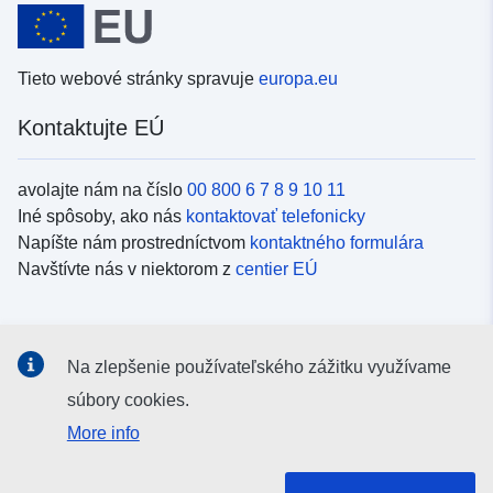
Tieto webové stránky spravuje
europa.eu
Kontaktujte EÚ
avolajte nám na číslo
00 800 6 7 8 9 10 11
Iné spôsoby, ako nás
kontaktovať telefonicky
Napíšte nám prostredníctvom
kontaktného formulára
Navštívte nás v niektorom z
centier EÚ
Sociálne médiá
Na zlepšenie používateľského zážitku využívame
Kanály EÚ na
sociálnych médiách
súbory cookies.
More info
Inštitúcie a orgány EÚ