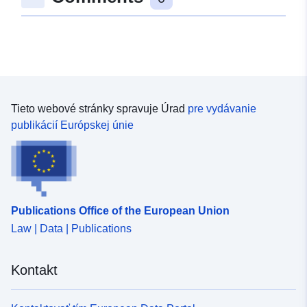
Priestorové
zdroje:
uriRef:
http://data.europa.eu/88u/dataset
7271-bcdc-e96d-7bd7515e6757
Tieto webové stránky spravuje Úrad
pre vydávanie
publikácií Európskej únie
Publications Office of the European Union
Law | Data | Publications
Kontakt