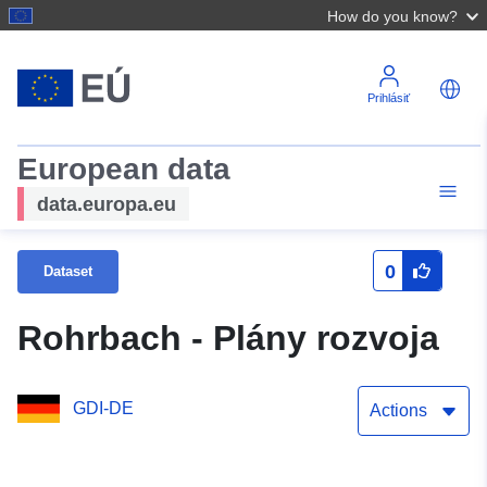
How do you know?
Prihlásiť
European data
data.europa.eu
0
Dataset
Rohrbach - Plány rozvoja
GDI-DE
Actions