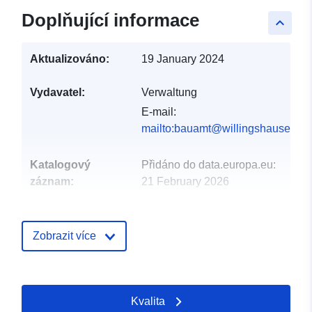
Doplňující informace
keyboard_arrow_up
Aktualizováno:
19 January 2024
Vydavatel:
Verwaltung
E-mail:
mailto:bauamt@willingshausen.de
Katalogový
Přidáno do data.europa.eu:
záznam:
21 February 2026
Aktualizace údajů.europa.eu:
18 April 2026
Zobrazit více
Místní:
Souřadnice:
[ [ 4.51126, 0 ], [
4.51126, 0 ], [ 4.51126, 0 ], [
4.51126, 0 ], [ 4.51126, 0 ] ]
Kvalita
Typ:
Polygon