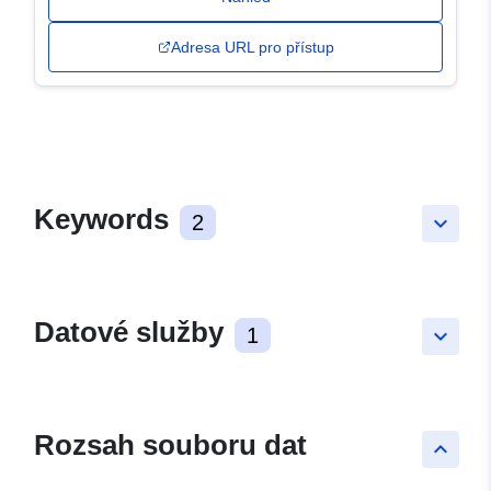
Adresa URL pro přístup
Keywords
2
keyboard_arrow_down
Datové služby
1
keyboard_arrow_down
Rozsah souboru dat
keyboard_arrow_up