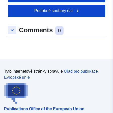
Podobné soubory dat
Prostorový zdroj:
uriRef:
http://data.europa.eu/88u/dataset/
Comments
keyboard_arrow_down
5bac-4959-f25a-578dc47ab619
0
Tyto internetové stránky spravuje
Úřad pro publikace
Evropské unie
Publications Office of the European Union