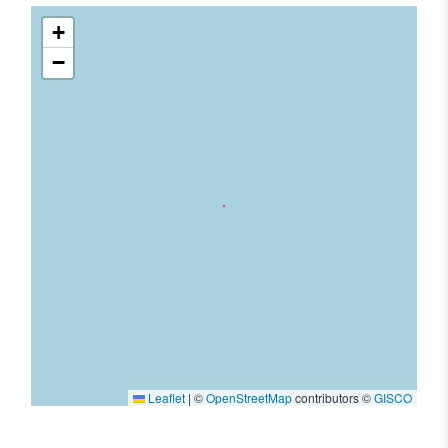
+
−
Leaflet
|
©
OpenStreetMap
contributors ©
GISCO