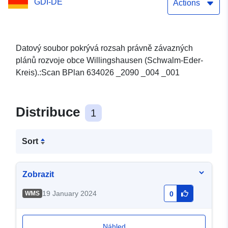
GDI-DE
Actions
Datový soubor pokrývá rozsah právně závazných
plánů rozvoje obce Willingshausen (Schwalm-Eder-
Kreis).:Scan BPlan 634026 _2090 _004 _001
Distribuce
1
Sort
Zobrazit
19 January 2024
WMS
0
Náhled