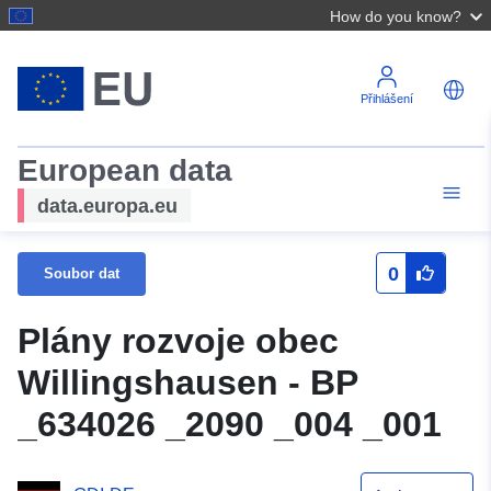
How do you know?
Přihlášení
European data
data.europa.eu
0
Soubor dat
Plány rozvoje obec
Willingshausen - BP
_634026 _2090 _004 _001