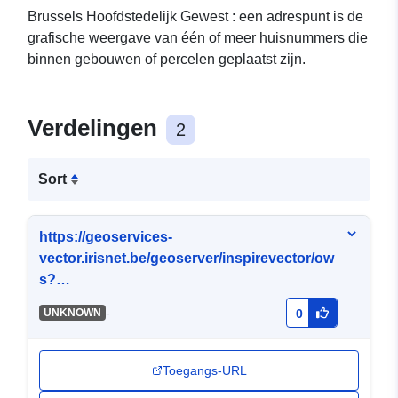
Brussels Hoofdstedelijk Gewest : een adrespunt is de
grafische weergave van één of meer huisnummers die
binnen gebouwen of percelen geplaatst zijn.
Verdelingen
2
Sort
https://geoservices-
vector.irisnet.be/geoserver/inspirevector/ow
s?
Service=WMS&Version=1.3.0&Request=Get
-
UNKNOWN
0
Capabilities&Language=dut
Toegangs-URL