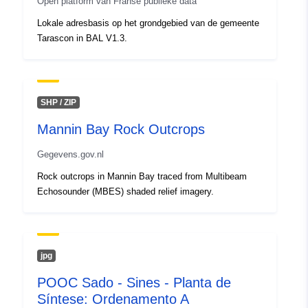
Open platform van Franse publieke data
Soort:
Polygon
Lokale adresbasis op het grondgebied van de gemeente
Tarascon in BAL V1.3.
Identificatoren:
260abd6f-c5b4-4a79-aa80-
d6c265002d65
uriRef:
http://data.europa.eu/88u/dataset/
SHP / ZIP
c5b4-4a79-aa80-d6c265002d65
Mannin Bay Rock Outcrops
Toegangsrechten
public
Gegevens.gov.nl
:
Rock outcrops in Mannin Bay traced from Multibeam
Echosounder (MBES) shaded relief imagery.
Opbouwfrequenti
continuous
e:
Bestreken
24 June 2013
jpg
tijdvak:
 -
24 September 2013
POOC Sado - Sines - Planta de
Síntese: Ordenamento A