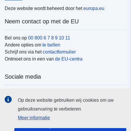
Deze website wordt beheerd door het
europa.eu
Neem contact op met de EU
Bel ons op
00 800 6 7 8 9 10 11
Andere opties om
te bellen
Schrijf ons via het
contactformulier
Ontmoet ons in een van
de EU-centra
Sociale media
Vind de van de EU
sociale-mediakanalen van de EU
Op deze website gebruiken wij cookies om uw
gebruikservaring te verbeteren
EU-instellingen en -organen
Meer informatie