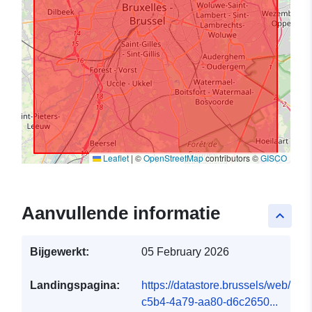
Leaflet
|
©
OpenStreetMap
contributors ©
GISCO
Aanvullende informatie
keyboard_arrow_up
Bijgewerkt:
05 February 2026
Landingspagina:
https://datastore.brussels/web/dat
c5b4-4a79-aa80-d6c2650...