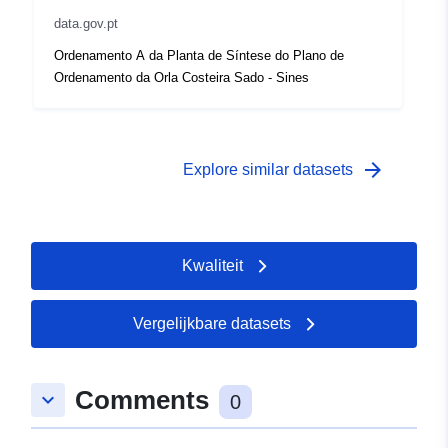
data.gov.pt
Ordenamento A da Planta de Síntese do Plano de
Ordenamento da Orla Costeira Sado - Sines
arrow_forward
Explore similar datasets
Kwaliteit
Vergelijkbare datasets
Comments
keyboard_arrow_down
0