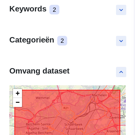
Keywords
2
keyboard_arrow_down
Categorieën
2
keyboard_arrow_down
Omvang dataset
keyboard_arrow_up
+
−