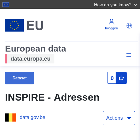
How do you know?
Inloggen
European data
data.europa.eu
0
Dataset
INSPIRE - Adressen
data.gov.be
Actions