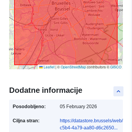
Leaflet
|
©
OpenStreetMap
contributors ©
GISCO
Dodatne informacije
keyboard_arrow_up
Posodobljeno:
05 February 2026
Ciljna stran:
https://datastore.brussels/web/dat
c5b4-4a79-aa80-d6c2650...