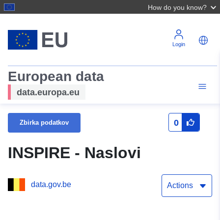
How do you know?
Login
European data
data.europa.eu
0
Zbirka podatkov
INSPIRE - Naslovi
data.gov.be
Actions