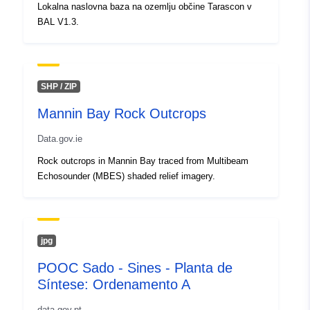
Lokalna naslovna baza na ozemlju občine Tarascon v
Identifikatorji:
260abd6f-c5b4-4a79-aa80-
BAL V1.3.
d6c265002d65
uriRef:
http://data.europa.eu/88u/dataset/
c5b4-4a79-aa80-d6c265002d65
SHP / ZIP
Mannin Bay Rock Outcrops
Pravice za
public
dostop:
Data.gov.ie
Rock outcrops in Mannin Bay traced from Multibeam
Periodičnost
continuous
Echosounder (MBES) shaded relief imagery.
nastanka
poslovnega
dogodka:
jpg
Časovna
24 June 2013
pokritost:
POOC Sado - Sines - Planta de
 -
24 September 2013
Síntese: Ordenamento A
data.gov.pt