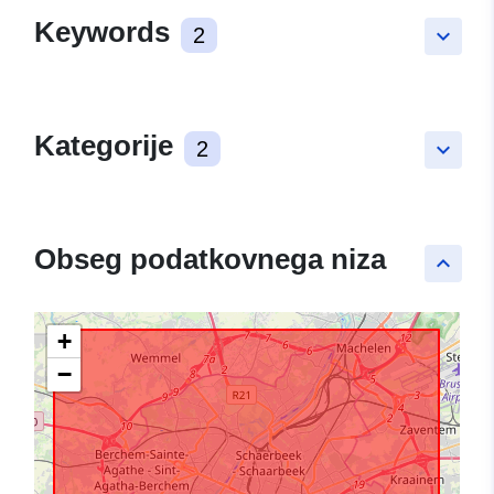
Keywords
2
keyboard_arrow_down
Kategorije
2
keyboard_arrow_down
Obseg podatkovnega niza
keyboard_arrow_up
+
−