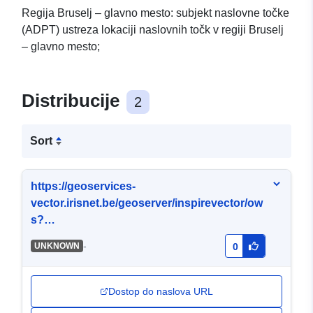
Regija Bruselj – glavno mesto: subjekt naslovne točke
(ADPT) ustreza lokaciji naslovnih točk v regiji Bruselj
– glavno mesto;
Distribucije
2
Sort
https://geoservices-
vector.irisnet.be/geoserver/inspirevector/ow
s?
Service=WMS&Version=1.3.0&Request=Get
-
UNKNOWN
0
Capabilities&Language=eng
Dostop do naslova URL