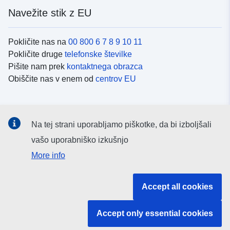
Navežite stik z EU
Pokličite nas na
00 800 6 7 8 9 10 11
Pokličite druge
telefonske številke
Pišite nam prek
kontaktnega obrazca
Obiščite nas v enem od
centrov EU
Družbeni mediji
Na tej strani uporabljamo piškotke, da bi izboljšali
Iskanje po
družbenih medijih EU
vašo uporabniško izkušnjo
More info
Institucije in organi EU
Accept all cookies
Iskanje po institucijah in organih EU
Accept only essential cookies