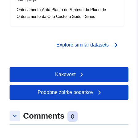
Ordenamento A da Planta de Síntese do Plano de
Ordenamento da Orla Costeira Sado - Sines
arrow_forward
Explore similar datasets
Kakovost
Podobne zbirke podatkov
Comments
keyboard_arrow_down
0