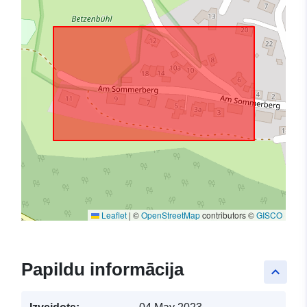
Leaflet
|
©
OpenStreetMap
contributors ©
GISCO
Papildu informācija
keyboard_arrow_up