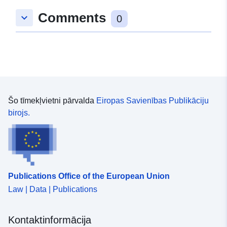
Ģeogrāfiskā
Koordinātes:
[ [ 8.4681275,
Comments
keyboard_arrow_down
atrašanās vieta:
47.961032 ], [ 8.4712706,
0
47.961032 ], [ 8.4712706,
47.9598443 ], [ 8.4681275,
47.9598443 ], [ 8.4681275,
47.961032 ] ]
Tips:
Polygon
Šo tīmekļvietni pārvalda
Eiropas Savienības Publikāciju
Telpiskais
birojs.
resurss:
uriRef:
http://data.europa.eu/88u/dataset
ffc3-400d-86d6-ee1d47415a14
Publications Office of the European Union
Law | Data | Publications
Kontaktinformācija