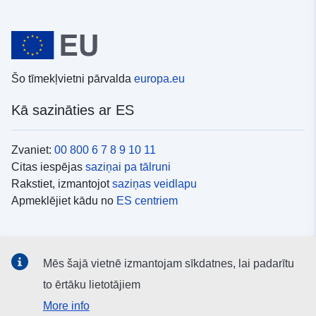
Šo tīmekļvietni pārvalda
europa.eu
Kā sazināties ar ES
Zvaniet:
00 800 6 7 8 9 10 11
Citas iespējas
saziņai pa tālruni
Rakstiet, izmantojot
saziņas veidlapu
Apmeklējiet kādu no
ES centriem
Sociālie mediji
Mēs šajā vietnē izmantojam sīkdatnes, lai padarītu
ES konti
sociālajos medijos
to ērtāku lietotājiem
More info