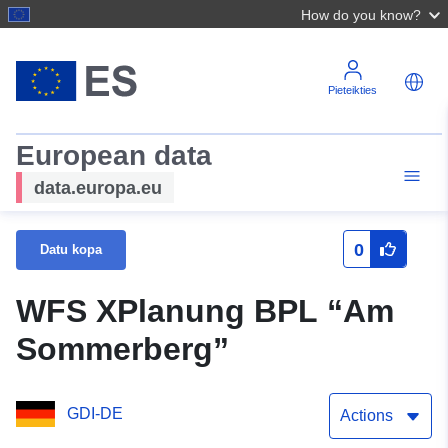
How do you know?
Pieteikties
European data
data.europa.eu
0
Datu kopa
WFS XPlanung BPL “Am
Sommerberg”
GDI-DE
Actions