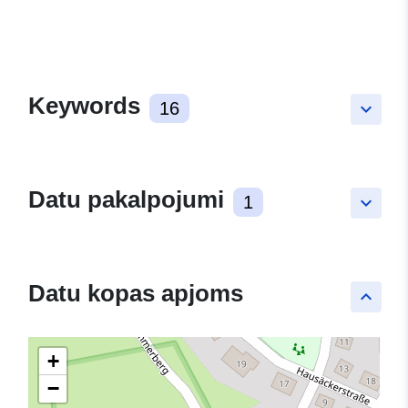
Keywords
16
keyboard_arrow_down
Datu pakalpojumi
1
keyboard_arrow_down
Datu kopas apjoms
keyboard_arrow_up
+
−