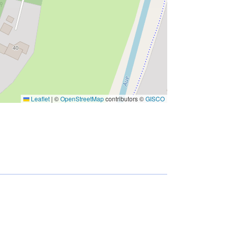
Leaflet
|
©
OpenStreetMap
contributors ©
GISCO