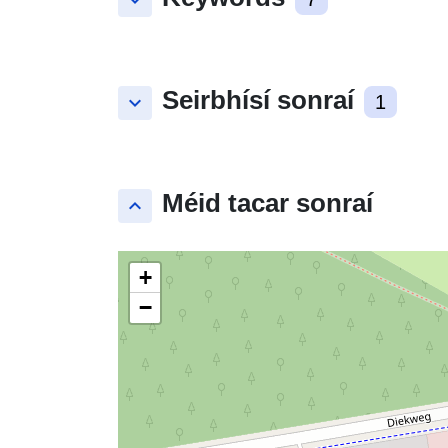
keyboard_arrow_down
Seirbhísí sonraí
keyboard_arrow_down
1
Méid tacar sonraí
keyboard_arrow_up
+
−