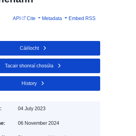
API
Cite
Metadata
Embed
RSS
Cáilíocht
Tacair shonraí chosúla
History
:
04 July 2023
e:
06 November 2024