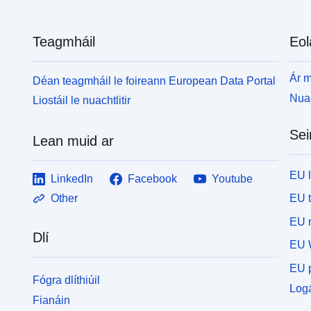
Teagmháil
Eol
Ár m
Déan teagmháil le foireann European Data Portal
Nuac
Liostáil le nuachtlitir
Sei
Lean muid ar
EU 
LinkedIn
Facebook
Youtube
EU 
Other
EU r
Dlí
EU 
EU p
Fógra dlíthiúil
Logá
Fianáin