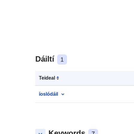
Dáiltí
1
Teideal
íoslódáil
Keywords
7