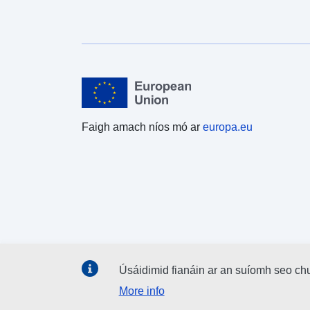
Faigh amach níos mó ar
europa.eu
Úsáidimid fianáin ar an suíomh seo ch
More info