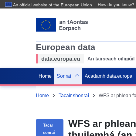
How do you know?
An official website of the European Union
European data
data.europa.eu
An tairseach oifigiú
Home
Sonraí
Acadamh data.europa
Home
Tacair shonraí
WFS ar phlean 
Tacar
thuilemhá (an
sonraí