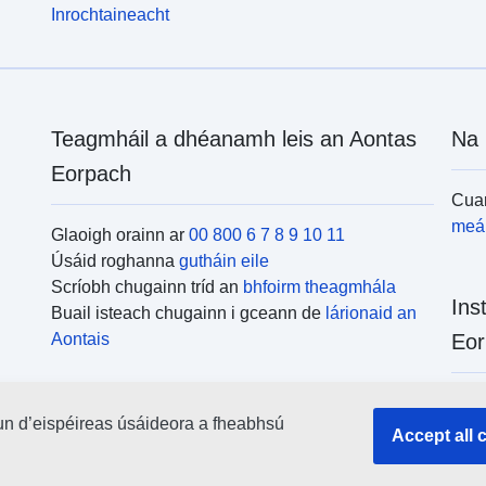
Inrochtaineacht
Teagmháil a dhéanamh leis an Aontas
Na 
Eorpach
Cuar
meái
Glaoigh orainn ar
00 800 6 7 8 9 10 11
Úsáid roghanna
gutháin eile
Scríobh chugainn tríd an
bhfoirm theagmhála
Ins
Buail isteach chugainn i gceann de
lárionaid an
Aontais
Eor
Cuar
un d’eispéireas úsáideora a fheabhsú
uile
Accept all 