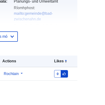
ála:
Planungs- und Umweltamt
Ríomhphost:
mailto:gemeinde@bad-
zwischenahn.de
Seoladh:
Am Brink 9, Bad
Zwischenahn, 26160, Deutschland
os mó
URL:
http://www.bad-
zwischenahn.de
óige:
Curtha le data.europa.eu:
21
Actions
Likes
February 2026
Nuashonraithe ar data.europa.eu:
18 April 2026
Rochtain
0
Comhordanáidí:
[ [ 7.9842598,
53.1799322 ], [ 7.9846614,
53.1799322 ], [ 7.9846614,
53.1795566 ], [ 7.9842598,