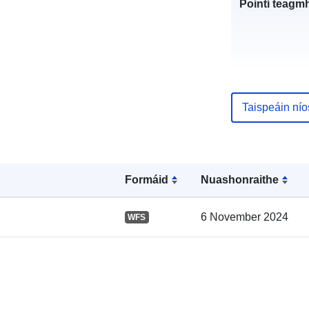
Pointí teagmh
Taispeáin ní
Taifead Catal
Formáid
Nuashonraithe
6 November 2024
WFS
Spásúil: