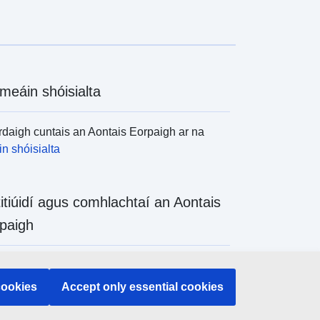
meáin shóisialta
daigh cuntais an Aontais Eorpaigh ar na
n shóisialta
titiúidí agus comhlachtaí an Aontais
paigh
daigh na hinstitiúidí agus na comhlachtaí
 de chuid an Aontais Eorpaigh
cookies
Accept only essential cookies