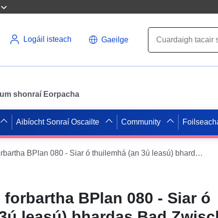
Logáil isteach
Gaeilge
il um shonraí Eorpacha
Aibíocht Sonraí Oscailte
Community
Foilseach
WFS ar phlean forbartha BPlan 080 - Siar ó thuilemhá (an 3ú leasú) bhardas Bad Zwischenahn
forbartha BPlan 080 - Siar ó
 3ú leasú) bhardas Bad Zwis