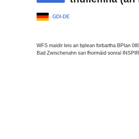
GDI-DE
WFS maidir leis an bplean forbartha BPlan 080
Bad Zwischenahn san fhormáid sonraí INSPIR