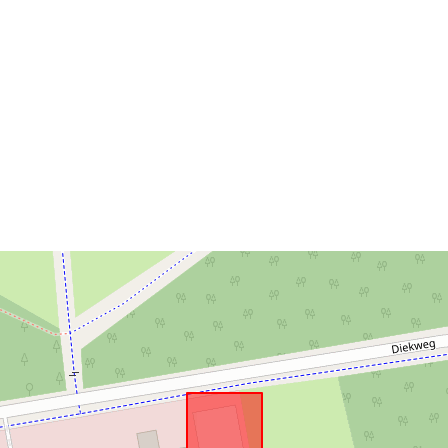
Acmhainn
Spásúil:
Tá sé de réir:
uriRef: