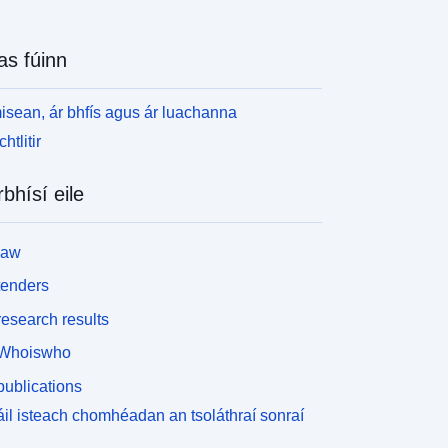
as fúinn
isean, ár bhfís agus ár luachanna
htlitir
rbhísí eile
law
tenders
esearch results
Whoiswho
ublications
il isteach chomhéadan an tsoláthraí sonraí