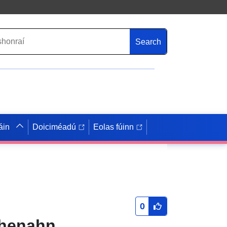
Search
áin
Doiciméadú
Eolas fúinn
0
chenahn