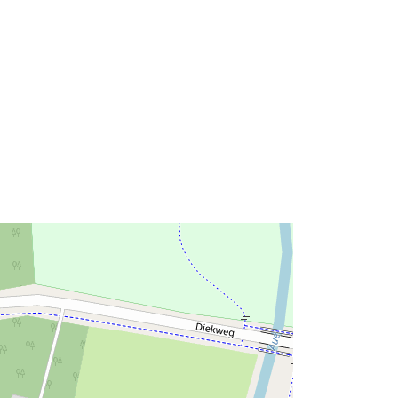
53.1795566 ], [ 7.9842598,
53.1799322 ] ]
Clóscríobh:
Polygon
Acmhainn:
http://data.europa.eu/eli/reg/2009/97
6
http://data.europa.eu/88u/dataset/26
281973-6553-4c68-94d3-
af89fdb78523