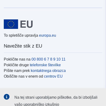
To spletišče upravlja
europa.eu
Navežite stik z EU
Pokličite nas na
00 800 6 7 8 9 10 11
Pokličite druge
telefonske številke
Pišite nam prek
kontaktnega obrazca
Obiščite nas v enem od
centrov EU
Družbeni mediji
Na tej strani uporabljamo piškotke, da bi izboljšali
Iskanje po
družbenih medijih EU
vašo uporabniško izkušnjo