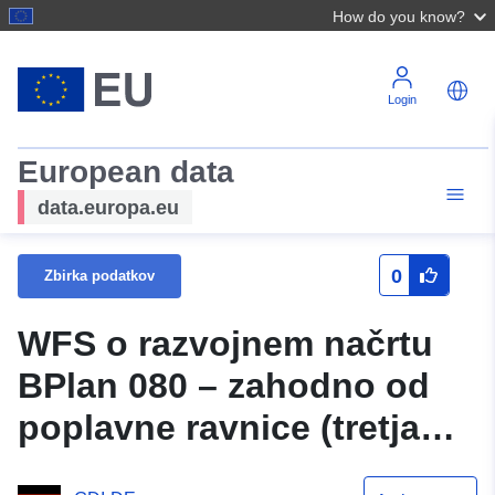
How do you know?
Login
European data
data.europa.eu
0
Zbirka podatkov
WFS o razvojnem načrtu
BPlan 080 – zahodno od
poplavne ravnice (tretja
sprememba) občine Bad