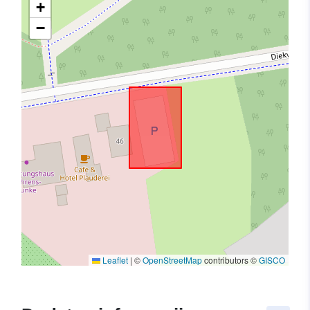
+
−
Leaflet
|
©
OpenStreetMap
contributors ©
GISCO