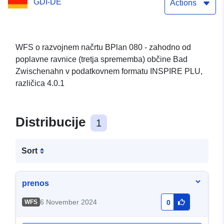
GDI-DE
Zwischenahn
Actions
WFS o razvojnem načrtu BPlan 080 - zahodno od
poplavne ravnice (tretja sprememba) občine Bad
Zwischenahn v podatkovnem formatu INSPIRE PLU,
različica 4.0.1
Distribucije
1
Sort
prenos
6 November 2024
WFS
0