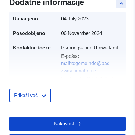
Dodatne informacije
keyboard_arrow_up
Ustvarjeno:
04 July 2023
Posodobljeno:
06 November 2024
Kontaktne točke:
Planungs- und Umweltamt
E-pošta:
mailto:gemeinde@bad-
zwischenahn.de
Naslov:
Am Brink 9, Bad
Zwischenahn, 26160,
Deutschland
Prikaži več
Katalog:
http://www.bad-
zwischenahn.de
Kakovost
Katalogski zapis:
Dodano v data.europa.eu:
21 Febr
2026