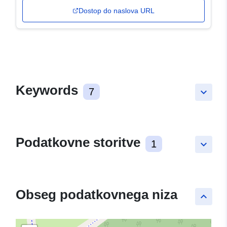
Dostop do naslova URL
Keywords
7
keyboard_arrow_down
Podatkovne storitve
1
keyboard_arrow_down
Obseg podatkovnega niza
keyboard_arrow_up