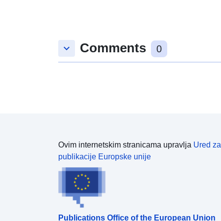
Comments
keyboard_arrow_down
0
Ovim internetskim stranicama upravlja
Ured za
publikacije Europske unije
Publications Office of the European Union