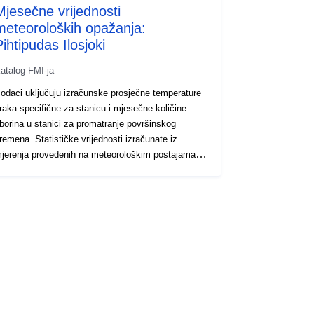
Mjesečne vrijednosti
meteoroloških opažanja:
ihtipudas Ilosjoki
atalog FMI-ja
odaci uključuju izračunske prosječne temperature
raka specifične za stanicu i mjesečne količine
borina u stanici za promatranje površinskog
remena. Statističke vrijednosti izračunate iz
jerenja provedenih na meteorološkim postajama.
jesečna vrijednost temperature zraka prosjek je
vakog dnevnog prosjeka za predmetni kalendarski
jesec. Mjesečna vrijednost oborina zbroj je
nevnih obračuna za predmetni kalendarski mjesec.