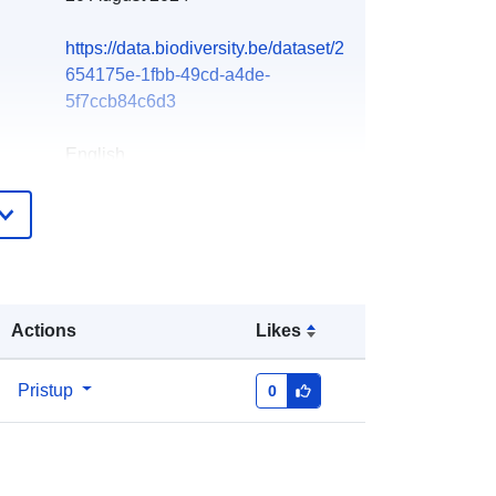
https://data.biodiversity.be/dataset/2
654175e-1fbb-49cd-a4de-
5f7ccb84c6d3
English
Flanders Marine Institute
E-pošta:
mailto:info@ilvo.be
čka:
Belgian Biodiversity Platform
Naziv organizacije:
Belgisch
Actions
Likes
Biodiversiteitsplatform
E-pošta:
Pristup
0
mailto:contact@biodiversity.be
URL:
http://www.biodiversity.be