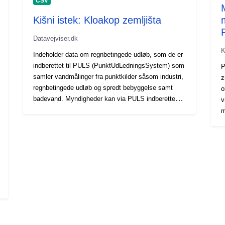
CSV
Kišni istek: Kloakop zemljišta
P
Datavejviser.dk
K
Indeholder data om regnbetingede udløb, som de er
indberettet til PULS (PunktUdLedningsSystem) som
P
samler vandmålinger fra punktkilder såsom industri,
z
regnbetingede udløb og spredt bebyggelse samt
o
badevand. Myndigheder kan via PULS indberette
v
spildevands- og badevandsdata og foretage
m
beregninger. Datasættene indeholder oplysninger
M
om kloakoplande, som fx oplandsareal, befæstede
s
areal, reduceret areal, indsivning og
m
kloakeringstype.
d