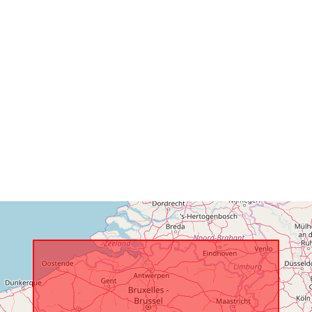
Kataloški
registar:
Prostorno:
Identifikatori:
uriRef:
Prava pristup