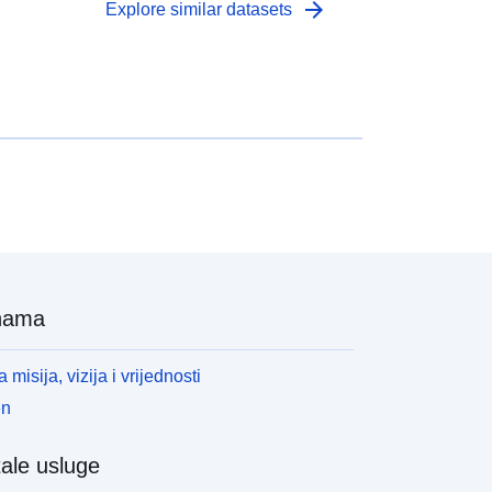
arrow_forward
Explore similar datasets
nama
 misija, vizija i vrijednosti
en
ale usluge