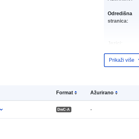
Odredišna
stranica:
Jezici:
Izdavač:
Prikaži više
Kontaktna to
Formаt
Ažurirano
-
DwC-A