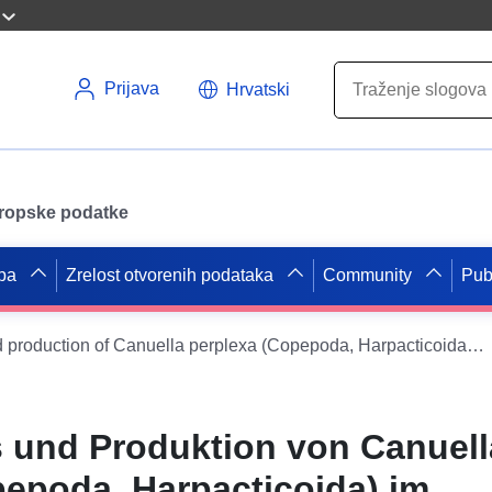
Prijava
Hrvatski
uropske podatke
pa
Zrelost otvorenih podataka
Community
Pub
Life cycle and production of Canuella perplexa (Copepoda, Harpacticoida) in the Sluice dock Oostende between 1976-1978
 und Produktion von Canuell
pepoda, Harpacticoida) im