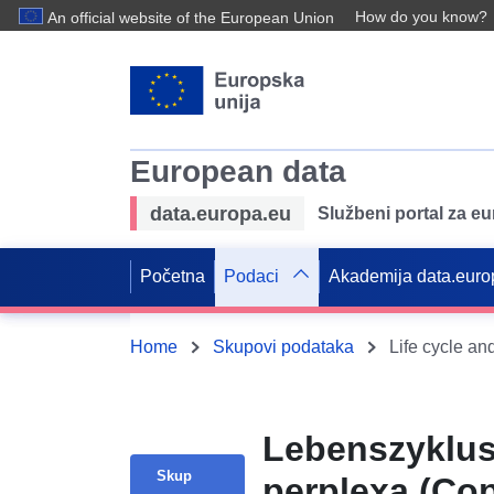
How do you know?
An official website of the European Union
European data
data.europa.eu
Službeni portal za e
Početna
Podaci
Akademija data.euro
Home
Skupovi podataka
Lebenszyklus
Skup
perplexa (Co