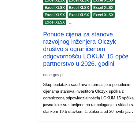
Excel XLSX
Excel XLSX
Excel XLSX
Excel XLSX
Excel XLSX
Excel XLSX
Excel XLSX
Excel XLSX
Excel XLSX
...
Excel XLSX
Ponude cijena za stanove
razvojnog inženjera Olczyk
društvo s ograničenom
odgovornošću LOKUM 15 opće
partnerstvo u 2026. godini
dane.gov.pl
Skup podataka sadržava informacije o ponuđenim
cijenama stanova investitora Olczyk spółka z
ograniczoną odpowiedzialnością LOKUM 15 spółka
jawna koje su stavljene na raspolaganje u skladu s
člankom 19.b stavkom 1. Zakona od 20. svibnja
2021. o zaštiti prava kupca stana ili obiteljske kuće
i Jamstvenog fonda za investitore (Službeni list
zakona iz 2021., br. Službeni list 2024., točka 695).