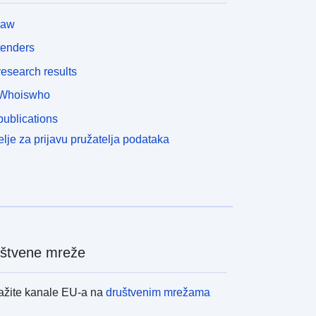
law
tenders
esearch results
Whoiswho
ublications
lje za prijavu pružatelja podataka
štvene mreže
ažite kanale EU-a na
društvenim mrežama