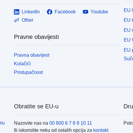
EU 
LinkedIn
Facebook
Youtube
EU 
Other
EU r
Pravne obavijesti
EU 
EU p
Pravna obavijest
Suče
Kolačići
Pristupačnost
Obratite se EU-u
Dru
eu
Nazovite nas na
00 800 6 7 8 9 10 11
Potr
Ili iskoristite neku od ostalih opcija za
kontakt