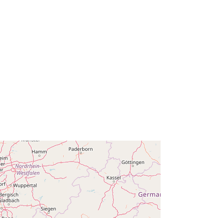
Dodano u data.europa.eu:
28 July 2026
Ažurirano na temelju podataka.europa.eu:
29 July 2026
Koordinate:
[ [ 2.54, 51.51 ], [ 6.41,
51.51 ], [ 6.41, 49.49 ], [ 2.54, 49.49 ],
[ 2.54, 51.51 ] ]
Tip:
Polygon
2654175e-1fbb-49cd-a4de-
5f7ccb84c6d3
http://data.europa.eu/88u/dataset/26
54175e-1fbb-49cd-a4de-
5f7ccb84c6d3
a:
public