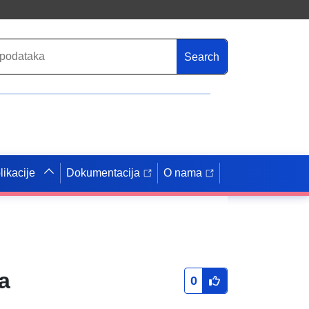
Search
likacije
Dokumentacija
O nama
a
0