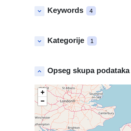
Keywords
keyboard_arrow_down
4
Kategorije
keyboard_arrow_down
1
Opseg skupa podataka
keyboard_arrow_up
+
−