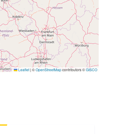
Leaflet
|
©
OpenStreetMap
contributors ©
GISCO