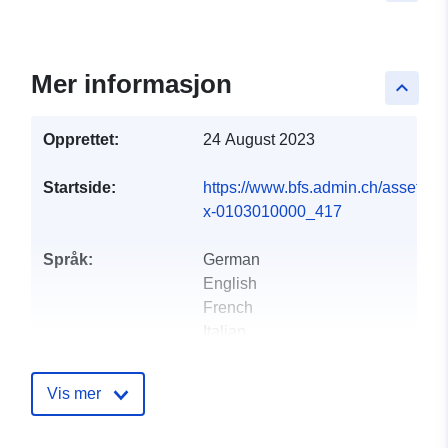
Mer informasjon
keyboard_arrow_up
Opprettet:
24 August 2023
Startside:
https://www.bfs.admin.ch/asset/de/
x-0103010000_417
Språk:
German
English
French
Italian
Utgiver:
Office fédéral de la
Vis mer
statistique