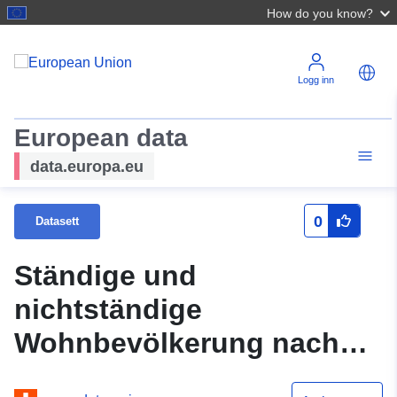
How do you know?
Logg inn
European data
data.europa.eu
0
Datasett
Ständige und
nichtständige
Wohnbevölkerung nach
Kanton,