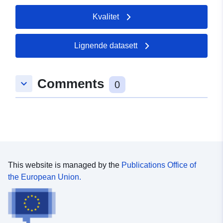
Kvalitet
Lignende datasett
Comments
keyboard_arrow_down
0
This website is managed by the
Publications Office of
the European Union.