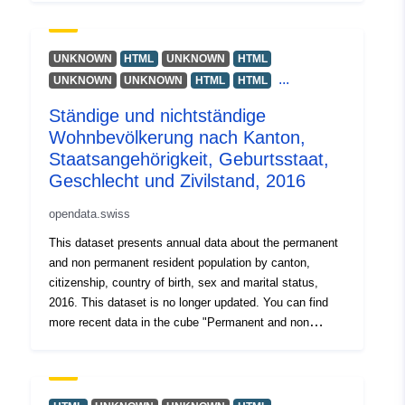
Temporal
01 January 2017
Kanton, Staatsangehörigkeit, Geburtsstaat, Geschlecht
coverage:
 -
31 December 2017
und Zivilstand, 2023" (siehe Link unten).
UNKNOWN
HTML
UNKNOWN
HTML
...
UNKNOWN
UNKNOWN
HTML
HTML
Ständige und nichtständige
Wohnbevölkerung nach Kanton,
Staatsangehörigkeit, Geburtsstaat,
Geschlecht und Zivilstand, 2016
opendata.swiss
This dataset presents annual data about the permanent
and non permanent resident population by canton,
citizenship, country of birth, sex and marital status,
2016. This dataset is no longer updated. You can find
more recent data in the cube "Permanent and non
permanent resident population by canton, citizenship,
country of birth, sex and marital status, 2023" (see link
below).