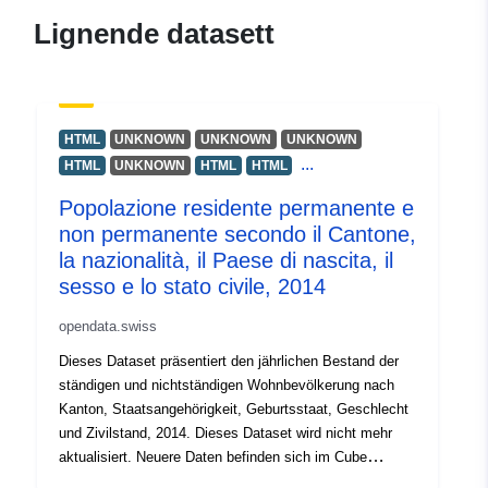
Kontaktpunkter:
info@bfs.admin.ch
Lignende datasett
E-post:
mailto:auskunftsdienst@bfs.admin
Katalogopptak:
Lagt til data.europa.eu:
28
HTML
UNKNOWN
UNKNOWN
UNKNOWN
July 2026
...
HTML
UNKNOWN
HTML
HTML
Oppdatert på data.europa.eu:
29 July 2026
Popolazione residente permanente e
non permanente secondo il Cantone,
la nazionalità, il Paese di nascita, il
Identifikatorer:
26605378@bundesamt-fur-
sesso e lo stato civile, 2014
statistik-bfs
opendata.swiss
uriRef:
http://data.europa.eu/88u/dataset
Dieses Dataset präsentiert den jährlichen Bestand der
bundesamt-fur-statistik-bfs
ständigen und nichtständigen Wohnbevölkerung nach
Kanton, Staatsangehörigkeit, Geburtsstaat, Geschlecht
Påløpningsperiod
annual
und Zivilstand, 2014. Dieses Dataset wird nicht mehr
isitet:
aktualisiert. Neuere Daten befinden sich im Cube
"Ständige und nichtständige Wohnbevölkerung nach