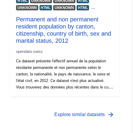
HTML
UNKNOWN
UNKNOWN
HTML
...
UNKNOWN
HTML
UNKNOWN
HTML
Permanent and non permanent
resident population by canton,
citizenship, country of birth, sex and
marital status, 2012
opendata.swiss
Ce dataset présente l'effectif annuel de la population
résidante permanente et non permanente selon le
canton, la nationalité, le pays de naissance, le sexe et
l'état civil, en 2012. Ce dataset n'est plus actualisé.
Vous trouverez des données plus récentes dans le cube
"Population résidante permanente et non permanente
selon le canton, la nationalité, le pays de naissance, le
sexe et l'état civil, 2023" (voir lien en bas).
arrow_forward
Explore similar datasets