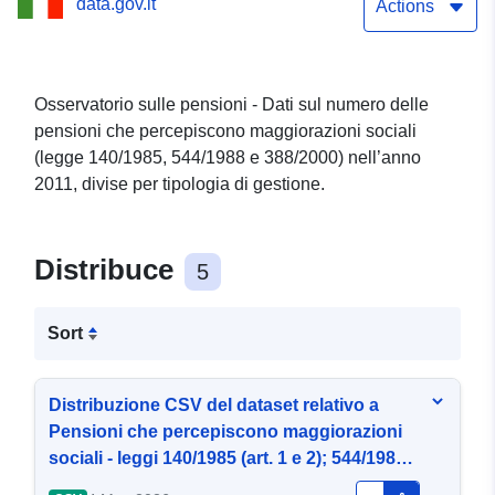
data.gov.it
544/1988 (art. 1 e 2) e
Actions
388/2000 (art. 69 e 70)
Osservatorio sulle pensioni - Dati sul numero delle
pensioni che percepiscono maggiorazioni sociali
(legge 140/1985, 544/1988 e 388/2000) nell’anno
2011, divise per tipologia di gestione.
Distribuce
5
Sort
Distribuzione CSV del dataset relativo a
Pensioni che percepiscono maggiorazioni
sociali - leggi 140/1985 (art. 1 e 2); 544/1988
(art. 1 e 2) e 388/2000 (art. 69 e 70)