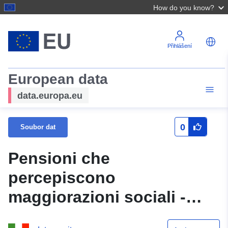
How do you know?
Přihlášení
European data
data.europa.eu
0
Soubor dat
Pensioni che
percepiscono
maggiorazioni sociali -
leggi 140/1985 (art. 1 e 2);