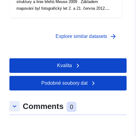
struktury a linie břehů Meuse 2009 . Základem
mapování byl fotografický let 2. a 21. června 2012
(infračervený), let v měřítku 1:5000 s pozemním
rozlišením 6 cm. Kromě struktury vegetace se
zaznamenává také "vrchní svah" a "vrchní erosierand".
arrow_forward
Explore similar datasets
Kvalita
Podobné soubory dat
Comments
keyboard_arrow_down
0