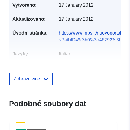
Vytvořeno:
17 January 2012
Aktualizováno:
17 January 2012
Úvodní stránka:
https://www.inps.it/nuovoportalein
sPathID=%3b0%3b46292%3b&l...
Jazyky:
Italian
Vydavatel:
Istituto Nazionale di
Previdenza Sociale
Zobrazit více
Kontaktní místa:
inps
E-mail:
Podobné soubory dat
mailto:ufficiosegreteria.direttoreg
Adresa URL:
http://www.inps.it
Katalogový
Přidáno do data.europa.eu: