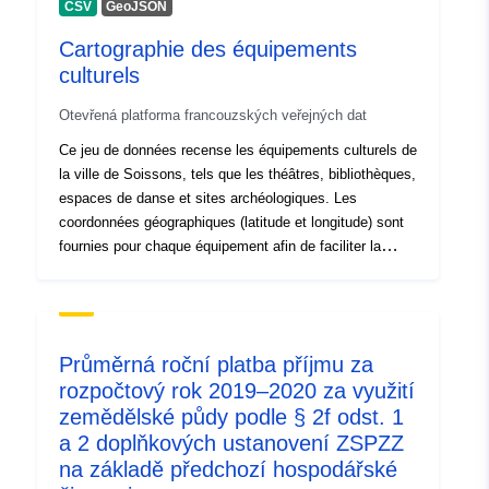
CSV
GeoJSON
záznam:
30 July 2026
Cartographie des équipements
Aktualizace údajů.europa.eu:
culturels
30 July 2026
Otevřená platforma francouzských veřejných dat
Identifikátory:
2672
Ce jeu de données recense les équipements culturels de
la ville de Soissons, tels que les théâtres, bibliothèques,
uriRef:
http://data.europa.eu/88u/dataset/
espaces de danse et sites archéologiques. Les
coordonnées géographiques (latitude et longitude) sont
Přístupová práva:
public
fournies pour chaque équipement afin de faciliter la
localisation sur une carte. Ces données ont été
Časová
annual
collectées en 2019 et visent à soutenir les projets
d'aménagement, la promotion culturelle et l'information
periodicita:
du public.
Průměrná roční platba příjmu za
Časové pokrytí:
17 January 2012
rozpočtový rok 2019–2020 za využití
zemědělské půdy podle § 2f odst. 1
a 2 doplňkových ustanovení ZSPZZ
na základě předchozí hospodářské