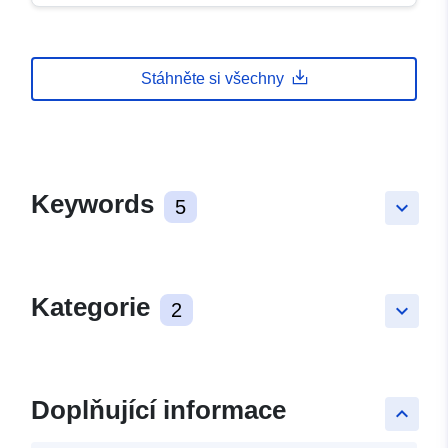
Stáhněte si všechny
Keywords
5
keyboard_arrow_down
Kategorie
2
keyboard_arrow_down
Doplňující informace
keyboard_arrow_up