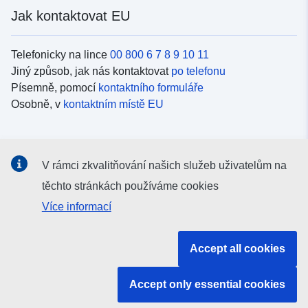
Jak kontaktovat EU
Telefonicky na lince
00 800 6 7 8 9 10 11
Jiný způsob, jak nás kontaktovat
po telefonu
Písemně, pomocí
kontaktního formuláře
Osobně, v
kontaktním místě EU
Sociální média
V rámci zkvalitňování našich služeb uživatelům na
Vyhledávání informačních kanálů EU v
sociálních médiích
těchto stránkách používáme cookies
Více informací
Orgány a instituce EU
Accept all cookies
Vyhledávání orgánů a institucí EU
Accept only essential cookies