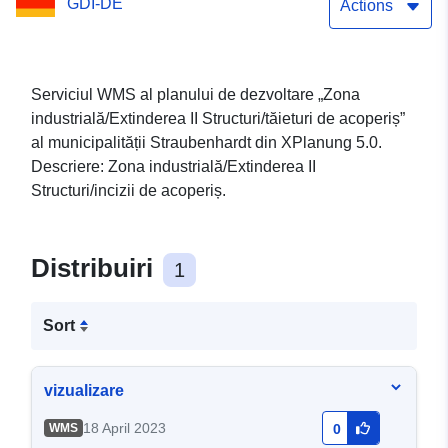
GDI-DE
Actions
Serviciul WMS al planului de dezvoltare „Zona
industrială/Extinderea II Structuri/tăieturi de acoperiș”
al municipalității Straubenhardt din XPlanung 5.0.
Descriere: Zona industrială/Extinderea II
Structuri/incizii de acoperiș.
Distribuiri
1
Sort
vizualizare
18 April 2023
WMS
0