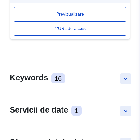
Previzualizare
URL de acces
Keywords
16
keyboard_arrow_down
Servicii de date
1
keyboard_arrow_down