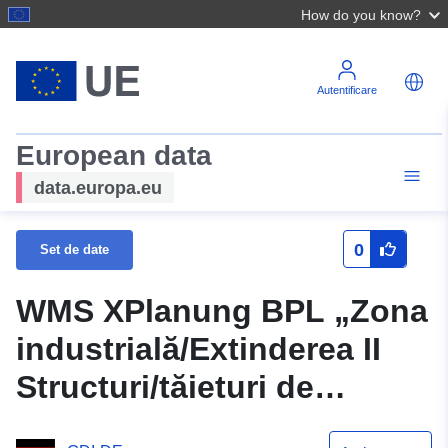
How do you know?
Autentificare
European data
data.europa.eu
0
Set de date
WMS XPlanung BPL „Zona
industrială/Extinderea II
Structuri/tăieturi de
acoperiș”