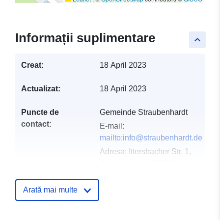
Informații suplimentare
keyboard_arrow_up
Creat:
18 April 2023
Actualizat:
18 April 2023
Puncte de
Gemeinde Straubenhardt
contact:
E-mail:
mailto:info@straubenhardt.de
Adresa:
Ittersbacher Str. 1,
Straubenhardt, 75334,
Deutschland
Adresă URL:
Arată mai multe
http://www.straubenhardt.de