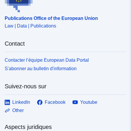
uriRef:
http://data.europa.eu/88u/dataset
0a69-43b1-8bb8-5952b13c0ed0
Publications Office of the European Union
Law | Data | Publications
Contact
Contacter l’équipe European Data Portal
S'abonner au bulletin d'information
Suivez-nous sur
LinkedIn
Facebook
Youtube
Other
Aspects juridiques