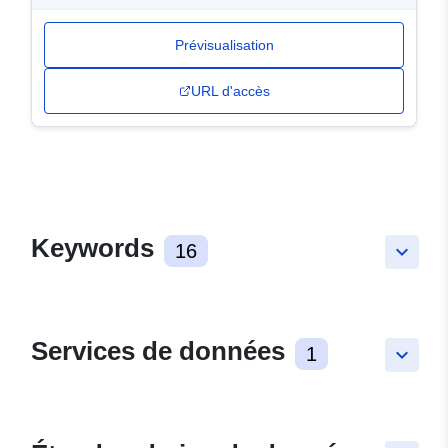
Prévisualisation
URL d'accès
Keywords
16
keyboard_arrow_down
Services de données
1
keyboard_arrow_down