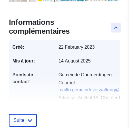
Informations
keyboard_arrow_up
complémentaires
Créé:
22 February 2023
Mis à jour:
14 August 2025
Points de
Gemeinde Oberderdingen
contact:
Courriel:
mailto:gemeindeverwaltung@ober
Adresse:
Amthof 13, Oberderdinge
Deutschland
URL:
http://www.oberderdingen.de
Suite
Compte rendu du
Ajoutée à data.europa.eu:
21