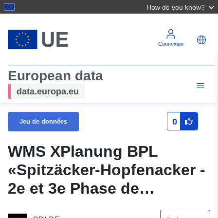
How do you know?
Connexion
European data
data.europa.eu
0
Jeu de données
WMS XPlanung BPL
«Spitzäcker-Hopfenacker -
2e et 3e Phase de
construction»