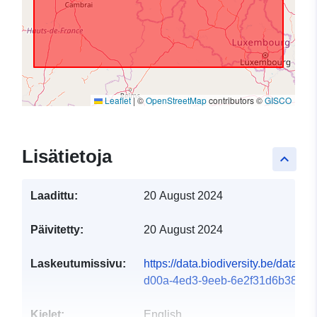
Leaflet
|
©
OpenStreetMap
contributors ©
GISCO
Lisätietoja
keyboard_arrow_up
Laadittu:
20 August 2024
Päivitetty:
20 August 2024
Laskeutumissivu:
https://data.biodiversity.be/datase
d00a-4ed3-9eeb-6e2f31d6b38d
Kielet:
English