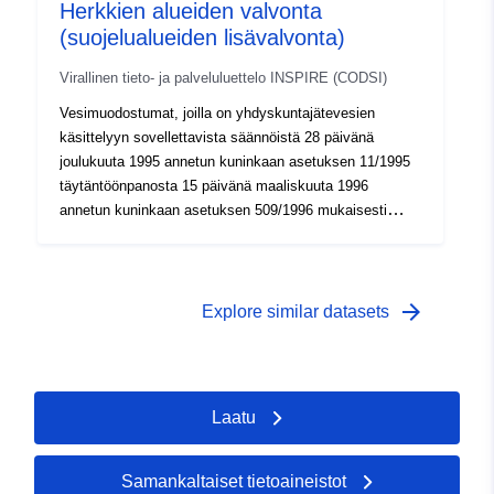
Herkkien alueiden valvonta
(suojelualueiden lisävalvonta)
Virallinen tieto- ja palveluluettelo INSPIRE (CODSI)
Vesimuodostumat, joilla on yhdyskuntajätevesien
käsittelyyn sovellettavista säännöistä 28 päivänä
joulukuuta 1995 annetun kuninkaan asetuksen 11/1995
täytäntöönpanosta 15 päivänä maaliskuuta 1996
annetun kuninkaan asetuksen 509/1996 mukaisesti
haavoittumiselle alttiiksi julistettuja alueita, kuuluvat
toiminnan valvontaohjelmaan. otettava tilallaan
huomioon standardissa esitetyt eritelmät, joissa
haavoittumiselle alttiit alueet nimetään suojelluiksi
arrow_forward
Explore similar datasets
alueiksi. Tätä valvontaa varten valitut
näytteenottoasemat tai -paikat yksilöidään
vedenvalvontaohjelmaksi kaupunkipäästöille herkillä
alueilla.
Laatu
Samankaltaiset tietoaineistot