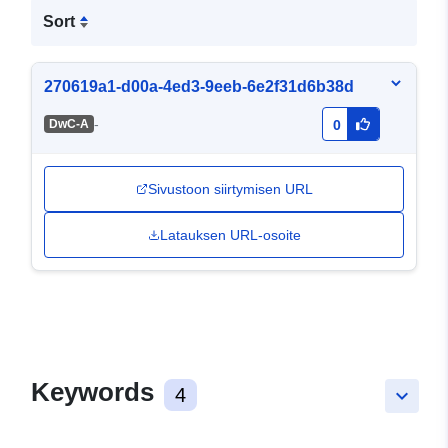
Sort
270619a1-d00a-4ed3-9eeb-6e2f31d6b38d
-
DwC-A
0
Sivustoon siirtymisen URL
Latauksen URL-osoite
Keywords
4
keyboard_arrow_down