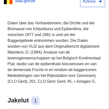
data.gov.be
belgischen
Actions
Festlandsockels (1977-
1981)
Daten über das Vorhandensein, die Dichte und die
Biomasse von Ichtyofauna und Epibenthos, die
zwischen 1977 und 1981 in und um die
Baggergebiete entnommen wurden. Die Daten
wurden von VLIZ aus dem Originalbericht digitalisiert:
Maertens, D. (1984). Analyse van de
levensgemeenschappen op het Belgisch Kontinentaal
Plat: studie van de epibenthale biocoenoses en van
de demersale Fische in en rondom de baggerzones.
Mededelingen van het Rijksstation voor Zeevisserij
(CLO Gent), 201. CLO Gent: Gent. 45, + Anlagen S.
Jakelut
1