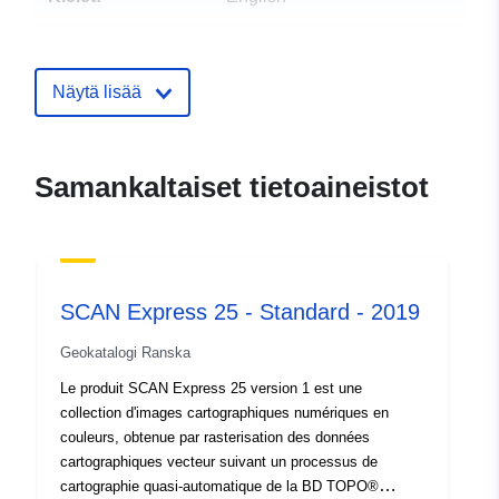
Julkaisija:
Flanders Marine Institute
S-posti:
mailto:info@ilvo.be
Näytä lisää
Yhteyspisteet:
Plate-forme belge biodiversité
Organisaation nimi:
Plate-
Samankaltaiset tietoaineistot
forme belge biodiversité
S-posti:
mailto:contact@biodiversity.be
URL-osoite:
SCAN Express 25 - Standard - 2019
http://www.biodiversity.be
Geokatalogi Ranska
Luetteloluetteloa
Lisätty dataan.europa.eu:
28
Le produit SCAN Express 25 version 1 est une
koskeva rekisteri:
July 2026
collection d'images cartographiques numériques en
Päivitetty data.europa.eu:
29
couleurs, obtenue par rasterisation des données
July 2026
cartographiques vecteur suivant un processus de
cartographie quasi-automatique de la BD TOPO®