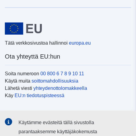
Tätä verkkosivustoa hallinnoi
europa.eu
Ota yhteyttä EU:hun
Soita numeroon
00 800 6 7 8 9 10 11
Käytä muita
soittomahdollisuuksia
Lähetä viesti
yhteydenottolomakkeella
Käy
EU:n tiedotuspisteessä
Sosiaalinen media
Käytämme evästeitä tällä sivustolla
EU
sosiaalisessa mediassa
parantaaksemme käyttäjäkokemusta