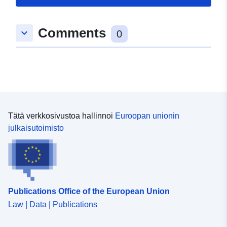
Comments
keyboard_arrow_down
0
Tätä verkkosivustoa hallinnoi
Euroopan unionin
julkaisutoimisto
Publications Office of the European Union
Law | Data | Publications