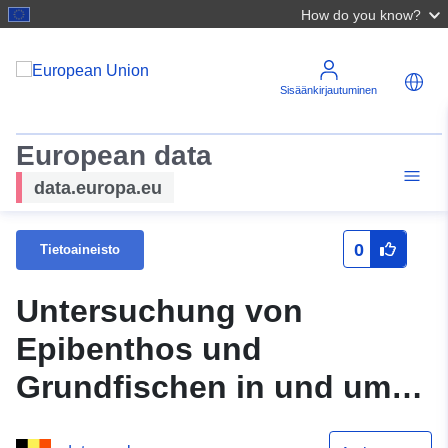
How do you know?
Sisäänkirjautuminen
European data
data.europa.eu
0
Tietoaineisto
Untersuchung von
Epibenthos und
Grundfischen in und um
die Baggergebiete des