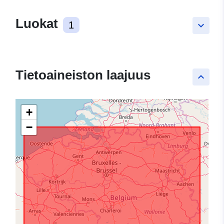
Luokat
1
keyboard_arrow_down
Tietoaineiston laajuus
keyboard_arrow_up
+
−