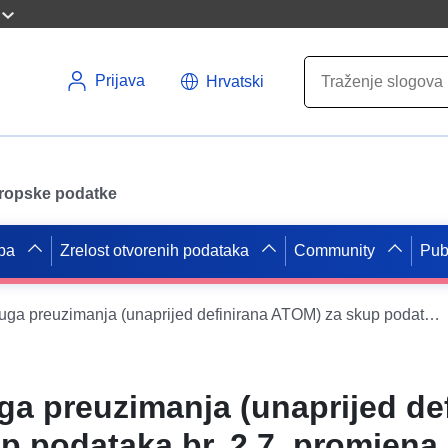
Prijava
Hrvatski
uropske podatke
pa
Zrelost otvorenih podataka
Community
Pub
INSPIRE Usluga preuzimanja (unaprijed definirana ATOM) za skup podataka br. 2 7. promjena
a preuzimanja (unaprijed de
p podataka br. 2 7. promjena