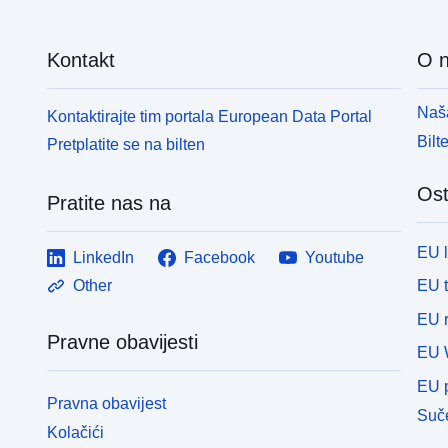
Kontakt
O 
Naša
Kontaktirajte tim portala European Data Portal
Bilt
Pretplatite se na bilten
Ost
Pratite nas na
EU 
LinkedIn
Facebook
Youtube
EU 
Other
EU r
Pravne obavijesti
EU 
EU p
Pravna obavijest
Suče
Kolačići