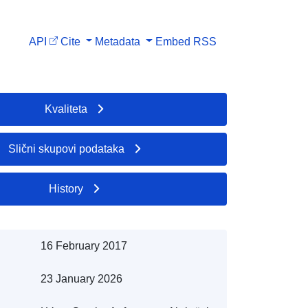
API
Cite
Metadata
Embed
RSS
Kvaliteta
Slični skupovi podataka
History
16 February 2017
23 January 2026