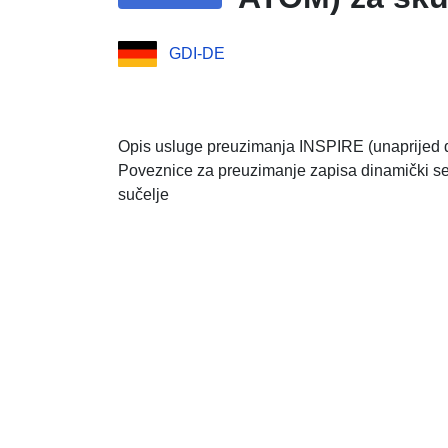
GDI-DE
Opis usluge preuzimanja INSPIRE (unaprijed de
Poveznice za preuzimanje zapisa dinamički s
sučelje