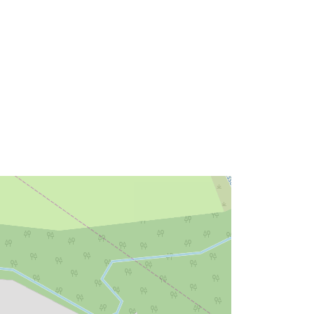
35231d-92b6-0002-ba5a-
e62fd4f50dc6