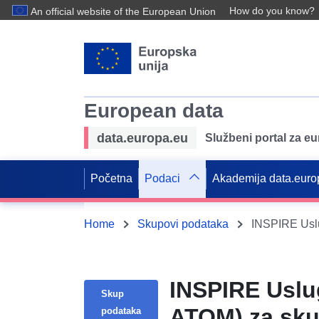
How do you know?
An official website of the European Union
European data
data.europa.eu
Službeni portal za e
Početna
Podaci
Akademija data.euro
Home
Skupovi podataka
INSPIRE Uslug
Skup
ATOM) za sku
podataka