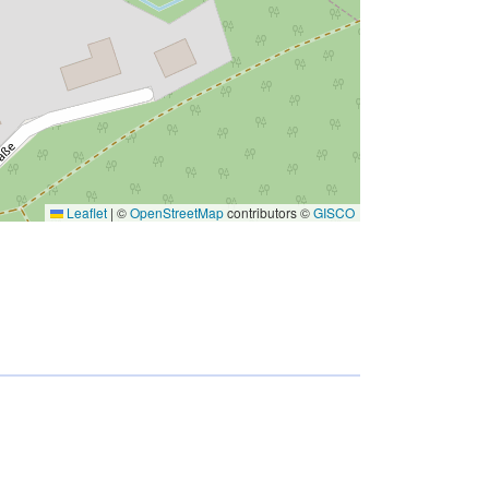
Leaflet
|
©
OpenStreetMap
contributors ©
GISCO