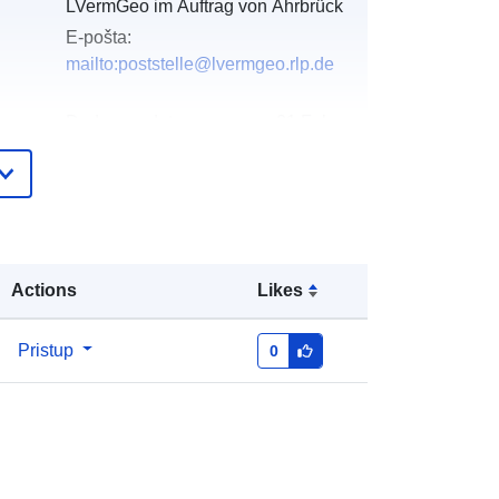
LVermGeo im Auftrag von Ahrbrück
E-pošta:
mailto:poststelle@lvermgeo.rlp.de
Dodano u data.europa.eu:
21 February
2026
Ažurirano na temelju podataka.europa.eu:
18 April 2026
Koordinate:
[ [ 6.99424, 50.4825 ], [
Actions
Likes
6.99514, 50.4825 ], [ 6.99514,
50.4819 ], [ 6.99424, 50.4819 ], [
6.99424, 50.4825 ] ]
Pristup
0
Tip:
Polygon
urs:
http://data.europa.eu/88u/dataset/27