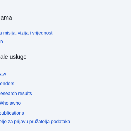
nama
 misija, vizija i vrijednosti
en
ale usluge
law
tenders
esearch results
Whoiswho
ublications
lje za prijavu pružatelja podataka