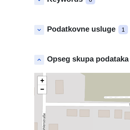
keyboard_arrow_down
Podatkovne usluge
keyboard_arrow_down
1
Opseg skupa podataka
keyboard_arrow_up
+
−