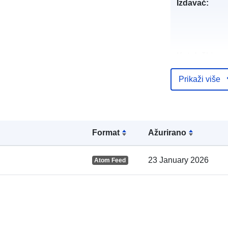
Izdavač:
Kataloški
registar:
Prikaži više
Prostorno:
Formаt
Ažurirano
23 January 2026
Atom Feed
Prostorni res
uriRef: