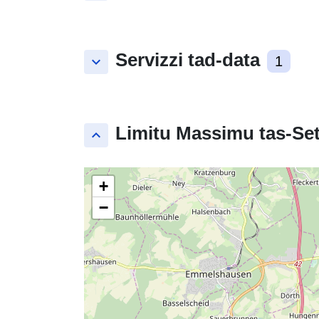
Servizzi tad-data
keyboard_arrow_down
1
Limitu Massimu tas-Set
keyboard_arrow_up
+
−