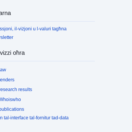
arna
ssjoni, il-viżjoni u l-valuri tagħna
letter
vizzi oħra
law
tenders
esearch results
Whoiswho
ublications
n tal-interface tal-fornitur tad-data