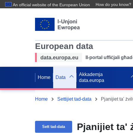
How do you know?
An official website of the European Union
European data
data.europa.eu
Il-portal uffiċjali għ
Akkademja
Home
Data
data.europa
Home
Settijiet tad-data
Pjanijiet ta' żv
Pjanijiet ta'
Sett tad-data