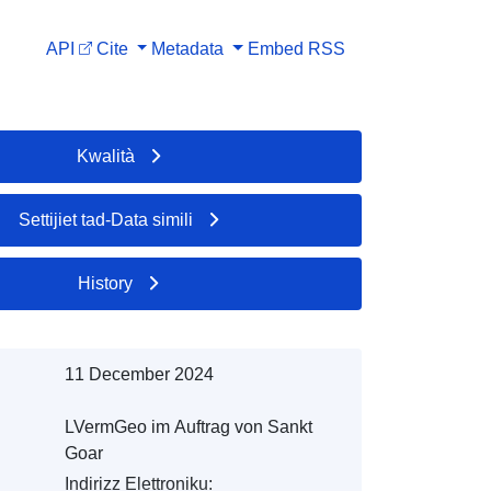
API
Cite
Metadata
Embed
RSS
Kwalità
Settijiet tad-Data simili
History
11 December 2024
LVermGeo im Auftrag von Sankt
Goar
Indirizz Elettroniku: