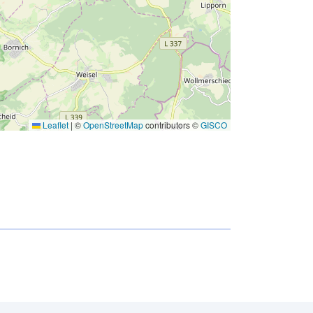
Leaflet
|
©
OpenStreetMap
contributors ©
GISCO