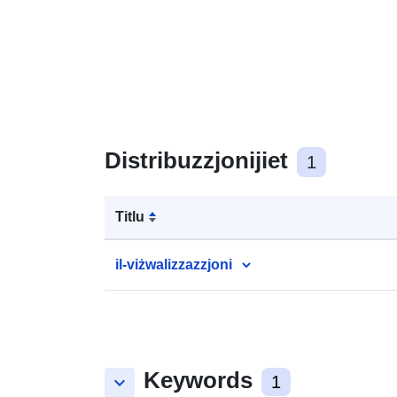
Distribuzzjonijiet
1
Titlu
il-viżwalizzazzjoni
Keywords
keyboard_arrow_down
1