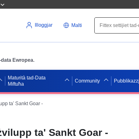
Illoggjar
Malti
ad-data Ewropea.
Maturità tad-Data
Community
Pubblikazzj
Miftuħa
ilupp ta' Sankt Goar -
 żvilupp ta' Sankt Goar -