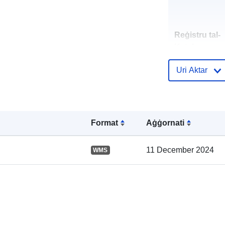
Reġistru tal-
Katalgu:
Uri Aktar
Spazjali:
Format
Aġġornati
11 December 2024
WMS
Riżors Spazja
uriRef: