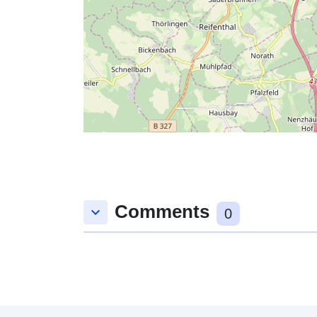
Comments
keyboard_arrow_down
0