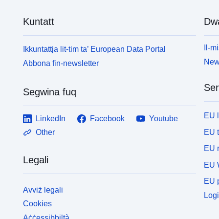
Kuntatt
Dw
Il-mi
Ikkuntattja lit-tim ta’ European Data Portal
News
Abbona fin-newsletter
Ser
Segwina fuq
EU 
LinkedIn
Facebook
Youtube
EU 
Other
EU r
Legali
EU 
EU p
Avviż legali
Logi
Cookies
Aċċessibbiltà