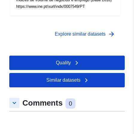
https://www.ine.pt/xurl/indx/0007549/PT
arrow_forward
Explore similar datasets
Quality
Similar datasets
Comments
keyboard_arrow_down
0