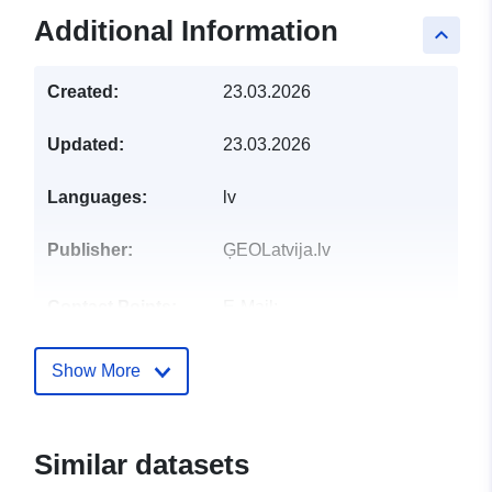
Additional Information
keyboard_arrow_up
Created:
23.03.2026
Updated:
23.03.2026
Languages:
lv
Publisher:
ĢEOLatvija.lv
Contact Points:
E-Mail:
mailto:pasts@vdaa.gov.lv
Show More
Catalogue
Added to data.europa.eu:
28
Record:
July 2026
Updated on data.europa.eu:
Similar datasets
29 July 2026