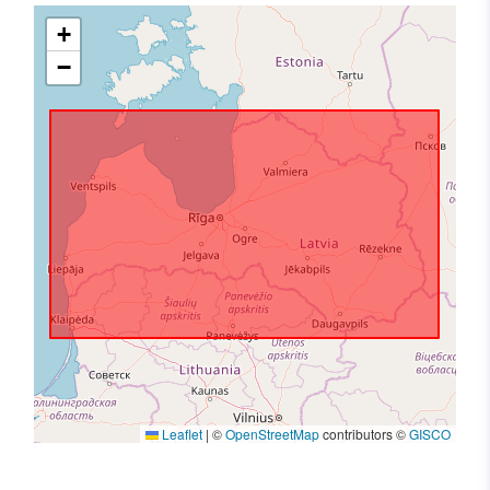
+
−
Leaflet
|
©
OpenStreetMap
contributors ©
GISCO