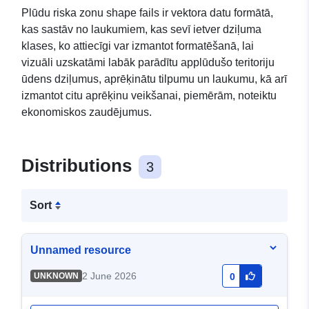
Plūdu riska zonu shape fails ir vektora datu formātā,
kas sastāv no laukumiem, kas sevī ietver dziļuma
klases, ko attiecīgi var izmantot formatēšanā, lai
vizuāli uzskatāmi labāk parādītu applūdušo teritoriju
ūdens dziļumus, aprēķinātu tilpumu un laukumu, kā arī
izmantot citu aprēķinu veikšanai, piemērām, noteiktu
ekonomiskos zaudējumus.
Distributions
3
Sort
Unnamed resource
2 June 2026
UNKNOWN
0