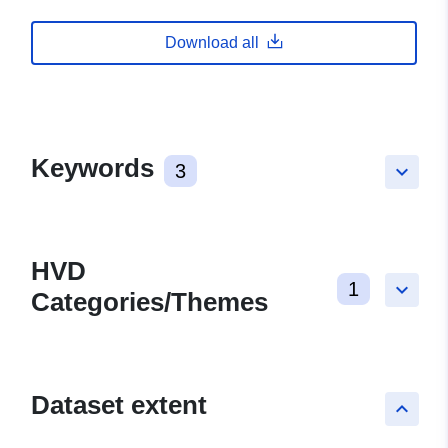
Download all
Keywords
3
keyboard_arrow_down
HVD
1
keyboard_arrow_down
Categories/Themes
Dataset extent
keyboard_arrow_up