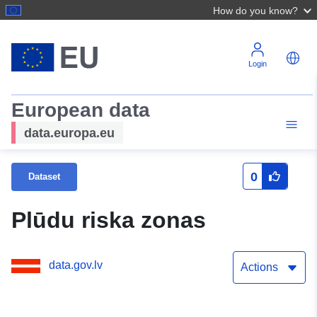
How do you know?
Login
European data
data.europa.eu
0
Dataset
Plūdu riska zonas
data.gov.lv
Actions