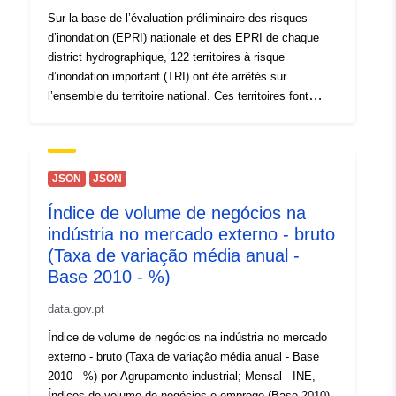
Sur la base de l’évaluation préliminaire des risques
d’inondation (EPRI) nationale et des EPRI de chaque
district hydrographique, 122 territoires à risque
d’inondation important (TRI) ont été arrêtés sur
l’ensemble du territoire national. Ces territoires font
l’objet d’un diagnostic approfondi du risque. Cette table
représente le TRI de Chauny.
JSON
JSON
Índice de volume de negócios na
indústria no mercado externo - bruto
(Taxa de variação média anual -
Base 2010 - %)
data.gov.pt
Índice de volume de negócios na indústria no mercado
externo - bruto (Taxa de variação média anual - Base
2010 - %) por Agrupamento industrial; Mensal - INE,
Índices de volume de negócios e emprego (Base 2010)