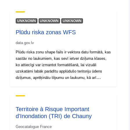
Spatial:
Coordinates:
[ [ 28.5, 55.6 ], [
20.7, 55.6 ], [ 20.7, 58.1 ], [
UNKNOWN
UNKNOWN
UNKNOWN
28.5, 58.1 ], [ 28.5, 55.6 ] ]
Plūdu riska zonas WFS
Type:
Polygon
data.gov.lv
Identifiers:
275377e8-e094-4330-a7e2-
Plūdu riska zonu shape fails ir vektora datu formātā, kas
a6d69ed10c38
sastāv no laukumiem, kas sevī ietver dziļuma klases,
ko attiecīgi var izmantot formatēšanā, lai vizuāli
uriRef:
http://data.europa.eu/88u/dataset
uzskatāmi labāk parādītu applūdušo teritoriju ūdens
e094-4330-a7e2-a6d69ed10c38
dziļumus, aprēķinātu tilpumu un laukumu, kā arī
izmantot citu aprēķinu veikšanai, piemērām, noteiktu
ekonomiskos zaudējumus. (https://geolatvija.lv/main?
geoProductId=171)
Territoire à Risque Important
d'Inondation (TRI) de Chauny
Geocatalogue France