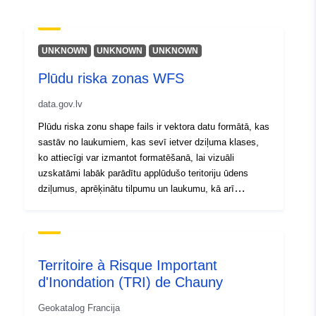
Prostorski:
Usklajuje:
[ [ 28.5, 55.6 ], [
20.7, 55.6 ], [ 20.7, 58.1 ], [
28.5, 58.1 ], [ 28.5, 55.6 ] ]
UNKNOWN
UNKNOWN
UNKNOWN
Tip:
Polygon
Plūdu riska zonas WFS
Identifikatorji:
275377e8-e094-4330-a7e2-
data.gov.lv
a6d69ed10c38
Plūdu riska zonu shape fails ir vektora datu formātā, kas
sastāv no laukumiem, kas sevī ietver dziļuma klases,
uriRef:
http://data.europa.eu/88u/dataset
ko attiecīgi var izmantot formatēšanā, lai vizuāli
e094-4330-a7e2-a6d69ed10c38
uzskatāmi labāk parādītu applūdušo teritoriju ūdens
dziļumus, aprēķinātu tilpumu un laukumu, kā arī
izmantot citu aprēķinu veikšanai, piemērām, noteiktu
ekonomiskos zaudējumus. (https://geolatvija.lv/main?
geoProductId=171)
Territoire à Risque Important
d'Inondation (TRI) de Chauny
Geokatalog Francija