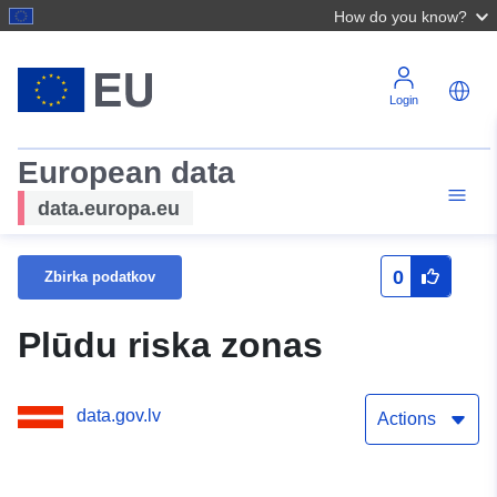
How do you know?
Login
European data
data.europa.eu
0
Zbirka podatkov
Plūdu riska zonas
data.gov.lv
Actions