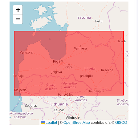
+
−
Leaflet
|
©
OpenStreetMap
contributors ©
GISCO