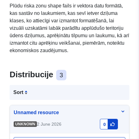
Plūdu riska zonu shape fails ir vektora datu formātā,
kas sastāv no laukumiem, kas sevī ietver dziļuma
klases, ko attiecīgi var izmantot formatēšanā, lai
vizuāli uzskatāmi labāk parādītu applūdušo teritoriju
ūdens dziļumus, aprēķinātu tilpumu un laukumu, kā arī
izmantot citu aprēķinu veikšanai, piemērām, noteiktu
ekonomiskos zaudējumus.
Distribucije
3
Sort
Unnamed resource
2 June 2026
UNKNOWN
0