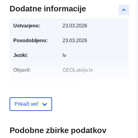
Dodatne informacije
keyboard_arrow_up
Ustvarjeno:
23.03.2026
Posodobljeno:
23.03.2026
Jeziki:
lv
Objavil:
ĢEOLatvija.lv
Kontaktne točke:
E-pošta:
mailto:pasts@vdaa.gov.lv
Prikaži več
Katalogski zapis:
Dodano v data.europa.eu:
28 July
Posodobljeno na spletišču Data.e
29 July 2026
Podobne zbirke podatkov