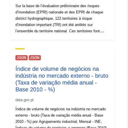
Sur la base de l’évaluation préliminaire des risques
d’inondation (EPRI) nationale et des EPRI de chaque
district hydrographique, 122 territoires à risque
d’inondation important (TRI) ont été arrêtés sur
l’ensemble du territoire national. Ces territoires font
l’objet d’un diagnostic approfondi du risque. Cette table
représente le TRI de Chauny.
JSON
JSON
Índice de volume de negócios na
indústria no mercado externo - bruto
(Taxa de variação média anual -
Base 2010 - %)
data.gov.pt
Índice de volume de negócios na indústria no mercado
externo - bruto (Taxa de variação média anual - Base
2010 - %) por Agrupamento industrial; Mensal - INE,
Índices de volume de negócios e emprego (Base 2010)