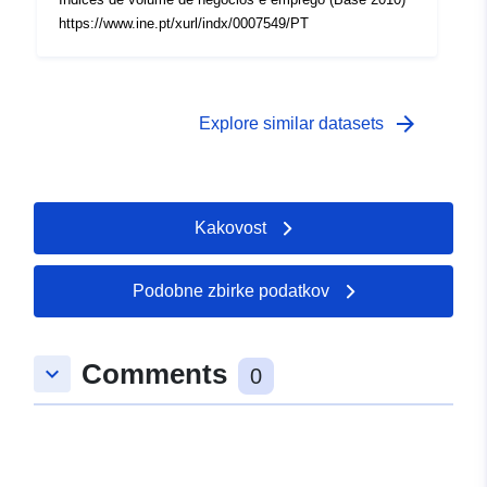
https://www.ine.pt/xurl/indx/0007549/PT
arrow_forward
Explore similar datasets
Kakovost
Podobne zbirke podatkov
Comments
keyboard_arrow_down
0