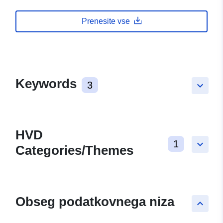
Prenesite vse
Keywords
3
keyboard_arrow_down
HVD
1
keyboard_arrow_down
Categories/Themes
Obseg podatkovnega niza
keyboard_arrow_up