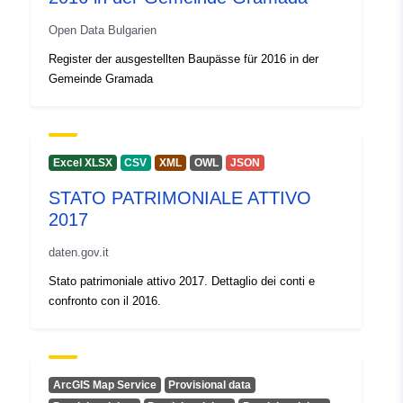
30 July 2026
Open Data Bulgarien
Register der ausgestellten Baupässe für 2016 in der
Identifikatoren:
2761
Gemeinde Gramada
uriRef:
http://data.europa.eu/88u/dataset/
Zugangsrechte:
public
Excel XLSX
CSV
XML
OWL
JSON
STATO PATRIMONIALE ATTIVO
Periodizität der
annual
2017
Abgrenzung:
daten.gov.it
Zeitliche
01 January 2013
Stato patrimoniale attivo 2017. Dettaglio dei conti e
Abdeckung:
 -
31 December 2014
confronto con il 2016.
ArcGIS Map Service
Provisional data