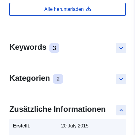
Alle herunterladen
Keywords
3
keyboard_arrow_down
Kategorien
2
keyboard_arrow_down
Zusätzliche Informationen
keyboard_arrow_up
Erstellt:
20 July 2015