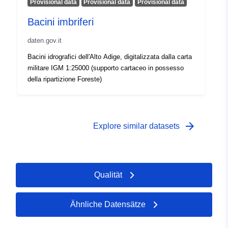
Provisional data
Provisional data
Provisional data
Bacini imbriferi
daten.gov.it
Bacini idrografici dell'Alto Adige, digitalizzata dalla carta
militare IGM 1:25000 (supporto cartaceo in possesso
della ripartizione Foreste)
arrow_forward
Explore similar datasets
Qualität
Ähnliche Datensätze