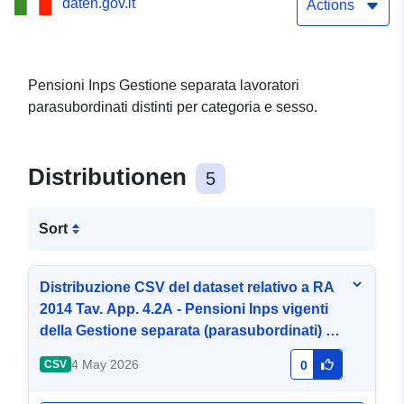
daten.gov.it
2014 per categoria e sesso
Actions
Pensioni Inps Gestione separata lavoratori
parasubordinati distinti per categoria e sesso.
Distributionen
5
Sort
Distribuzione CSV del dataset relativo a RA
2014 Tav. App. 4.2A - Pensioni Inps vigenti
della Gestione separata (parasubordinati) al
31-12-2014 per categoria e sesso
4 May 2026
CSV
0