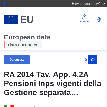
How do you know?
Anmelden
European data
data.europa.eu
0
Datensatz
RA 2014 Tav. App. 4.2A -
Pensioni Inps vigenti della
Gestione separata
(parasubordinati) al 31-12-