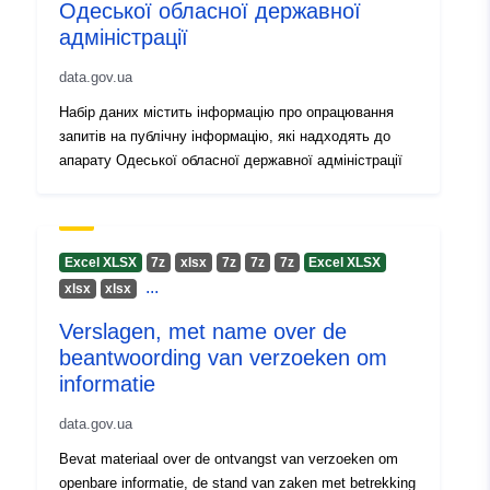
Одеської обласної державної
адміністрації
uriRef:
http://data.europa.eu/88u/dataset
d962-4822-9d54-efef9fdb196b
data.gov.ua
Набір даних містить інформацію про опрацювання
Versie-informatie:
1.0
запитів на публічну інформацію, які надходять до
апарату Одеської обласної державної адміністрації
Excel XLSX
7z
хlsx
7z
7z
7z
Excel XLSX
...
хlsx
хlsx
Verslagen, met name over de
beantwoording van verzoeken om
informatie
data.gov.ua
Bevat materiaal over de ontvangst van verzoeken om
openbare informatie, de stand van zaken met betrekking