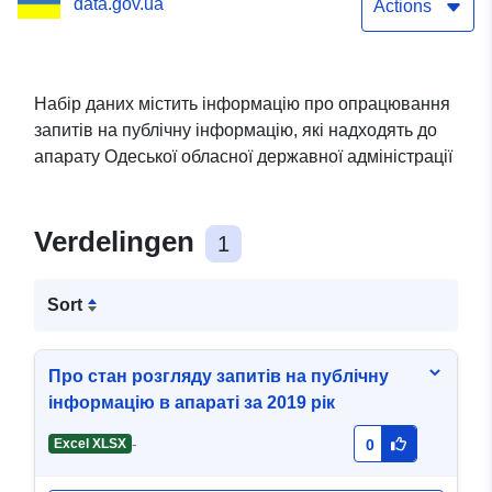
data.gov.ua
Actions
Набір даних містить інформацію про опрацювання
запитів на публічну інформацію, які надходять до
апарату Одеської обласної державної адміністрації
Verdelingen
1
Sort
Про стан розгляду запитів на публічну
інформацію в апараті за 2019 рік
-
Excel XLSX
0