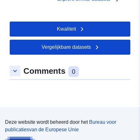
Kwaliteit
Vergelijkbare datasets
Comments
keyboard_arrow_down
0
Deze website wordt beheerd door het
Bureau voor
publicatiesvan de Europese Unie