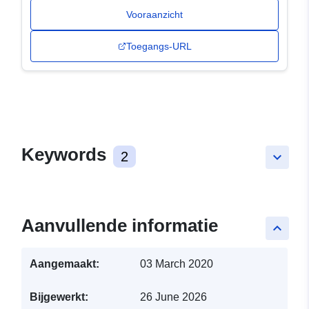
Vooraanzicht
Toegangs-URL
Keywords
2
keyboard_arrow_down
Aanvullende informatie
keyboard_arrow_up
Aangemaakt:
03 March 2020
Bijgewerkt:
26 June 2026