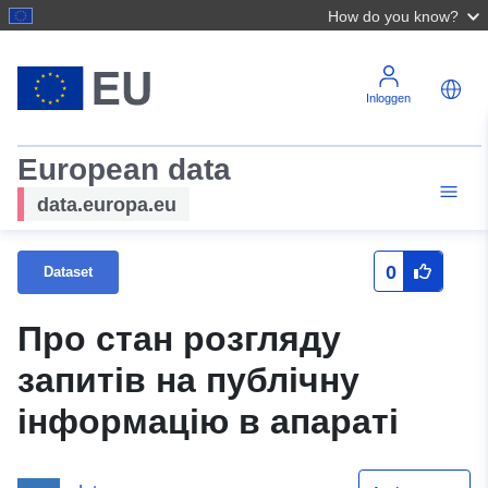
How do you know?
Inloggen
European data
data.europa.eu
0
Dataset
Про стан розгляду
запитів на публічну
інформацію в апараті