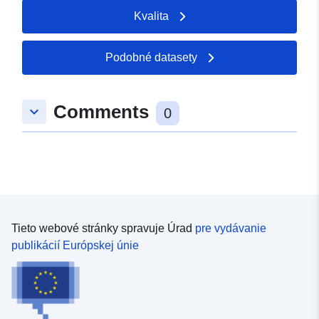
Kvalita
Podobné datasety
Comments
keyboard_arrow_down
0
Tieto webové stránky spravuje Úrad
pre vydávanie
publikácií Európskej únie