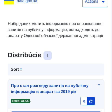
data.gov.ua
Actions
Набір даних містить інформацію про опрацювання
запитів на публічну інформацію, які надходять до
апарату Одеської обласної державної адміністрації
Distribúcie
1
Sort
Про стан розгляду запитів на публічну
інформацію в апараті за 2019 рік
-
Excel XLSX
0