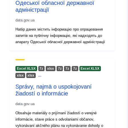
Одеської обласної державної
uriRef:
http://data.europa.eu/88u/dataset
адміністрації
d962-4822-9d54-efef9fdb196b
data.gov.ua
Informácie o
1.0
Набір даних містить інформацію про опрацювання
verzii:
запитів на публічну інформацію, які надходять до
апарату Одеської обласної державної адміністрації
Excel XLSX
7z
хlsx
7z
7z
7z
Excel XLSX
...
хlsx
хlsx
Správy, najmä o uspokojovaní
žiadostí o informácie
data.gov.ua
Obsahuje materiály o prijímaní žiadostí o verejné
informácie, stave práce s odvolaniami občanov,
vykonávaní akčného plánu na vykonávanie dohody o