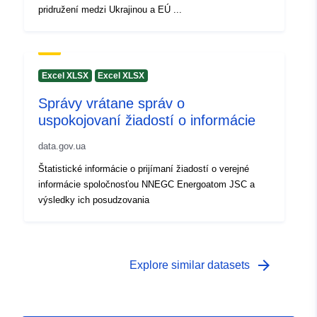
pridružení medzi Ukrajinou a EÚ ...
Excel XLSX
Excel XLSX
Správy vrátane správ o
uspokojovaní žiadostí o informácie
data.gov.ua
Štatistické informácie o prijímaní žiadostí o verejné
informácie spoločnosťou NNEGC Energoatom JSC a
výsledky ich posudzovania
arrow_forward
Explore similar datasets