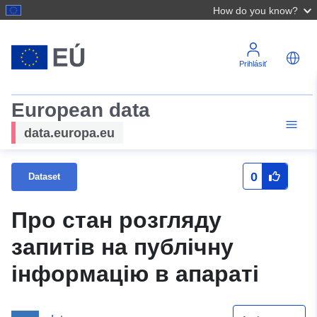
How do you know?
Prihlásiť
European data
data.europa.eu
0
Dataset
Про стан розгляду
запитів на публічну
інформацію в апараті