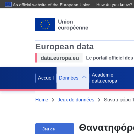
How do you know?
An official website of the European Union
European data
data.europa.eu
Le portail officiel 
Académie
Accueil
Données
data.europa
Home
Jeux de données
Θανατηφόρα Τ
Θανατηφόρα
Jeu de