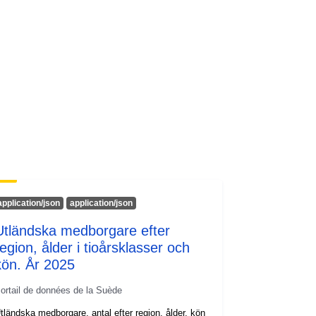
application/json
application/json
Utländska medborgare efter
region, ålder i tioårsklasser och
kön. År 2025
ortail de données de la Suède
tländska medborgare, antal efter region, ålder, kön