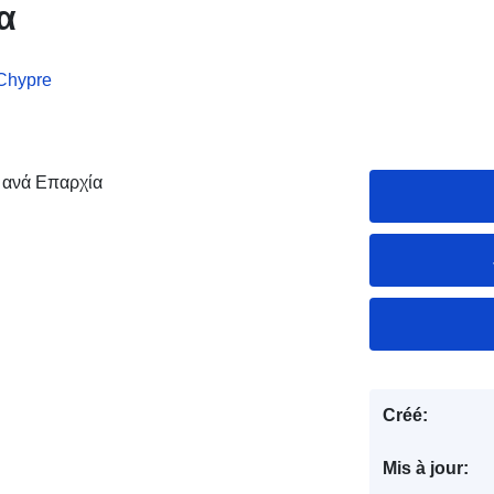
α
 Chypre
 ανά Επαρχία
Créé:
Mis à jour: