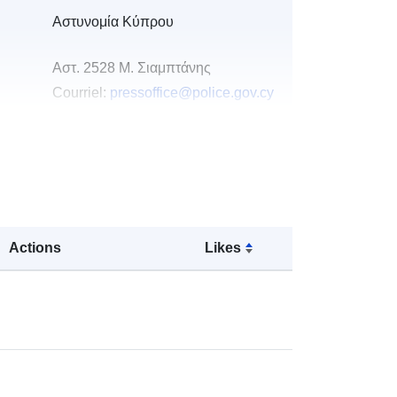
Αστυνομία Κύπρου
Αστ. 2528 Μ. Σιαμπτάνης
Courriel:
pressoffice@police.gov.cy
u du
Ajoutée à data.europa.eu:
06 May
2026
Mise à jour sur data.europa.eu:
01
August 2026
Actions
Likes
s:
282b3c74-500f-4ad2-8f43-
40bc59cb2bb5
http://data.europa.eu/88u/dataset/28
2b3c74-500f-4ad2-8f43-
40bc59cb2bb5