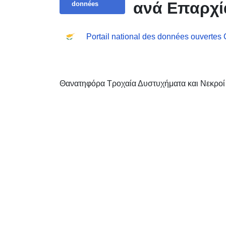
ανά Επαρχί
données
Portail national des données ouvertes
Θανατηφόρα Τροχαία Δυστυχήματα και Νεκροί