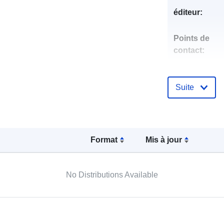
éditeur:
Points de
contact:
Compte rend
Suite
catalogue:
Format
Mis à jour
Identificateur
No Distributions Available
uriRef: