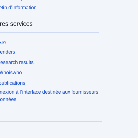
etin d’information
res services
law
tenders
esearch results
Whoiswho
ublications
exion à l’interface destinée aux fournisseurs
données