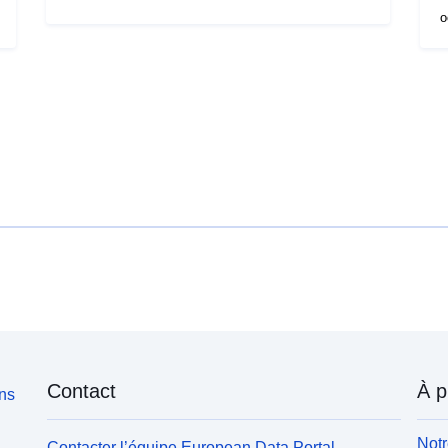
o
Contact
À p
ons
Notr
Contacter l’équipe European Data Portal