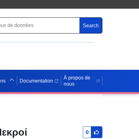
Search
À propos de
ons
Documentation
nous
Νεκροί
0