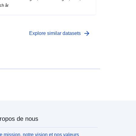
ch år
arrow_forward
Explore similar datasets
ropos de nous
e mission, notre vision et nos valeurs