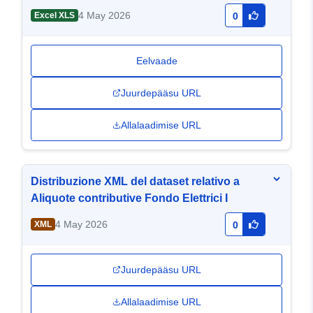
4 May 2026
Excel XLS
0
Eelvaade
Juurdepääsu URL
Allalaadimise URL
Distribuzione XML del dataset relativo a
Aliquote contributive Fondo Elettrici I
4 May 2026
XML
0
Juurdepääsu URL
Allalaadimise URL