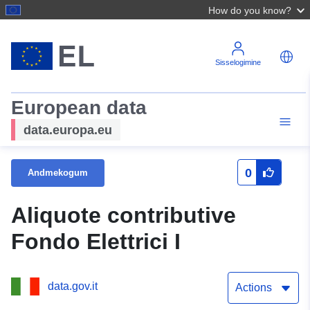
How do you know?
Sisselogimine
European data
data.europa.eu
0
Andmekogum
Aliquote contributive
Fondo Elettrici I
data.gov.it
Actions