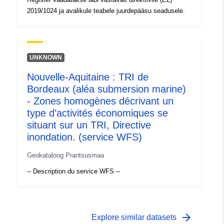
2019/1024 ja avalikule teabele juurdepääsu seadusele.
UNKNOWN
Nouvelle-Aquitaine : TRI de
Bordeaux (aléa submersion marine)
- Zones homogènes décrivant un
type d’activités économiques se
situant sur un TRI, Directive
inondation. (service WFS)
Geokataloog Prantsusmaa
-- Description du service WFS --
arrow_forward
Explore similar datasets