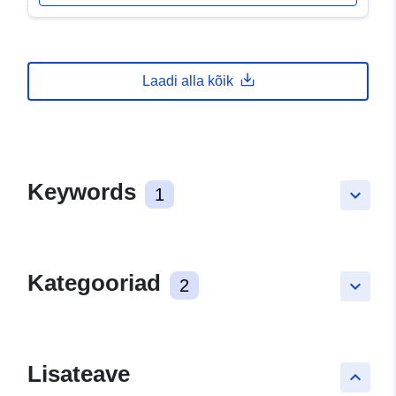
Laadi alla kõik
Keywords
1
keyboard_arrow_down
Kategooriad
2
keyboard_arrow_down
Lisateave
keyboard_arrow_up