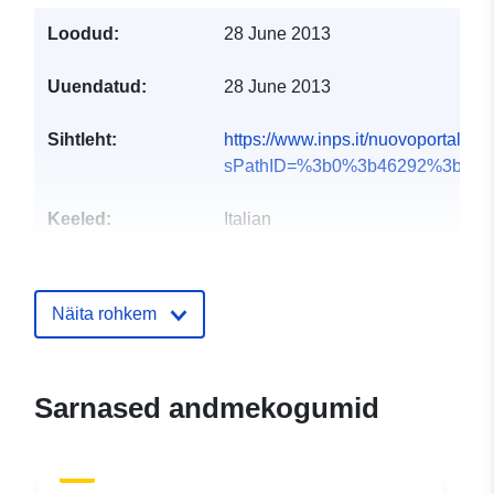
Loodud:
28 June 2013
Uuendatud:
28 June 2013
Sihtleht:
https://www.inps.it/nuovoportalein
sPathID=%3b0%3b46292%3b&l...
Keeled:
Italian
Väljaandja:
Istituto Nazionale di
Previdenza Sociale
Näita rohkem
Kontaktpunktid:
inps
E-Mail:
Sarnased andmekogumid
mailto:ufficiosegreteria.direttoreg
URL:
http://www.inps.it