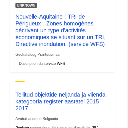
Kataloogi kirje:
Lisatud andmetele.europa.eu:
30 J
UNKNOWN
2026
Nouvelle-Aquitaine : TRI de
Ajakohastatud veebisaidil Data.eu
Périgueux - Zones homogènes
30 July 2026
décrivant un type d’activités
économiques se situant sur un TRI,
Identifikaatorid:
285
Directive inondation. (service WFS)
uriRef:
http://data.europa.eu/88u/dataset/
Geokataloog Prantsusmaa
-- Description du service WFS --
Juurdepääsuõigu
public
sed:
Tekkepõhine
annual
perioodilisus:
Tellitud objektide neljanda ja viienda
kategooria register aastatel 2015–
Ajaline katvus:
01 January 2013
2017
 -
31 December 2014
Avatud andmed Bulgaaria
Register vaadatakse läbi vastavalt direktiivile (EL)