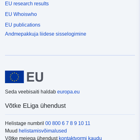
EU research results
EU Whoiswho
EU publications
Andmepakkuja liidese sisselogimine
Seda veebisaiti haldab
europa.eu
Võtke ELiga ühendust
Helistage numbril
00 800 6 7 8 9 10 11
Muud
helistamisvõimalused
Võtke meiega ühendust
kontaktvormi kaudu