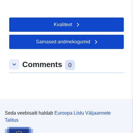
Kvaliteet
Sarnased andmekogumid
Comments
keyboard_arrow_down
0
Seda veebisaiti haldab
Euroopa Liidu Väljaannete
Talitus