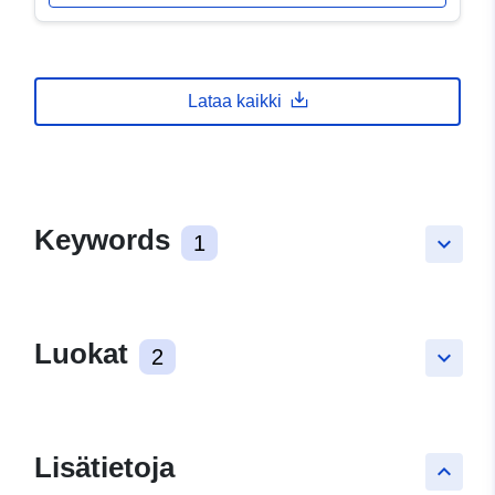
Lataa kaikki
Keywords
1
keyboard_arrow_down
Luokat
2
keyboard_arrow_down
Lisätietoja
keyboard_arrow_up