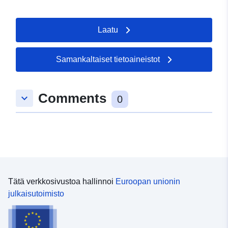
Laatu
Samankaltaiset tietoaineistot
Comments
keyboard_arrow_down
0
Tätä verkkosivustoa hallinnoi
Euroopan unionin
julkaisutoimisto