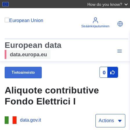
How do you know?
Sisäänkirjautuminen
European data
data.europa.eu
0
Tietoaineisto
Aliquote contributive
Fondo Elettrici I
data.gov.it
Actions