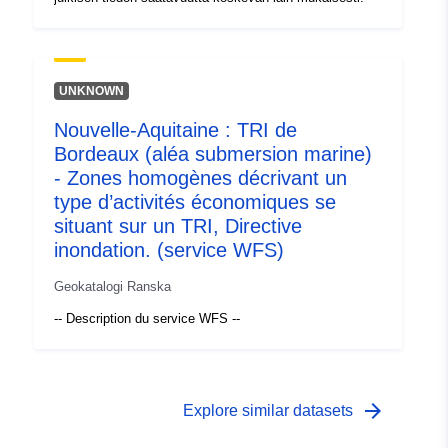
UNKNOWN
Nouvelle-Aquitaine : TRI de
Bordeaux (aléa submersion marine)
- Zones homogènes décrivant un
type d’activités économiques se
situant sur un TRI, Directive
inondation. (service WFS)
Geokatalogi Ranska
-- Description du service WFS --
arrow_forward
Explore similar datasets