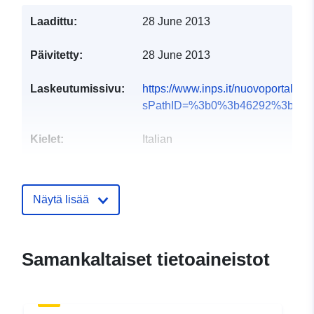
Laadittu:
28 June 2013
Päivitetty:
28 June 2013
Laskeutumissivu:
https://www.inps.it/nuovoportalein
sPathID=%3b0%3b46292%3b&l...
Kielet:
Italian
Julkaisija:
Istituto Nazionale di
Previdenza Sociale
Näytä lisää
Yhteyspisteet:
inps
S-posti:
Samankaltaiset tietoaineistot
mailto:ufficiosegreteria.direttoreg
URL-osoite:
http://www.inps.it