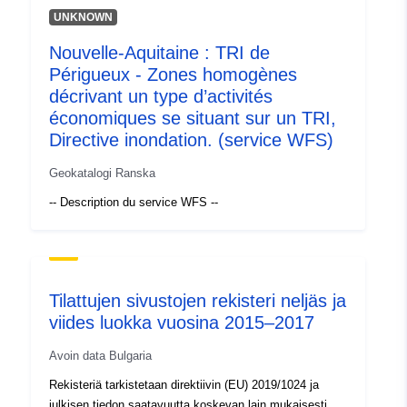
Luetteloluetteloa
Lisätty dataan.europa.eu:
30
UNKNOWN
koskeva rekisteri:
July 2026
Nouvelle-Aquitaine : TRI de
Päivitetty data.europa.eu:
30
Périgueux - Zones homogènes
July 2026
décrivant un type d’activités
économiques se situant sur un TRI,
Tunnisteet:
285
Directive inondation. (service WFS)
uriRef:
http://data.europa.eu/88u/dataset/
Geokatalogi Ranska
-- Description du service WFS --
Käyttöoikeudet:
public
Kertymän
annual
jaksottaisuus:
Tilattujen sivustojen rekisteri neljäs ja
viides luokka vuosina 2015–2017
Ajallinen
01 January 2013
kattavuus:
 -
31 December 2014
Avoin data Bulgaria
Rekisteriä tarkistetaan direktiivin (EU) 2019/1024 ja
julkisen tiedon saatavuutta koskevan lain mukaisesti.