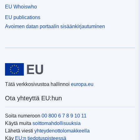
EU Whoiswho
EU publications
Avoimen datan portaalin sisäänkirjautuminen
Tätä verkkosivustoa hallinnoi
europa.eu
Ota yhteyttä EU:hun
Soita numeroon
00 800 6 7 8 9 10 11
Käytä muita
soittomahdollisuuksia
Lähetä viesti
yhteydenottolomakkeella
Käy
EU:n tiedotuspisteessä