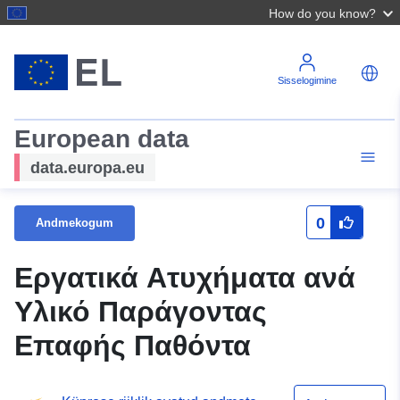
How do you know?
Sisselogimine
European data
data.europa.eu
0
Andmekogum
Εργατικά Ατυχήματα ανά
Υλικό Παράγοντας
Επαφής Παθόντα