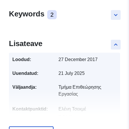
Keywords
2
keyboard_arrow_down
Lisateave
keyboard_arrow_up
Loodud:
27 December 2017
Uuendatud:
21 July 2025
Väljaandja:
Τμήμα Επιθεώρησης
Εργασίας
Kontaktpunktid:
Ελένη Τσεκμέ
E-Mail:
etsekme@dli.mlsi.gov.cy