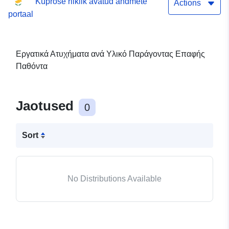
Küprose riiklik avatud andmete
Actions
portaal
Εργατικά Ατυχήματα ανά Υλικό Παράγοντας Επαφής
Παθόντα
Jaotused
0
Sort
No Distributions Available