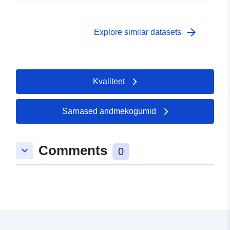
arrow_forward
Explore similar datasets
Kvaliteet
Sarnased andmekogumid
Comments
keyboard_arrow_down
0