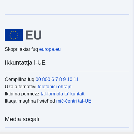
Skopri aktar fuq
europa.eu
Ikkuntattja l-UE
Ċemplilna fuq
00 800 6 7 8 9 10 11
Uża alternattivi
telefoniċi oħrajn
Iktbilna permezz
tal-formola ta’ kuntatt
Iltaqa’ magħna f’wieħed
miċ-ċentri tal-UE
Media soċjali