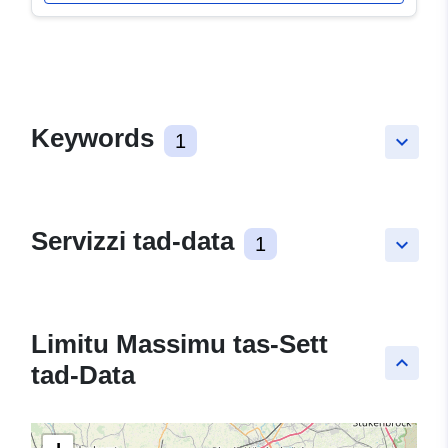
Keywords
1
keyboard_arrow_down
Servizzi tad-data
1
keyboard_arrow_down
Limitu Massimu tas-Sett
keyboard_arrow_up
tad-Data