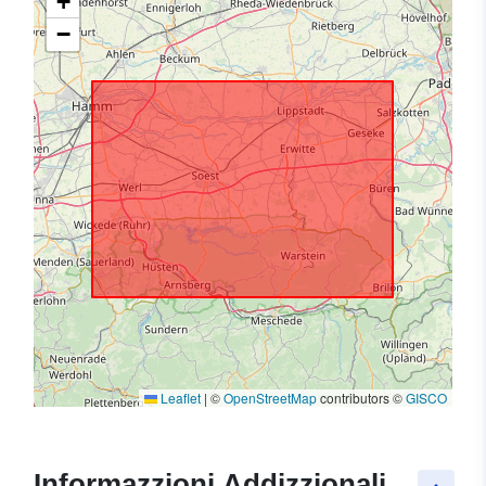
+
−
Leaflet
|
©
OpenStreetMap
contributors ©
GISCO
Informazzjoni Addizzjonali