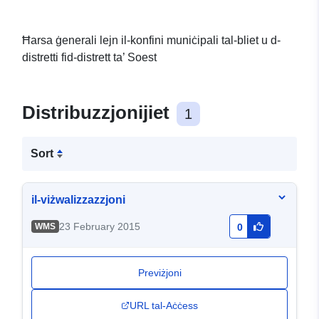
Ħarsa ġenerali lejn il-konfini muniċipali tal-bliet u d-
distretti fid-distrett ta’ Soest
Distribuzzjonijiet
1
Sort
il-viżwalizzazzjoni
23 February 2015
WMS
0
Previżjoni
URL tal-Aċċess