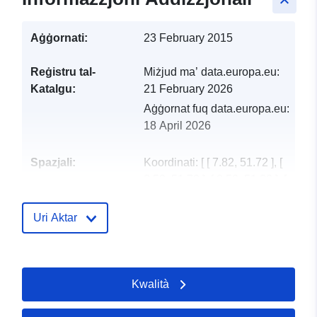
keyboard_arrow_up
Aġġornati:
23 February 2015
Reġistru tal-
Miżjud ma’ data.europa.eu:
Katalgu:
21 February 2026
Aġġornat fuq data.europa.eu:
18 April 2026
Spazjali:
Koordinati:
[ [ 7.82, 51.72 ], [
8.58, 51.72 ], [ 8.58, 51.38 ], [
7.82, 51.38 ], [ 7.82, 51.72 ] ]
Tip:
Polygon
Uri Aktar
Riżors Spazjali:
Kwalità
Provenjenza:
Namen von Gebieten,
Regionen, Orten,