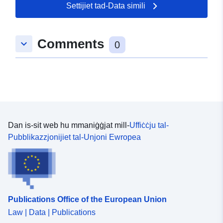
Großstädten, Vororten,
Settijiet tad-Data simili
Städten oder Si...
Comments
Identifikaturi:
denw/Basiskarte_Uebersicht
keyboard_arrow_down
0
uriRef:
http://data.europa.eu/88u/dataset
cc32-4770-a076-f7301fe2dcfd
Dan is-sit web hu mmaniġġjat mill-
Uffiċċju tal-
Pubblikazzjonijiet tal-Unjoni Ewropea
Publications Office of the European Union
Law | Data | Publications