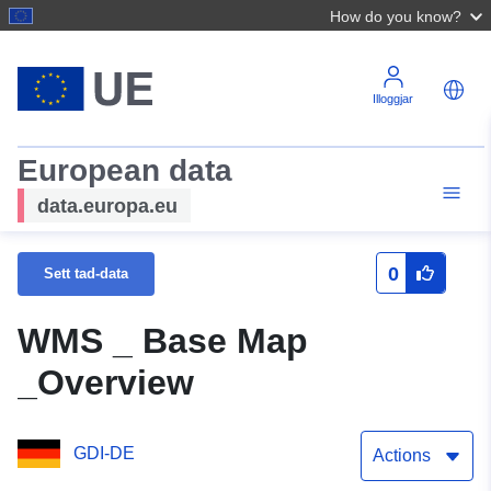
How do you know?
Illoggjar
European data
data.europa.eu
0
Sett tad-data
WMS _ Base Map
_Overview
GDI-DE
Actions