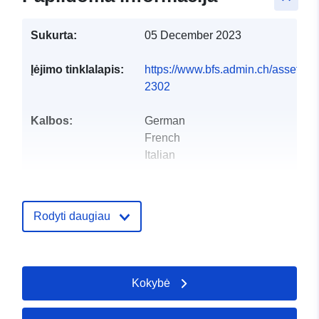
Sukurta:
05 December 2023
Įėjimo tinklalapis:
https://www.bfs.admin.ch/asset/de
2302
Kalbos:
German
French
Italian
Leidėjas:
Office fédéral de la
statistique
Rodyti daugiau
Kontaktinis
info@bfs.admin.ch
punktas:
El. paštas:
mailto:auskunftsdienst@bfs.admin
Kokybė
Katalogo įrašas:
Pridėta prie duomenų.europa.eu:
2