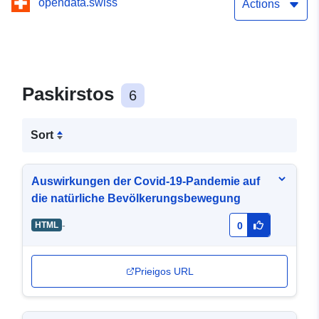
opendata.swiss
Actions
Paskirstos
6
Sort
Auswirkungen der Covid-19-Pandemie auf
die natürliche Bevölkerungsbewegung
-
HTML
0
Prieigos URL