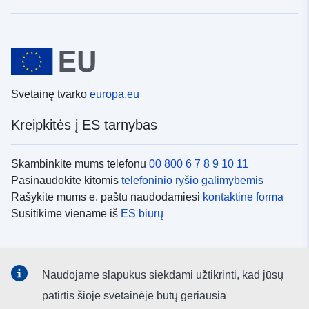
Svetainę tvarko
europa.eu
Kreipkitės į ES tarnybas
Skambinkite mums telefonu
00 800 6 7 8 9 10 11
Pasinaudokite kitomis
telefoninio ryšio galimybėmis
Rašykite mums e. paštu naudodamiesi
kontaktine forma
Susitikime viename iš
ES biurų
Socialiniai tinklai
Naudojame slapukus siekdami užtikrinti, kad jūsų
ES
socialinių tinklų kanalai
patirtis šioje svetainėje būtų geriausia