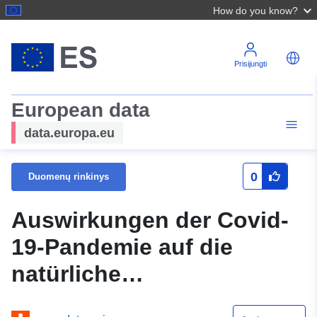
How do you know?
Prisijungti
European data
data.europa.eu
0
Duomenų rinkinys
Auswirkungen der Covid-
19-Pandemie auf die
natürliche
Bevölkerungsbewegung