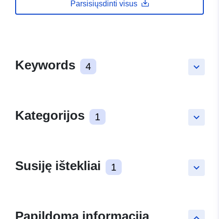
Parsisiųsdinti visus
Keywords
4
keyboard_arrow_down
Kategorijos
1
keyboard_arrow_down
Susiję ištekliai
1
keyboard_arrow_down
Papildoma informacija
keyboard_arrow_up