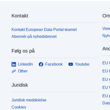
Kontakt
Om
Vore
Kontakt European Data Portal-teamet
Nyh
Abonnér på nyhedsbrevet
And
Følg os på
EU 
LinkedIn
Facebook
Youtube
EU 
Other
EU r
Juridisk
EU 
EU p
Juridisk meddelelse
Data
Cookies