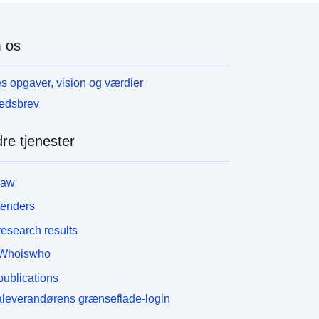
 os
s opgaver, vision og værdier
edsbrev
re tjenester
law
tenders
esearch results
Whoiswho
ublications
leverandørens grænseflade-login