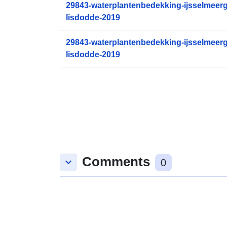
29843-waterplantenbedekking-ijsselmeerg
lisdodde-2019
29843-waterplantenbedekking-ijsselmeerg
lisdodde-2019
Comments
keyboard_arrow_down
0