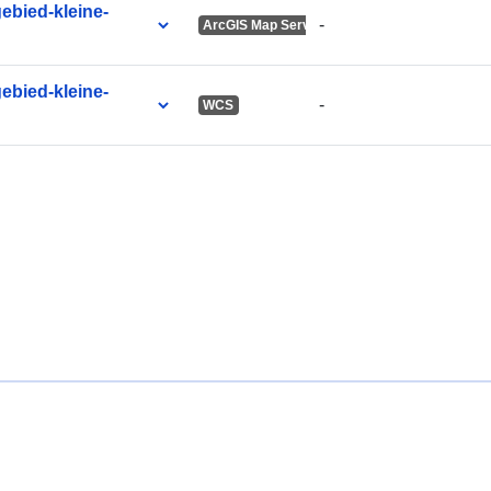
ebied-kleine-
-
ArcGIS Map Service
ebied-kleine-
-
WCS