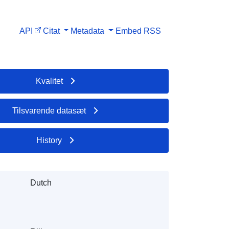
API
Citat
Metadata
Embed
RSS
Kvalitet
Tilsvarende datasæt
History
Dutch