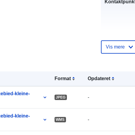
Kontaktpunkt
Vis mere
Fortegnelse 
kataloger:
Format
Opdateret
uriRef:
ebied-kleine-
-
JPEG
ebied-kleine-
-
WMS