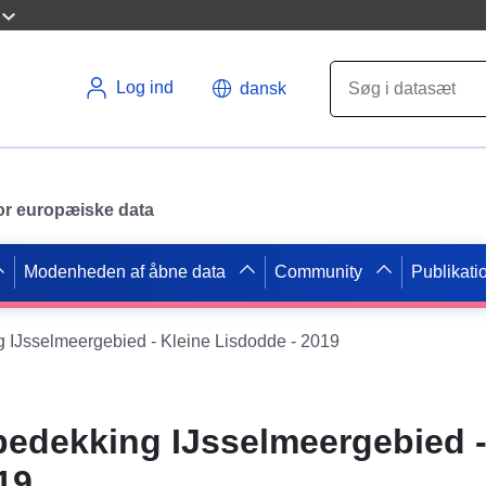
Log ind
dansk
 for europæiske data
Modenheden af åbne data
Community
Publikati
 IJsselmeergebied - Kleine Lisdodde - 2019
edekking IJsselmeergebied -
19