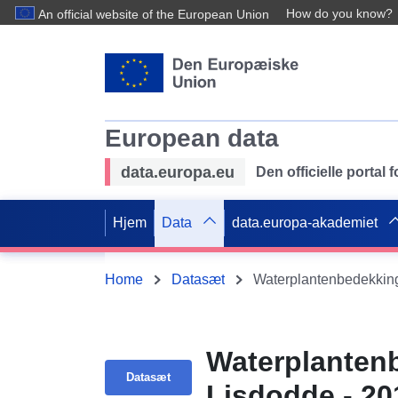
How do you know?
An official website of the European Union
European data
data.europa.eu
Den officielle portal
Hjem
Data
data.europa-akademiet
Home
Datasæt
Waterplantenbedekking
Waterplantenb
Datasæt
Lisdodde - 20