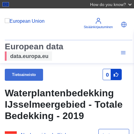
How do you know?
Sisäänkirjautuminen
European data
data.europa.eu
0
Tietoaineisto
Waterplantenbedekking
IJsselmeergebied - Totale
Bedekking - 2019