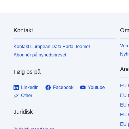
Kontakt
Om
Vore
Kontakt European Data Portal-teamet
Nyh
Abonnér på nyhedsbrevet
And
Følg os på
EU 
LinkedIn
Facebook
Youtube
EU 
Other
EU r
Juridisk
EU 
EU p