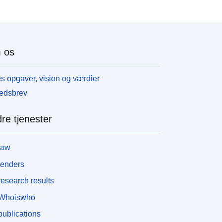
 os
s opgaver, vision og værdier
edsbrev
re tjenester
law
tenders
esearch results
Whoiswho
ublications