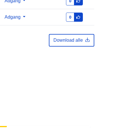
Adgang
0
10 April 2026
Adgang
0
Download alle