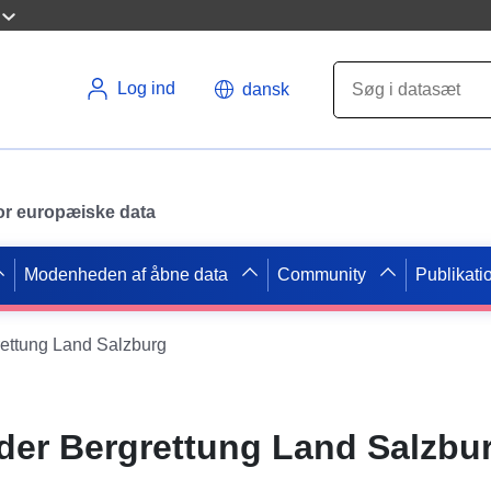
Log ind
dansk
 for europæiske data
Modenheden af åbne data
Community
Publikati
rettung Land Salzburg
 der Bergrettung Land Salzbu