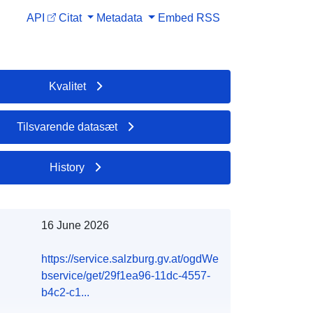
API
Citat
Metadata
Embed
RSS
Kvalitet
Tilsvarende datasæt
History
16 June 2026
https://service.salzburg.gv.at/ogdWe
bservice/get/29f1ea96-11dc-4557-
b4c2-c1...