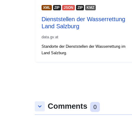
XML
ZIP
JSON
ZIP
KMZ
Dienststellen der Wasserrettung
Land Salzburg
data.gv.at
Standorte der Dienststellen der Wasserrettung im
Land Salzburg.
Comments
keyboard_arrow_down
0