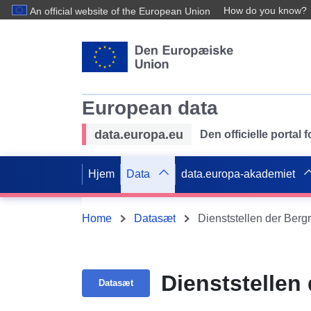
How do you know?
An official website of the European Union
European data
data.europa.eu
Den officielle portal
Hjem
Data
data.europa-akademiet
Home
Datasæt
Dienststellen der Berg
Dienststellen
Datasæt