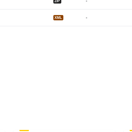
-
ZIP
Tidsmæssig
dækning:
-
XML