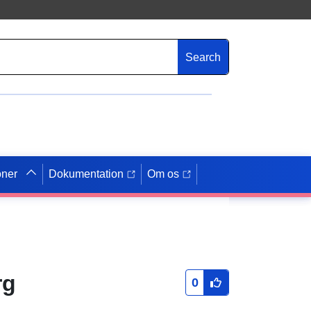
Search
oner
Dokumentation
Om os
rg
0