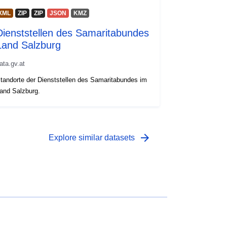
XML
ZIP
ZIP
JSON
KMZ
Dienststellen des Samaritabundes
Land Salzburg
ata.gv.at
tandorte der Dienststellen des Samaritabundes im
and Salzburg.
arrow_forward
Explore similar datasets