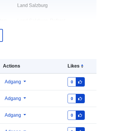
Land Salzburg
er:
Land Salzburg, Referat
Geodateninfrastruktur
E-mail:
mailto:data@salzburg.gv.at
over
Tilføjet til data.europa.eu:
28 July
2026
Actions
Likes
Opdateret på data.europa.eu:
29
July 2026
Adgang
0
r:
29f1ea96-11dc-4557-b4c2-
c1c519fcb553
Adgang
0
http://data.europa.eu/88u/dataset/29f
Adgang
0
1ea96-11dc-4557-b4c2-
c1c519fcb553