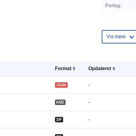
Forlag:
Kontaktpunkt
Vis mere
Fortegnelse 
kataloger:
Format
Opdateret
-
JSON
Identifikatore
-
KMZ
uriRef:
-
ZIP