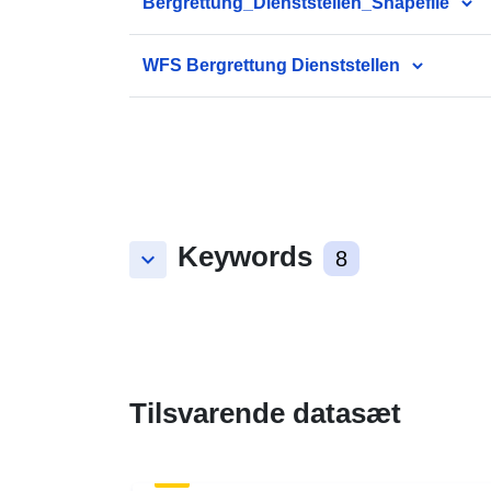
Bergrettung_Dienststellen_Shapefile
WFS Bergrettung Dienststellen
Keywords
keyboard_arrow_down
8
Tilsvarende datasæt