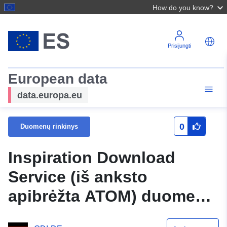
How do you know?
Prisijungti
European data
data.europa.eu
0
Duomenų rinkinys
Inspiration Download
Service (iš anksto
apibrėžta ATOM) duomenų
rinkiniui Roko tipas