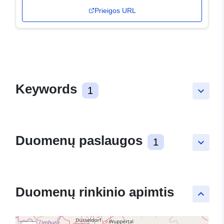
Prieigos URL
Keywords
1
keyboard_arrow_down
Duomenų paslaugos
1
keyboard_arrow_down
Duomenų rinkinio apimtis
keyboard_arrow_up