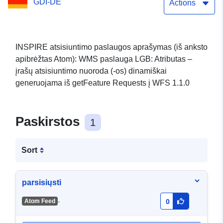
GDI-DE
viršutiniam
Actions
vandeningajam sluoksniui
HÜK 200
INSPIRE atsisiuntimo paslaugos aprašymas (iš anksto
apibrėžtas Atom): WMS paslauga LGB: Atributas –
įrašų atsisiuntimo nuoroda (-os) dinamiškai
generuojama iš getFeature Requests į WFS 1.1.0
Paskirstos
1
Sort
parsisiųsti
-
Atom Feed
0