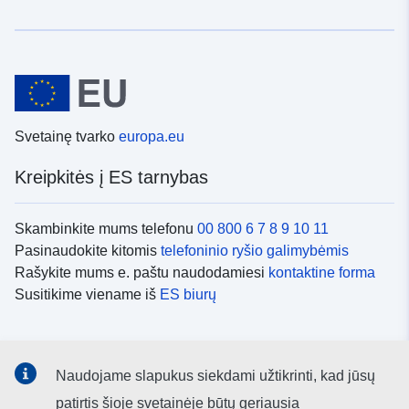
Svetainę tvarko
europa.eu
Kreipkitės į ES tarnybas
Skambinkite mums telefonu
00 800 6 7 8 9 10 11
Pasinaudokite kitomis
telefoninio ryšio galimybėmis
Rašykite mums e. paštu naudodamiesi
kontaktine forma
Susitikime viename iš
ES biurų
Socialiniai tinklai
Naudojame slapukus siekdami užtikrinti, kad jūsų
ES
socialinių tinklų kanalai
patirtis šioje svetainėje būtų geriausia