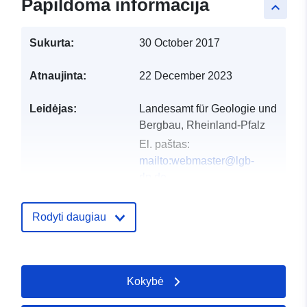
Papildoma informacija
keyboard_arrow_up
Sukurta:
30 October 2017
Atnaujinta:
22 December 2023
Leidėjas:
Landesamt für Geologie und
Bergbau, Rheinland-Pfalz
El. paštas:
mailto:webmaster@lgb-
rlp.de
Katalogo įrašas:
Pridėta prie duomenų.europa.eu:
2
Rodyti daugiau
2023
Atnaujinta informacija apie duome
03 February 2024
Kokybė
Erdviniai
Koordinatės:
[ [ 5.867141,