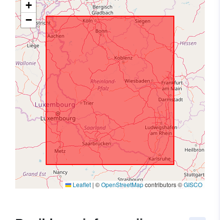
+
−
Leaflet
|
©
OpenStreetMap
contributors ©
GISCO