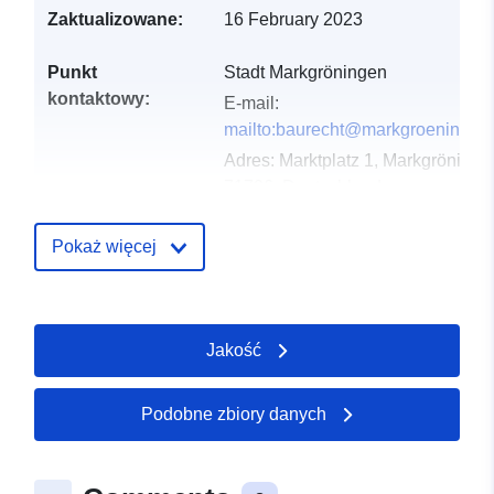
Zaktualizowane:
16 February 2023
Punkt
Stadt Markgröningen
kontaktowy:
E-mail:
mailto:baurecht@markgroeningen
Adres:
Marktplatz 1, Markgröninge
71706, Deutschland
URL:
http://www.markgroeningen.
Pokaż więcej
Zapis katalogu:
Dodany do data.europa.eu:
21
February 2026
Zaktualizowano dane.europa.eu:
Jakość
07 March 2026
Podobne zbiory danych
Przestrzenne:
Współrzędne:
[ [ 9.0585888,
48.9363005 ], [ 9.0602687,
48.9363005 ], [ 9.0602687,