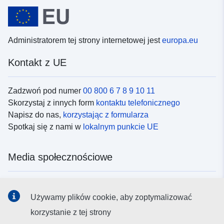
Administratorem tej strony internetowej jest
europa.eu
Kontakt z UE
Zadzwoń pod numer
00 800 6 7 8 9 10 11
Skorzystaj z innych form
kontaktu telefonicznego
Napisz do nas,
korzystając z formularza
Spotkaj się z nami w
lokalnym punkcie UE
Media społecznościowe
Obserwuj UE w
mediach społecznościowych
Używamy plików cookie, aby zoptymalizować
korzystanie z tej strony
Instytucje i organy UE