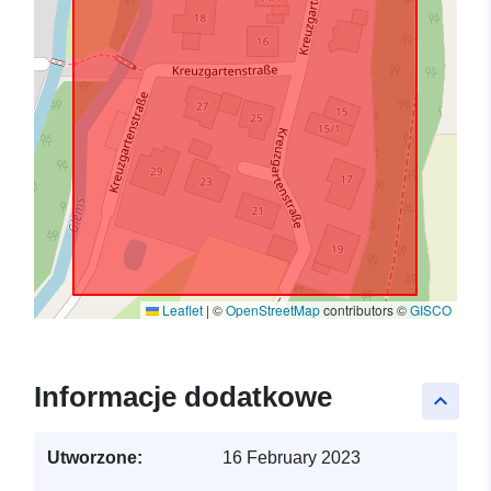
Leaflet
|
©
OpenStreetMap
contributors ©
GISCO
Informacje dodatkowe
keyboard_arrow_up
Utworzone:
16 February 2023