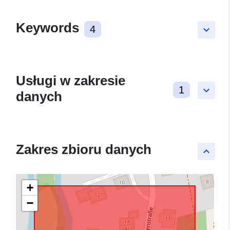
Keywords
4
keyboard_arrow_down
Usługi w zakresie
1
keyboard_arrow_down
danych
Zakres zbioru danych
keyboard_arrow_up
+
−