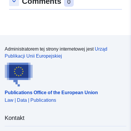
Comments
keyboard_arrow_down
48.9350509 ], [ 9.0585888,
0
48.9350509 ], [ 9.0585888,
48.9363005 ] ]
Typ:
Polygon
Zasoby
przestrzenne:
Administratorem tej strony internetowej jest
Urząd
Publikacji Unii Europejskiej
uriRef:
http://data.europa.eu/88u/dataset
84ae-4004-9d72-70e48b0c2a03
Publications Office of the European Union
Law | Data | Publications
Kontakt