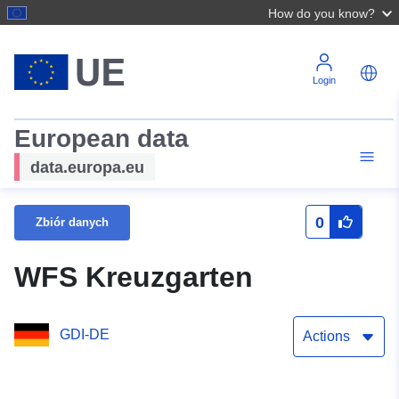
How do you know?
Login
European data
data.europa.eu
0
Zbiór danych
WFS Kreuzgarten
GDI-DE
Actions