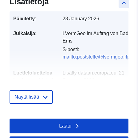
Lisätietoja
keyboard_arrow_up
Päivitetty:
23 January 2026
Julkaisija:
LVermGeo im Auftrag von Bad
Ems
S-posti:
mailto:poststelle@lvermgeo.rlp.de
Luetteloluetteloa
Lisätty dataan.europa.eu:
21
koskeva rekisteri:
February 2026
Päivitetty data.europa.eu:
07
March 2026
Näytä lisää
Alueellinen:
Koordinaatit:
[ [ 7.72197,
50.3513 ], [ 7.72312,
Laatu
50.3513 ], [ 7.72312,
50.3505 ], [ 7.72197,