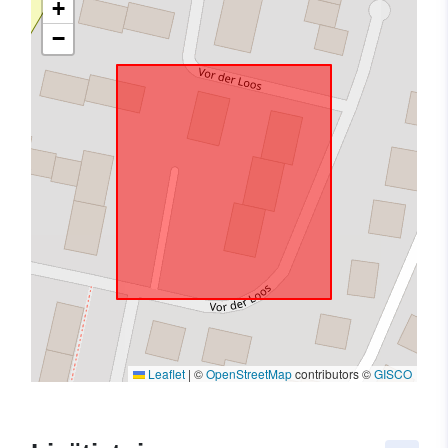
+
−
Leaflet
|
©
OpenStreetMap
contributors ©
GISCO