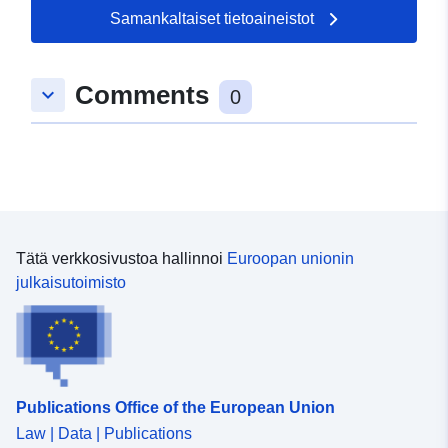
50.3505 ], [ 7.72197,
Samankaltaiset tietoaineistot
50.3513 ] ]
Tyyppi:
Polygon
Comments
keyboard_arrow_down
0
Spatiaalinen
resurssi:
uriRef:
http://data.europa.eu/88u/dataset
fc0b-5722-8f35-2d08af1dee34
Tätä verkkosivustoa hallinnoi
Euroopan unionin
julkaisutoimisto
Publications Office of the European Union
Law | Data | Publications