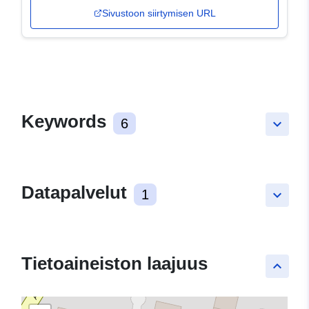
Sivustoon siirtymisen URL
Keywords
6
keyboard_arrow_down
Datapalvelut
1
keyboard_arrow_down
Tietoaineiston laajuus
keyboard_arrow_up