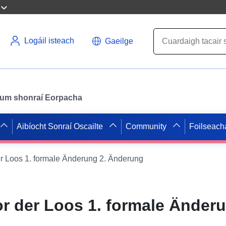
Logáil isteach
Gaeilge
il um shonraí Eorpacha
Aibíocht Sonraí Oscailte
Community
Foilseach
r Loos 1. formale Änderung 2. Änderung
r der Loos 1. formale Änderu