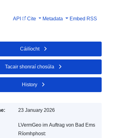
API
Cite
Metadata
Embed
RSS
Cáilíocht
Tacair shonraí chosúla
History
e:
23 January 2026
LVermGeo im Auftrag von Bad Ems
Ríomhphost: