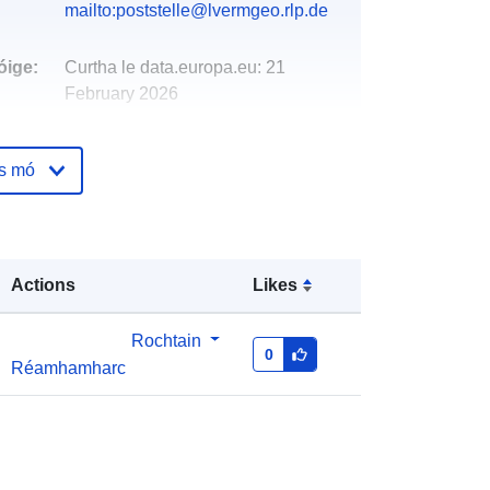
mailto:poststelle@lvermgeo.rlp.de
óige:
Curtha le data.europa.eu:
21
February 2026
Nuashonraithe ar data.europa.eu:
07 March 2026
os mó
Comhordanáidí:
[ [ 7.72197, 50.3513
], [ 7.72312, 50.3513 ], [ 7.72312,
50.3505 ], [ 7.72197, 50.3505 ], [
Actions
Likes
7.72197, 50.3513 ] ]
Clóscríobh:
Polygon
Rochtain
0
Réamhamharc
http://data.europa.eu/88u/dataset/2b
3cee32-fc0b-5722-8f35-