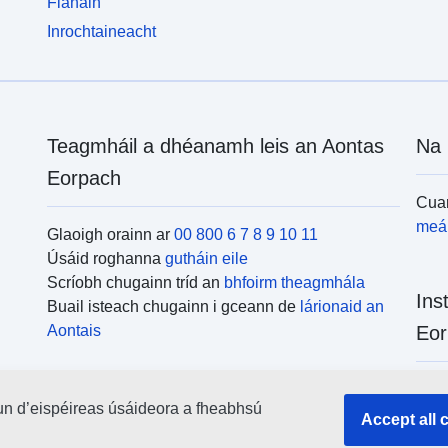
Fianáin
Inrochtaineacht
Teagmháil a dhéanamh leis an Aontas
Na 
Eorpach
Cuar
meái
Glaoigh orainn ar
00 800 6 7 8 9 10 11
Úsáid roghanna
gutháin eile
Scríobh chugainn tríd an
bhfoirm theagmhála
Ins
Buail isteach chugainn i gceann de
lárionaid an
Aontais
Eor
Cuar
un d’eispéireas úsáideora a fheabhsú
uile
Accept all 