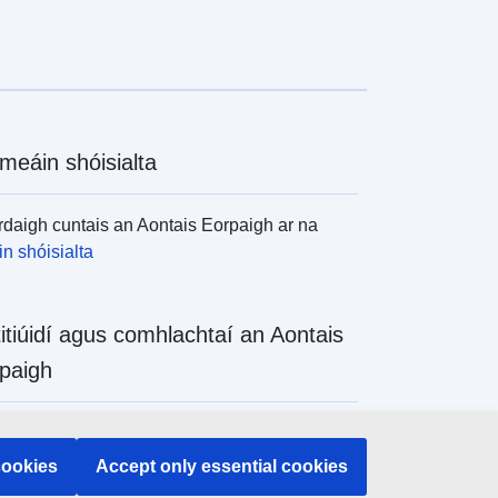
meáin shóisialta
daigh cuntais an Aontais Eorpaigh ar na
n shóisialta
titiúidí agus comhlachtaí an Aontais
paigh
daigh na hinstitiúidí agus na comhlachtaí
 de chuid an Aontais Eorpaigh
cookies
Accept only essential cookies