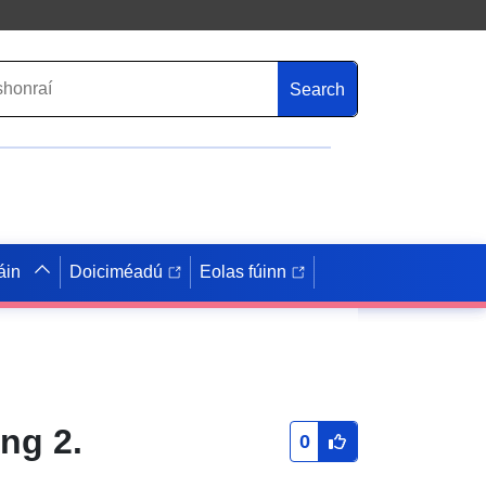
Search
áin
Doiciméadú
Eolas fúinn
ng 2.
0