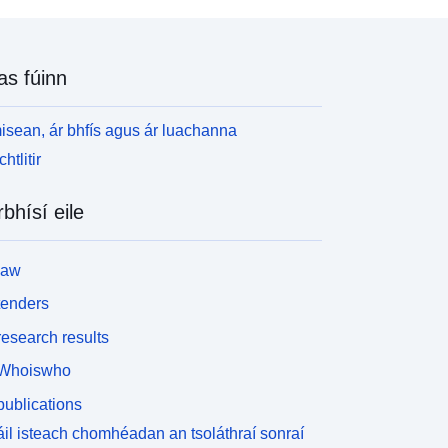
as fúinn
isean, ár bhfís agus ár luachanna
htlitir
rbhísí eile
law
tenders
esearch results
Whoiswho
ublications
il isteach chomhéadan an tsoláthraí sonraí