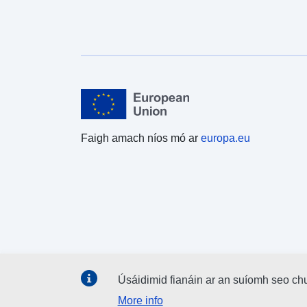
Faigh amach níos mó ar
europa.eu
Úsáidimid fianáin ar an suíomh seo ch
More info