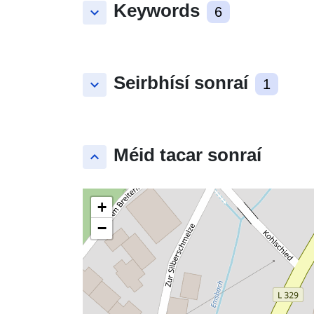
Keywords
keyboard_arrow_down
6
Seirbhísí sonraí
keyboard_arrow_down
1
Méid tacar sonraí
keyboard_arrow_up
+
−