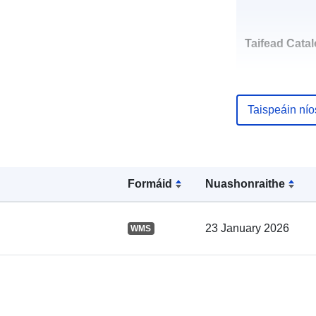
Taifead Catal
Taispeáin ní
Spásúil:
Formáid
Nuashonraithe
23 January 2026
WMS
Acmhainn
Spásúil:
uriRef: