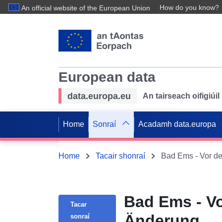
How do you know?
An official website of the European Union
European data
data.europa.eu
An tairseach oifigiú
Home
Sonraí
Acadamh data.europa
Home
Tacair shonraí
Bad Ems - Vor de
Bad Ems - Vo
Tacar
Änderung
sonraí