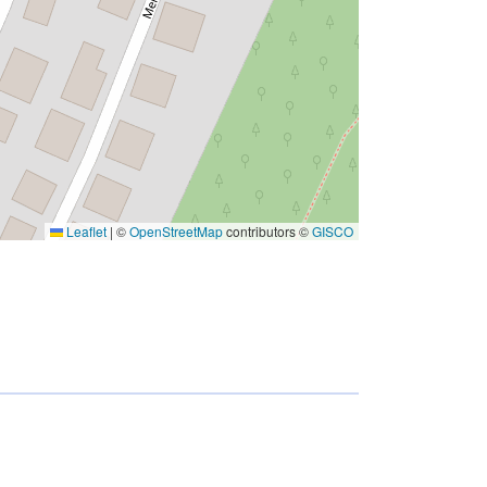
Leaflet
|
©
OpenStreetMap
contributors ©
GISCO