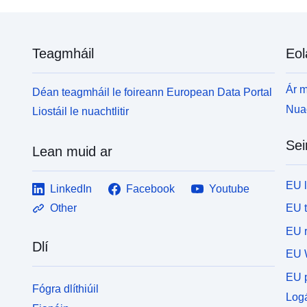
Teagmháil
Eol
Ár m
Déan teagmháil le foireann European Data Portal
Nuac
Liostáil le nuachtlitir
Sei
Lean muid ar
EU 
LinkedIn
Facebook
Youtube
EU 
Other
EU r
Dlí
EU 
EU p
Fógra dlíthiúil
Logá