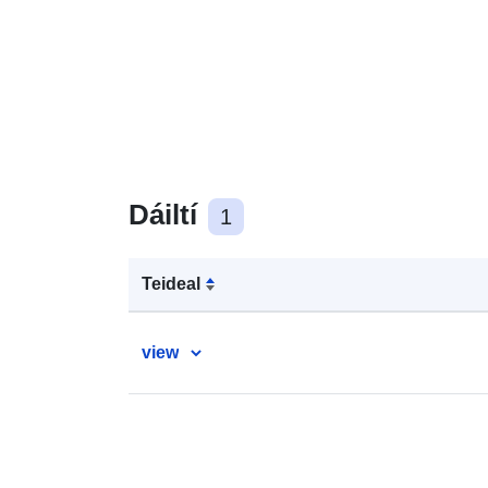
Dáiltí
1
Teideal
view