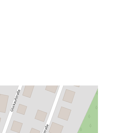
2d08af1dee34