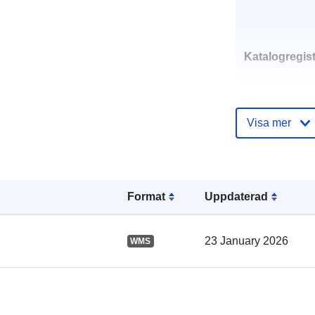
Katalogregist
Visa mer
Spatial:
Format
Uppdaterad
23 January 2026
WMS
Rumslig resu
uriRef: