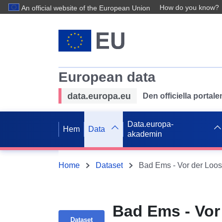
How do you know?
An official website of the European Union
European data
data.europa.eu
Den officiella portal
Data.europa-
Hem
Data
akademin
Home
Dataset
Bad Ems - Vor der Loos
Bad Ems - Vor
Dataset