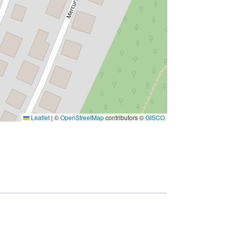
Leaflet
|
©
OpenStreetMap
contributors ©
GISCO