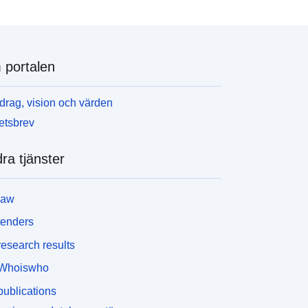
portalen
rag, vision och värden
etsbrev
ra tjänster
law
tenders
esearch results
Whoiswho
ublications