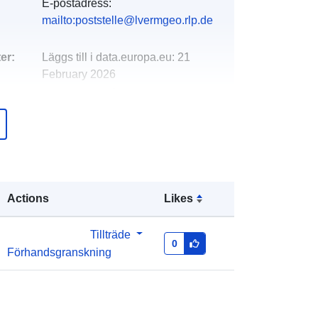
E-postadress:
mailto:poststelle@lvermgeo.rlp.de
er:
Läggs till i data.europa.eu:
21
February 2026
Uppdaterad på data.europa.eu:
07
March 2026
Koordinater:
[ [ 7.72197, 50.3513 ], [
7.72312, 50.3513 ], [ 7.72312,
50.3505 ], [ 7.72197, 50.3505 ], [
Actions
Likes
7.72197, 50.3513 ] ]
Typ:
Polygon
Tillträde
0
Förhandsgranskning
rs:
http://data.europa.eu/88u/dataset/2b
3cee32-fc0b-5722-8f35-