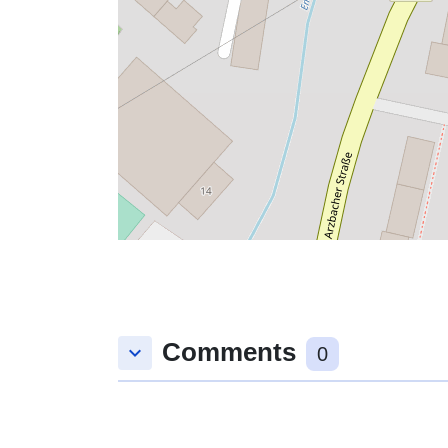
Comments
keyboard_arrow_down
0