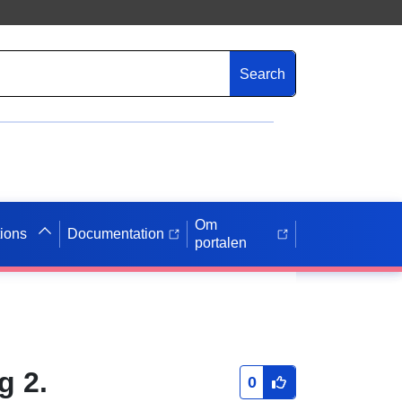
Search
Om
tions
Documentation
portalen
g 2.
0