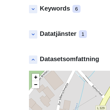
Keywords
keyboard_arrow_down
6
Datatjänster
keyboard_arrow_down
1
Datasetsomfattning
keyboard_arrow_up
+
−