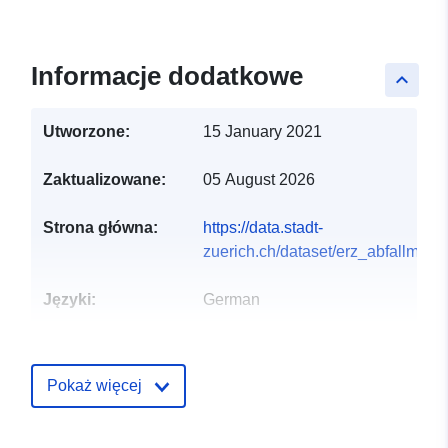
Informacje dodatkowe
keyboard_arrow_up
Utworzone:
15 January 2021
Zaktualizowane:
05 August 2026
Strona główna:
https://data.stadt-
zuerich.ch/dataset/erz_abfallme
Języki:
German
Wydawca:
Stab, Tiefbauamt, Tiefbau-
und
Pokaż więcej
Entsorgungsdepartement
Punkt
Open Data Zürich