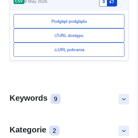
8 May 2026
CSV
0
Podgląd podglądu
URL dostępu
URL pobrania
Keywords
9
keyboard_arrow_down
Kategorie
2
keyboard_arrow_down