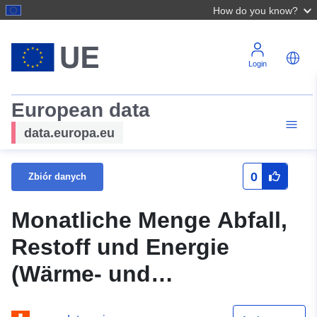
How do you know?
Login
European data
data.europa.eu
0
Zbiór danych
Monatliche Menge Abfall,
Restoff und Energie
(Wärme- und
Stromabgabe)