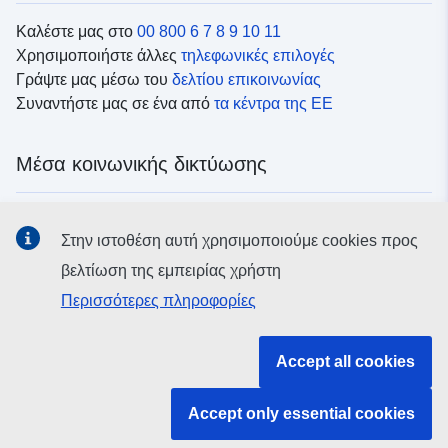
Καλέστε μας στο
00 800 6 7 8 9 10 11
Χρησιμοποιήστε άλλες
τηλεφωνικές επιλογές
Γράψτε μας μέσω του
δελτίου επικοινωνίας
Συναντήστε μας σε ένα από
τα κέντρα της ΕΕ
Μέσα κοινωνικής δικτύωσης
Αναζητήστε τα κανάλια της ΕΕ
στα μέσα κοινωνικής
Στην ιστοθέση αυτή χρησιμοποιούμε cookies προς
δικτύωσης
βελτίωση της εμπειρίας χρήστη
Περισσότερες πληροφορίες
Θεσμικά όργανα και οργανισμοί της ΕΕ
Accept all cookies
Αναζήτηση όλων των θεσμικών και λοιπών οργάνων και
οργανισμών της ΕΕ
Accept only essential cookies