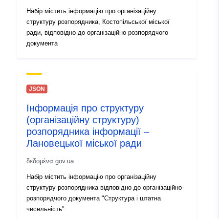
Набір містить інформацію про організаційну
структуру розпорядника, Костопільської міської
ради, відповідно до організаційно-розпорядчого
документа
JSON
Інформація про структуру
(організаційну структуру)
розпорядника інформації –
Лановецької міської ради
δεδομένα.gov.ua
Набір містить інформацію про організаційну
структуру розпорядника відповідно до організаційно-
розпорядчого документа "Структура і штатна
чисельність"