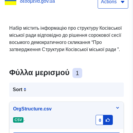
δεδομένα.gov.ua
Actions
Набір містить інформацію про структуру Косівської
міської ради відповідно до рішення сорокової сесії
восьмого демократичного скликання “Про
затвердження Структури Косівської міської ради ”.
Φύλλα μερισμού
1
Sort
OrgStructure.csv
-
CSV
0