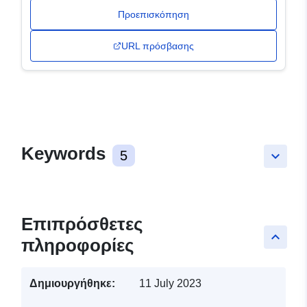
Προεπισκόπηση
URL πρόσβασης
Keywords
5
keyboard_arrow_down
Επιπρόσθετες
keyboard_arrow_up
πληροφορίες
Δημιουργήθηκε:
11 July 2023