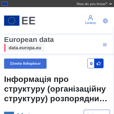
How do you know?
Σύνδεση
European data
data.europa.eu
0
Σύνολο δεδομένων
Інформація про
структуру (організаційну
структуру) розпорядника
інформації