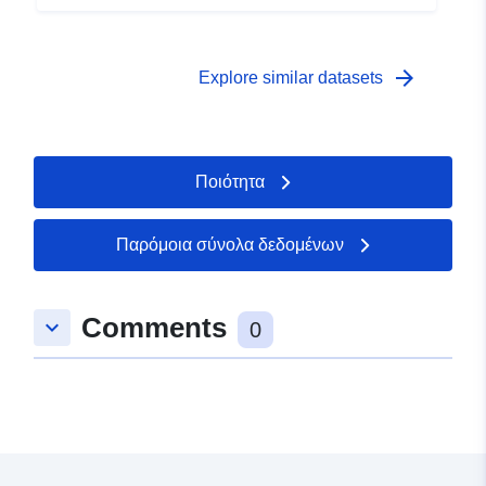
arrow_forward
Explore similar datasets
Ποιότητα
Παρόμοια σύνολα δεδομένων
Comments
keyboard_arrow_down
0