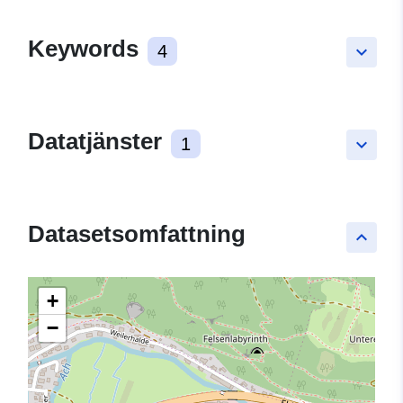
Keywords
4
keyboard_arrow_down
Datatjänster
1
keyboard_arrow_down
Datasetsomfattning
keyboard_arrow_up
+
−