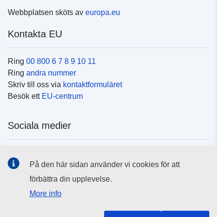
Webbplatsen sköts av
europa.eu
Kontakta EU
Ring
00 800 6 7 8 9 10 11
Ring
andra nummer
Skriv till oss via
kontaktformuläret
Besök ett
EU-centrum
Sociala medier
Hitta oss i
sociala medier
På den här sidan använder vi cookies för att
förbättra din upplevelse.
EU:s institutioner och organ
More info
Hitta alla EU-institutioner och EU-organ