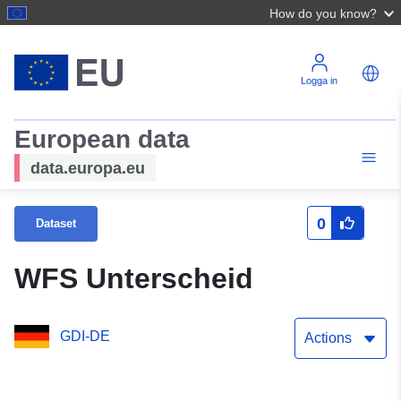
How do you know?
Logga in
European data
data.europa.eu
0
Dataset
WFS Unterscheid
GDI-DE
Actions