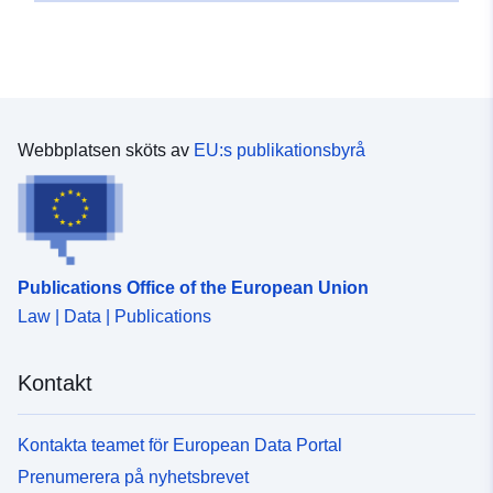
48.400722 ], [ 9.770831,
48.400722 ], [ 9.770831,
48.4033479 ] ]
Typ:
Polygon
Webbplatsen sköts av
EU:s publikationsbyrå
Rumslig resurs:
uriRef:
http://data.europa.eu/88u/dataset
a5a9-435d-851d-7961ae9d5237
Publications Office of the European Union
Law | Data | Publications
Kontakt
Kontakta teamet för European Data Portal
Prenumerera på nyhetsbrevet