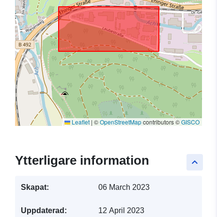
Leaflet
|
©
OpenStreetMap
contributors ©
GISCO
Ytterligare information
keyboard_arrow_up
Skapat:
06 March 2023
Uppdaterad:
12 April 2023