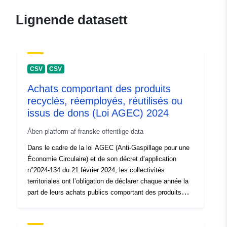
Hjemmeside:
Lignende datasett
https://statbel.fgov.be/
Kontaktpunkter:
Statbel
E-post:
CSV
CSV
mailto:statbel@economie.fgov.be
Achats comportant des produits
recyclés, réemployés, réutilisés ou
Katalogopptak:
Lagt til data.europa.eu:
06
issus de dons (Loi AGEC) 2024
August 2025
Oppdatert på data.europa.eu:
Åben platform af franske offentlige data
30 July 2026
Dans le cadre de la loi AGEC (Anti-Gaspillage pour une
Économie Circulaire) et de son décret d’application
Romslig:
Koordinater:
[ [ 2.54, 51.51 ],
n°2024-134 du 21 février 2024, les collectivités
[ 6.41, 51.51 ], [ 6.41, 49.49 ],
territoriales ont l’obligation de déclarer chaque année la
[ 2.54, 49.49 ], [ 2.54, 51.51 ]
part de leurs achats publics comportant des produits
]
issus : du réemploi ou de la réutilisation, de dons, ou
intégrant des matières recyclées. Cette obligation vise à
Type:
Polygon
améliorer la performance environnementale des achats