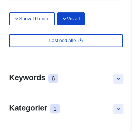
Show 10 more
Vis alt
Last ned alle
Keywords
6
keyboard_arrow_down
Kategorier
1
keyboard_arrow_down