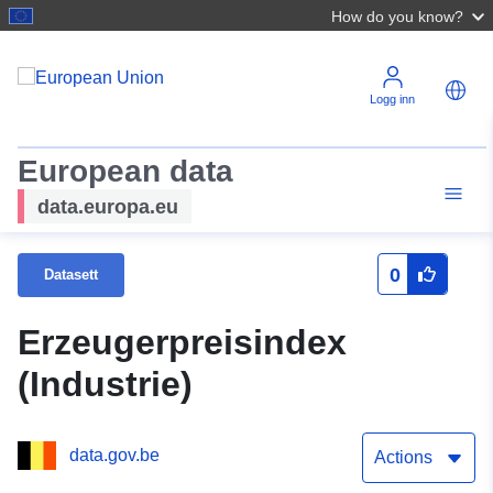
How do you know?
Logg inn
European data
data.europa.eu
0
Datasett
Erzeugerpreisindex
(Industrie)
data.gov.be
Actions