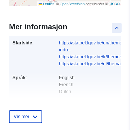
Leaflet
|
©
OpenStreetMap
contributors ©
GISCO
Mer informasjon
keyboard_arrow_up
Startside:
https://statbel.fgov.be/en/themes/in
indu...
https://statbel.fgov.be/fr/themes/in
https://statbel.fgov.be/nl/themas/co
Språk:
English
French
Dutch
Utgiver:
North Gate II & III - INS
(STATBEL - Statistics Belgium)
Vis mer
E-post:
mailto:statbel@economie.fgov.be