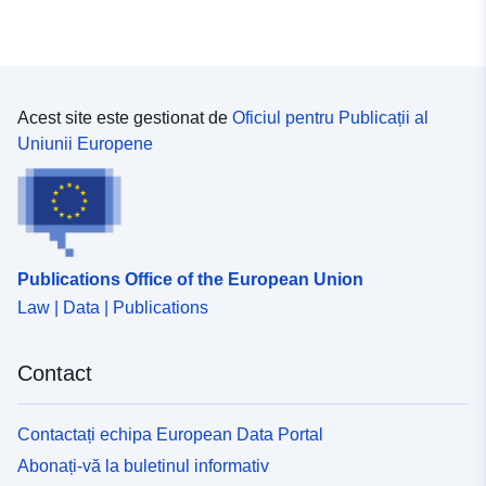
51.501 ], [ 7.1137, 51.574 ] ]
Tip:
Polygon
Identificatori:
2dbacf20-0f3d-490f-8e22-
Acest site este gestionat de
Oficiul pentru Publicații al
318aec61f85f
Uniunii Europene
uriRef:
http://data.europa.eu/88u/dataset/
0f3d-490f-8e22-318aec61f85f
Tip:
Resursă:
Publications Office of the European Union
http://inspire.ec.europa.eu/metadat
Law | Data | Publications
codelist/ResourceType/dataset
Contact
Contactați echipa European Data Portal
Abonați-vă la buletinul informativ