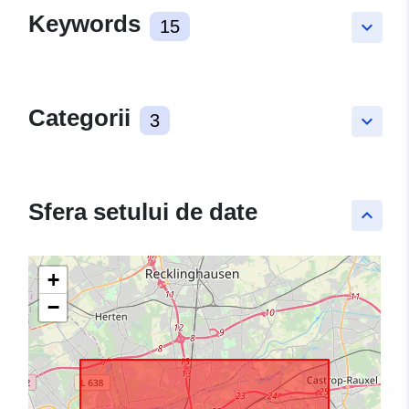
Keywords
15
keyboard_arrow_down
Categorii
3
keyboard_arrow_down
Sfera setului de date
keyboard_arrow_up
+
−