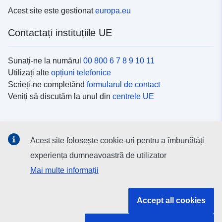
Acest site este gestionat
europa.eu
Contactați instituțiile UE
Sunați-ne la numărul
00 800 6 7 8 9 10 11
Utilizați alte
opțiuni telefonice
Scrieți-ne completând
formularul de contact
Veniți să discutăm la unul din
centrele UE
Platformele de comunicare socială
Acest site folosește cookie-uri pentru a îmbunătăți
Descoperiți canalele UE
pe rețelele sociale
experiența dumneavoastră de utilizator
Mai multe informații
Instituțiile și organismele UE
Accept all cookies
Găsiți o instituție/un organism UE