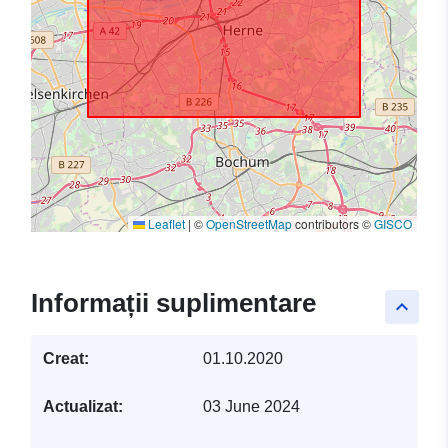
Leaflet
|
©
OpenStreetMap
contributors ©
GISCO
Informații suplimentare
keyboard_arrow_up
Creat:
01.10.2020
Actualizat:
03 June 2024