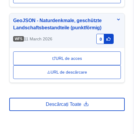
GeoJSON - Naturdenkmale, geschützte
Landschaftsbestandteile (punktförmig)
11 March 2026
WFS
0
URL de acces
URL de descărcare
Descărcați Toate