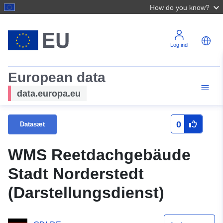
How do you know?
Log ind
European data
data.europa.eu
0
Datasæt
WMS Reetdachgebäude
Stadt Norderstedt
(Darstellungsdienst)