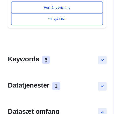
Forhåndsvisning
Tilgå URL
Keywords
6
keyboard_arrow_down
Datatjenester
1
keyboard_arrow_down
Datasæt omfang
keyboard_arrow_up