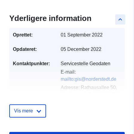
Yderligere information
keyboard_arrow_up
Oprettet:
01 September 2022
Opdateret:
05 December 2022
Kontaktpunkter:
Servicestelle Geodaten
E-mail:
mailto:gis@norderstedt.de
Adresse:
Rathausallee 50,
Norderstedt, D-22846, DEU
Fortegnelse over
Tilføjet til data.europa.eu:
24
Vis mere
kataloger:
January 2026
Opdateret på data.europa.eu:
07 March 2026