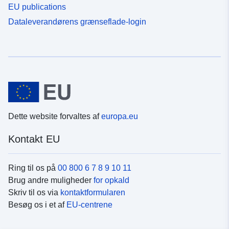
EU publications
Dataleverandørens grænseflade-login
Dette website forvaltes af
europa.eu
Kontakt EU
Ring til os på
00 800 6 7 8 9 10 11
Brug andre muligheder
for opkald
Skriv til os via
kontaktformularen
Besøg os i et af
EU-centrene