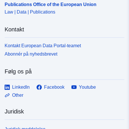
Publications Office of the European Union
7f8c-40da-92be-
Law | Data | Publications
b8a3763d585f
uriRef:
http://data.europa.eu/88u/dataset
Kontakt
7f8c-40da-92be-b8a3763d585f
Kontakt European Data Portal-teamet
Abonnér på nyhedsbrevet
Følg os på
LinkedIn
Facebook
Youtube
Other
Juridisk